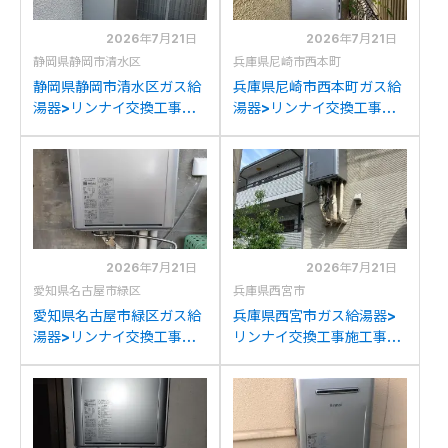
2026年7月21日
2026年7月21日
静岡県静岡市清水区
兵庫県尼崎市西本町
静岡県静岡市清水区ガス給
兵庫県尼崎市西本町ガス給
湯器>リンナイ交換工事施
湯器>リンナイ交換工事施
工事例：ノーリツGT-
工事例：リンナイRUF-
2428SAWXからリンナイ
V2405AWからリンナイ
RUF-K2406SAW(A)への
RUF-K2406SAW(A)への
交換
交換
2026年7月21日
2026年7月21日
愛知県名古屋市緑区
兵庫県西宮市
愛知県名古屋市緑区ガス給
兵庫県西宮市ガス給湯器>
湯器>リンナイ交換工事施
リンナイ交換工事施工事
工事例：ノーリツGTH-
例：ノーリツGFK-
C2446SAWXDからリン
2414WKA-Kからリンナイ
ナイRUF-K2406SAW(A)
RUF-K2406SAW(A)への
への交換
交換