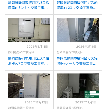
静岡県静岡市駿河区ガス給
静岡県静岡市駿河区ガス給
湯器>リンナイ交換工事施
湯器>パロマ交換工事施工
工事例：ノーリツGT-
事例：ノーリツGT-
2450SAWXからリンナイ
2000SAWからパロマFH-
RUF-K2406SAW(A)への
2023SAW-1への交換
交換
2026年3月11日
2026年3月6日
静岡県静岡市駿河区
静岡県静岡市駿河区
静岡県静岡市駿河区ガス給
静岡県静岡市駿河区ガス給
湯器>パロマ交換工事施工
湯器>ノーリツ交換工事施
事例：パロマFH-202AWD
工事例：ノーリツGT-
からパロマFH-2023SAW-
2428SAWXからノーリツ
1への交換
GT-C2472SAW BLへの交
換
2025年12月12日
2025年12月1日
静岡県静岡市駿河区
静岡県静岡市駿河区