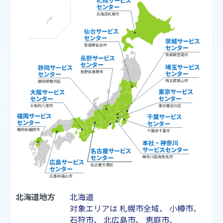
北海道地方
北海道
対象エリアは
札幌市
全域、
小樽市
、
石狩市
、
北広島市
、
恵庭市
、