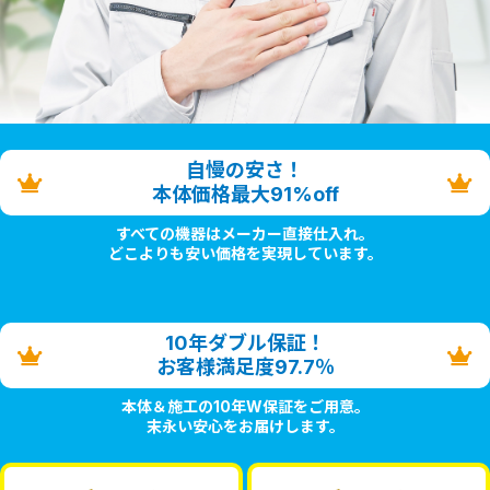
自慢の安さ！
本体価格最大91%off
すべての機器はメーカー直接仕入れ。
どこよりも安い価格を実現しています。
10年ダブル保証！
お客様満足度97.7％
本体＆施工の10年W保証をご用意。
末永い安心をお届けします。