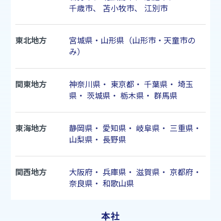
千歳市
、
苫小牧市
、
江別市
東北地方
宮城県・山形県（山形市・天童市の
み）
関東地方
神奈川県
・
東京都
・
千葉県
・
埼玉
県
・
茨城県
・
栃木県
・
群馬県
東海地方
静岡県
・
愛知県
・
岐阜県
・
三重県
・
山梨県
・
長野県
関西地方
大阪府
・
兵庫県
・
滋賀県
・
京都府
・
奈良県
・
和歌山県
本社