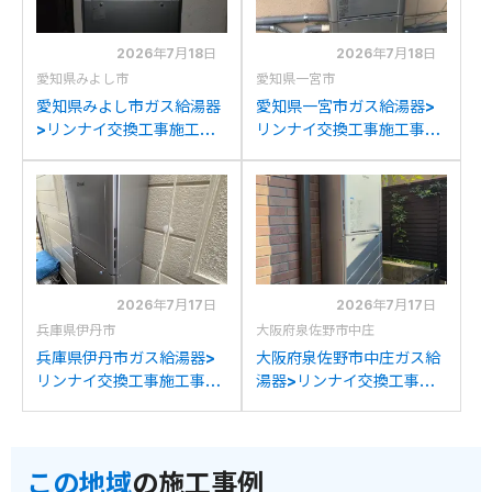
2026年7月18日
2026年7月18日
愛知県みよし市
愛知県一宮市
愛知県みよし市ガス給湯器
愛知県一宮市ガス給湯器>
>リンナイ交換工事施工事
リンナイ交換工事施工事
例：リンナイRUF-
例：ノーリツGTH-
V2001SAWからリンナイ
2045SAWXからリンナイ
RUF-K2406SAW(A)への
RUF-K2406SAW(A)への
交換
交換
2026年7月17日
2026年7月17日
兵庫県伊丹市
大阪府泉佐野市中庄
兵庫県伊丹市ガス給湯器>
大阪府泉佐野市中庄ガス給
リンナイ交換工事施工事
湯器>リンナイ交換工事施
例：ノーリツGT-
工事例：パロマFH-
C2452SAWX-2からリン
241AWDからリンナイ
ナイRUF-K2406SAW(A)
RUF-K2406SAW(A)への
この地域
の施工事例
への交換
交換