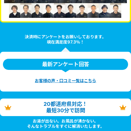
決済時にアンケートをお願いしております。
現在満足度97.3％！
最新アンケート回答
お客様の声・口コミ一覧はこちら
20都道府県対応！
最短30分で訪問
お湯が出ない。お風呂が沸かない。
そんなトラブルをすぐに解消いたします。