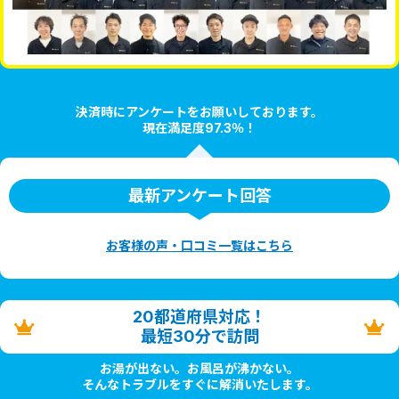
決済時にアンケートをお願いしております。
現在満足度97.3％！
最新アンケート回答
お客様の声・口コミ一覧はこちら
20都道府県対応！
最短30分で訪問
お湯が出ない。お風呂が沸かない。
そんなトラブルをすぐに解消いたします。