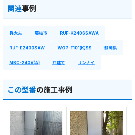
関連
事例
兵太夫
藤枝市
RUF-K2406SAWA
RUF-E2400SAW
WOP-F101(K)SS
静岡県
MBC-240V(A)
戸建て
リンナイ
この型番
の施工事例