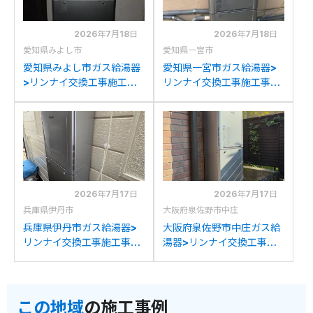
2026年7月18日
2026年7月18日
愛知県みよし市
愛知県一宮市
愛知県みよし市ガス給湯器
愛知県一宮市ガス給湯器>
>リンナイ交換工事施工事
リンナイ交換工事施工事
例：リンナイRUF-
例：ノーリツGTH-
V2001SAWからリンナイ
2045SAWXからリンナイ
RUF-K2406SAW(A)への
RUF-K2406SAW(A)への
交換
交換
2026年7月17日
2026年7月17日
兵庫県伊丹市
大阪府泉佐野市中庄
兵庫県伊丹市ガス給湯器>
大阪府泉佐野市中庄ガス給
リンナイ交換工事施工事
湯器>リンナイ交換工事施
例：ノーリツGT-
工事例：パロマFH-
C2452SAWX-2からリン
241AWDからリンナイ
ナイRUF-K2406SAW(A)
RUF-K2406SAW(A)への
この地域
の施工事例
への交換
交換