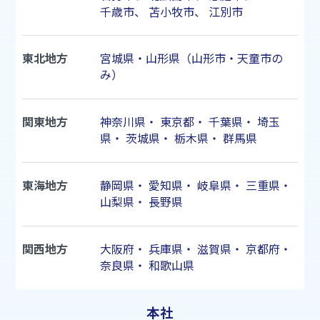
千歳市
、
苫小牧市
、
江別市
東北地方
宮城県・山形県（山形市・天童市の
み）
関東地方
神奈川県
・
東京都
・
千葉県
・
埼玉
県
・
茨城県
・
栃木県
・
群馬県
東海地方
静岡県
・
愛知県
・
岐阜県
・
三重県
・
山梨県
・
長野県
関西地方
大阪府
・
兵庫県
・
滋賀県
・
京都府
・
奈良県
・
和歌山県
本社