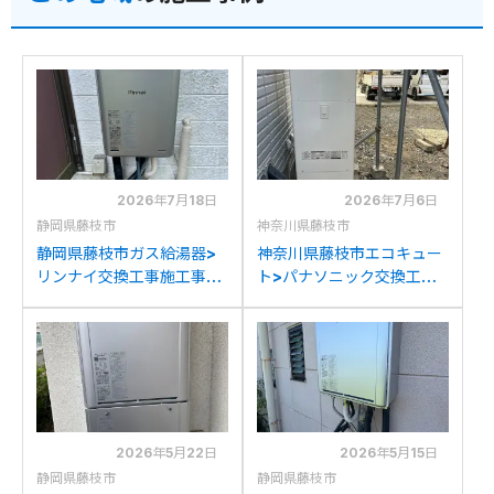
2026年7月18日
2026年7月6日
静岡県藤枝市
神奈川県藤枝市
静岡県藤枝市ガス給湯器>
神奈川県藤枝市エコキュー
リンナイ交換工事施工事
ト>パナソニック交換工事
例：リンナイRUX-
施工事例：コロナCTU-
E2400Wからリンナイ
H3716Aからパナソニック
RUX-E2406W(A)への交
HE-S37LQSへの交換
換
2026年5月22日
2026年5月15日
静岡県藤枝市
静岡県藤枝市