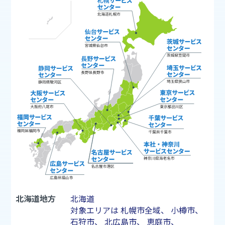
北海道地方
北海道
対象エリアは
札幌市
全域、
小樽市
、
石狩市
、
北広島市
、
恵庭市
、