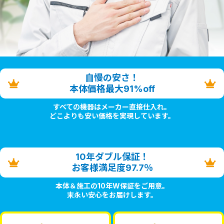
自慢の安さ！
本体価格最大91%off
すべての機器はメーカー直接仕入れ。
どこよりも安い価格を実現しています。
10年ダブル保証！
お客様満足度97.7％
本体＆施工の10年W保証をご用意。
末永い安心をお届けします。