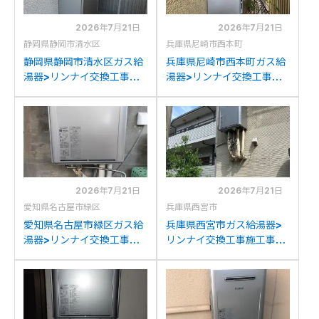
2026年7月21日
2026年7月21日
静岡県静岡市清水区
兵庫県尼崎市西本町
静岡県静岡市清水区ガス給
兵庫県尼崎市西本町ガス給
湯器>リンナイ交換工事施
湯器>リンナイ交換工事施
工事例：ノーリツGT-
工事例：リンナイRUF-
2428SAWXからリンナイ
V2405AWからリンナイ
RUF-K2406SAW(A)への
RUF-K2406SAW(A)への
交換
交換
2026年7月21日
2026年7月21日
愛知県名古屋市緑区
兵庫県西宮市
愛知県名古屋市緑区ガス給
兵庫県西宮市ガス給湯器>
湯器>リンナイ交換工事施
リンナイ交換工事施工事
工事例：ノーリツGTH-
例：ノーリツGFK-
C2446SAWXDからリン
2414WKA-Kからリンナイ
ナイRUF-K2406SAW(A)
RUF-K2406SAW(A)への
への交換
交換