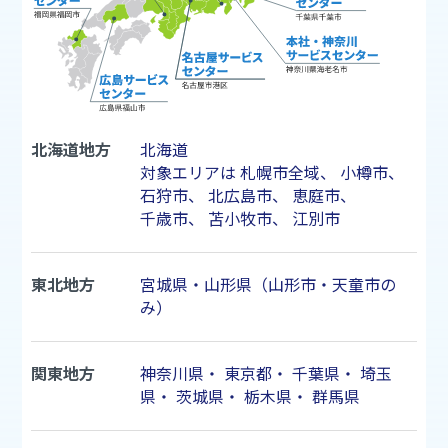
北海道地方
北海道
対象エリアは
札幌市
全域、
小樽市
、
石狩市
、
北広島市
、
恵庭市
、
千歳市
、
苫小牧市
、
江別市
東北地方
宮城県・山形県（山形市・天童市の
み）
関東地方
神奈川県
・
東京都
・
千葉県
・
埼玉
県
・
茨城県
・
栃木県
・
群馬県