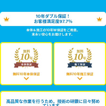
10年ダブル保証！
お客様満足度97.7％
本体＆施工の10年W保証をご用意。
末永い安心をお届けします。
無料10年本体保証
無料10年施工保証
高品質な作業を行うため、技術の研鑽に日々努め
ています。