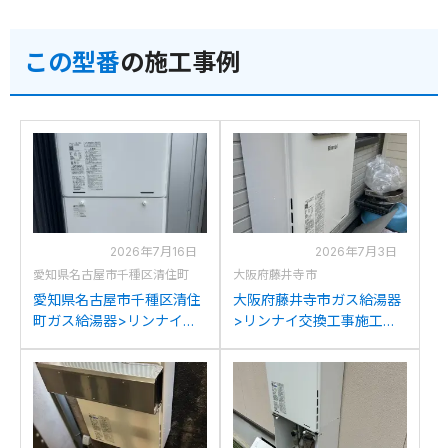
この型番
の施工事例
2026年7月16日
2026年7月3日
愛知県名古屋市千種区清住町
大阪府藤井寺市
愛知県名古屋市千種区清住
大阪府藤井寺市ガス給湯器
町ガス給湯器>リンナイ交
>リンナイ交換工事施工事
換工事施工事例：リンナイ
例：リンナイRUF-
RUF-A2400SAWからリン
A2000AW(A)からリンナイ
ナイRUF-205SAW(B)への
RUF-205SAW(B)への交換
交換