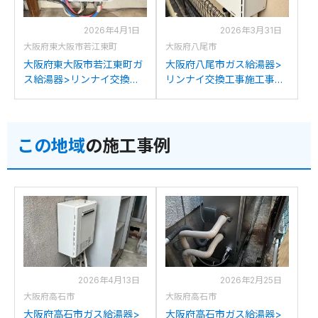
2026年4月1日
2026年3月31日
大阪府東大阪市若江東町
大阪府八尾市
大阪府東大阪市若江東町ガ
大阪府八尾市ガス給湯器>
ス給湯器>リンナイ交換工
リンナイ交換工事施工事
事施工事例：パーパスGX-
例：ハーマンYM2050RAか
2000AWからリンナイRUF-
らリンナイRUF-
205SAW(B)への交換
205SAW(B)への交換
この地域
の施工事例
2026年4月13日
2026年2月25日
大阪府高石市
大阪府高石市
大阪府高石市ガス給湯器>
大阪府高石市ガス給湯器>