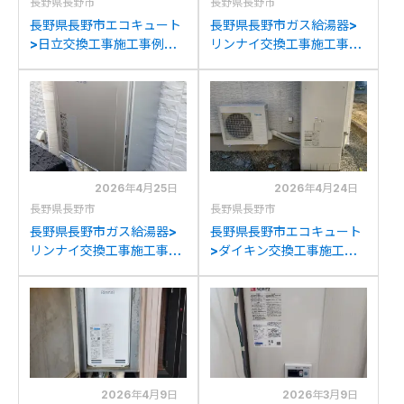
長野県長野市
長野県長野市
長野県長野市エコキュート
長野県長野市ガス給湯器>
>日立交換工事施工事例：
リンナイ交換工事施工事
東芝HWH-FB373CTNか
例：東京ガスKG-
ら日立BHP-F46WDKへの
A824RFWC-Rからリンナ
交換
イRUF-K2406SAW(A)へ
の交換
2026年4月25日
2026年4月24日
長野県長野市
長野県長野市
長野県長野市ガス給湯器>
長野県長野市エコキュート
リンナイ交換工事施工事
>ダイキン交換工事施工事
例：リンナイRUF-
例：ハウステック
E2401AWからリンナイ
THTU371BXKからダイキ
RUF-K2406SAW(A)への
ンEQA37ZFHVへの交換
交換
2026年4月9日
2026年3月9日