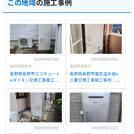
この地域
の施工事例
2026年8月4日
2026年6月25日
長野県長野市
長野県長野市
長野県長野市エコキュート
長野県長野市電気温水器>
>ダイキン交換工事施工事
三菱交換工事施工事例：三
例：コロナCTU-
菱SRT-J37WD5から三菱
461DA11Kからダイキン
SRT-J37WD5への交換
EQA37ZFHVへの交換
2026年6月6日
2026年5月22日