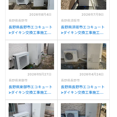
2026年8月4日
2026年7月9日
長野県長野市
長野県須坂市
長野県長野市エコキュート
長野県須坂市エコキュート
>ダイキン交換工事施工事
>ダイキン交換工事施工事
例：コロナCTU-
例：三菱SRT-PTK37UBD
461DA11Kからダイキン
からダイキンEQA37ZFHV
EQA37ZFHVへの交換
への交換
2026年5月27日
2026年4月24日
長野県東御市
長野県長野市
長野県東御市エコキュート
長野県長野市エコキュート
>ダイキン交換工事施工事
>ダイキン交換工事施工事
例：パナソニックHE-
例：ハウステック
F37AQPからダイキン
THTU371BXKからダイキ
EQA37ZFHVへの交換
ンEQA37ZFHVへの交換