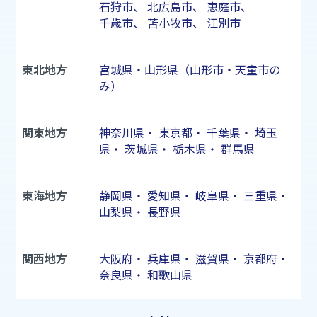
石狩市
、
北広島市
、
恵庭市
、
千歳市
、
苫小牧市
、
江別市
東北地方
宮城県・山形県（山形市・天童市の
み）
関東地方
神奈川県
・
東京都
・
千葉県
・
埼玉
県
・
茨城県
・
栃木県
・
群馬県
東海地方
静岡県
・
愛知県
・
岐阜県
・
三重県
・
山梨県
・
長野県
関西地方
大阪府
・
兵庫県
・
滋賀県
・
京都府
・
奈良県
・
和歌山県