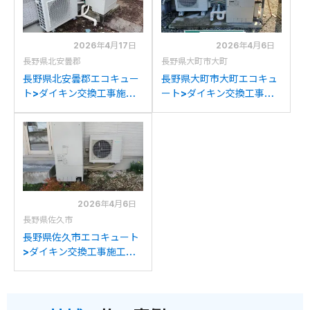
2026年4月17日
2026年4月6日
長野県北安曇郡
長野県大町市大町
長野県北安曇郡エコキュー
長野県大町市大町エコキュ
ト>ダイキン交換工事施工
ート>ダイキン交換工事施
事例：積水ホームテクノ株
工事例：コロナCTU-
式会社CFT-37ML1Kからダ
H3714AKからダイキン
イキンEQA37ZFHVへの交
EQA37ZFHVへの交換
換
2026年4月6日
長野県佐久市
長野県佐久市エコキュート
>ダイキン交換工事施工事
例：コロナCHP-456K
CTU-H3716AKからダイキ
ンEQA37ZFHVへの交換