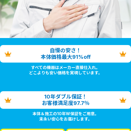
自慢の安さ！
本体価格最大91%off
すべての機器はメーカー直接仕入れ。
どこよりも安い価格を実現しています。
10年ダブル保証！
お客様満足度97.7％
本体＆施工の10年W保証をご用意。
末永い安心をお届けします。