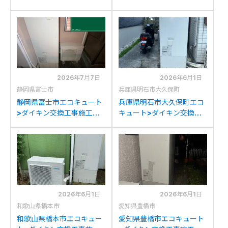
施工事例：コロナCTU-
施工事例：ダイキン
37AW1からダイキン
TU37KFCVからダイキン
EQX37ZFVへの交換
EQX37ZFVへの交換
2026年7月7日
2026年6月1日
静岡県富士市
兵庫県明石市大久保町
静岡県富士市エコキュート
兵庫県明石市大久保町エコ
>ダイキン交換工事施工事
キュート>ダイキン交換工
例：ダイキンTU37JFVか
事施工事例：三菱SRT-
らダイキンEQX37ZFVへの
HPT37WX4からダイキン
交換
EQX37ZFVへの交換
2026年6月1日
2026年6月1日
和歌山県橋本市
愛知県豊橋市
和歌山県橋本市エコキュー
愛知県豊橋市エコキュート