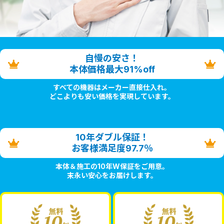
自慢の安さ！
本体価格最大91%off
すべての機器はメーカー直接仕入れ。
どこよりも安い価格を実現しています。
10年ダブル保証！
お客様満足度97.7％
本体＆施工の10年W保証をご用意。
末永い安心をお届けします。