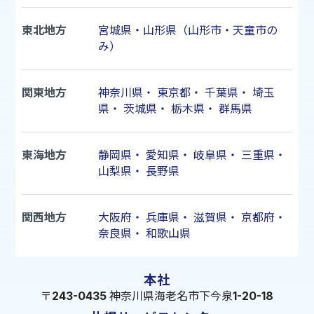
東北地方
宮城県・山形県（山形市・天童市の
み）
関東地方
神奈川県
・
東京都
・
千葉県
・
埼玉
県
・
茨城県
・
栃木県
・
群馬県
東海地方
静岡県
・
愛知県
・
岐阜県
・
三重県
・
山梨県
・
長野県
関西地方
大阪府
・
兵庫県
・
滋賀県
・
京都府
・
奈良県
・
和歌山県
本社
〒243-0435 神奈川県海老名市下今泉1-20-18