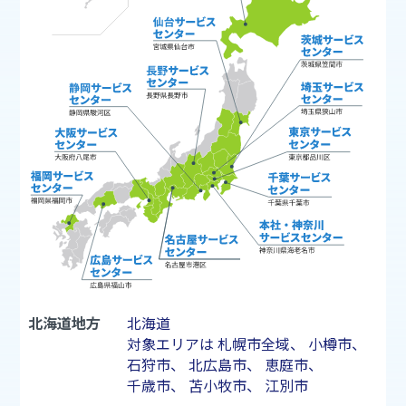
北海道地方
北海道
対象エリアは
札幌市
全域、
小樽市
、
石狩市
、
北広島市
、
恵庭市
、
千歳市
、
苫小牧市
、
江別市