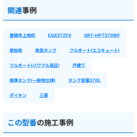
関連
事例
豊橋市上地町
EQX37ZFV
SRT-HPT373WF
愛知県
角型タンク
フルオート(エコキュート)
フルオート(パワフル高圧)
戸建て
標準タンク(一般地仕様)
タンク容量370L
ダイキン
三菱
この型番
の施工事例