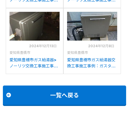
例：ノーリツGTH-
例：リンナイRUX-
2045SAWXからノーリツ
V2010W-Eからノーリツ
GTH-C2460AW3H-1BL
GQ-2039WS-1 LPGへの
への交換
交換
2024年12月13日
2024年12月8日
愛知県豊橋市
愛知県豊橋市
愛知県豊橋市ガス給湯器>
愛知県豊橋市ガス給湯器交
ノーリツ交換工事施工事
換工事施工事例：ガスター
例：パーパスGN-200AR
YRFS-A2000Aからノー
からノーリツGT-
リツGT-C2072SAR BLへ
C2072SAR BLへの交換
の交換
一覧へ戻る