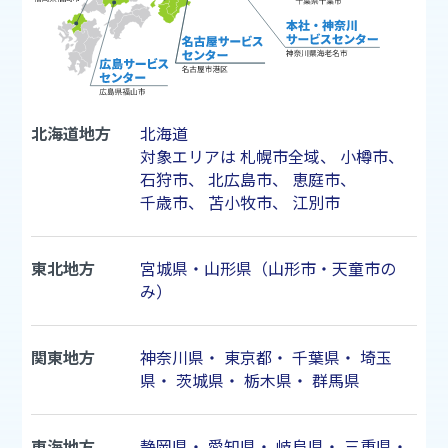
北海道地方
北海道
対象エリアは
札幌市
全域、
小樽市
、
石狩市
、
北広島市
、
恵庭市
、
千歳市
、
苫小牧市
、
江別市
東北地方
宮城県・山形県（山形市・天童市の
み）
関東地方
神奈川県
・
東京都
・
千葉県
・
埼玉
県
・
茨城県
・
栃木県
・
群馬県
東海地方
静岡県
・
愛知県
・
岐阜県
・
三重県
・