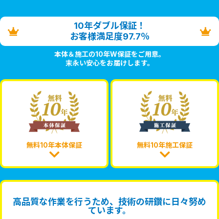
10年ダブル保証！
お客様満足度97.7％
本体＆施工の10年W保証をご用意。
末永い安心をお届けします。
無料10年本体保証
無料10年施工保証
高品質な作業を行うため、技術の研鑽に日々努め
ています。