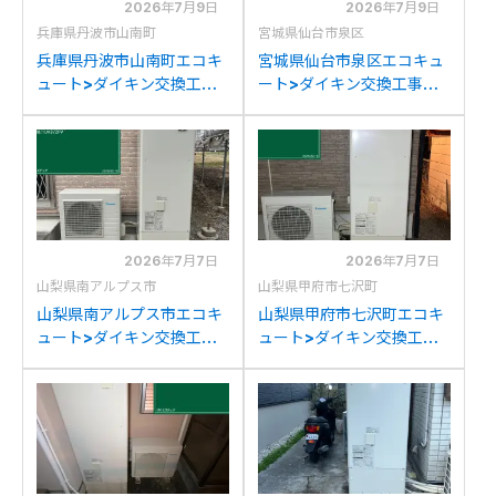
2026年7月9日
2026年7月9日
兵庫県丹波市山南町
宮城県仙台市泉区
兵庫県丹波市山南町エコキ
宮城県仙台市泉区エコキュ
ュート>ダイキン交換工事
ート>ダイキン交換工事施
施工事例：ダイキン
工事例：三菱SRT-
EQK37MFCVからダイキン
HPT46WX4からダイキン
EQX37ZFVへの交換
EQX37ZFVへの交換
2026年7月7日
2026年7月7日
山梨県南アルプス市
山梨県甲府市七沢町
山梨県南アルプス市エコキ
山梨県甲府市七沢町エコキ
ュート>ダイキン交換工事
ュート>ダイキン交換工事
施工事例：コロナCTU-
施工事例：ダイキン
37AW1からダイキン
TU37KFCVからダイキン
EQX37ZFVへの交換
EQX37ZFVへの交換