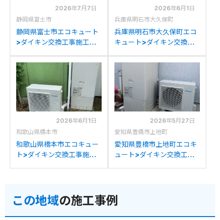
2026年7月7日
2026年6月1日
静岡県富士市
兵庫県明石市大久保町
静岡県富士市エコキュート
兵庫県明石市大久保町エコ
>ダイキン交換工事施工事
キュート>ダイキン交換工
例：ダイキンTU37JFVか
事施工事例：三菱SRT-
らダイキンEQX37ZFVへの
HPT37WX4からダイキン
交換
EQX37ZFVへの交換
2026年6月1日
2026年5月27日
和歌山県橋本市
愛知県豊橋市上地町
和歌山県橋本市エコキュー
愛知県豊橋市上地町エコキ
ト>ダイキン交換工事施工
ュート>ダイキン交換工事
事例：ダイキン
施工事例：三菱SRT-
EQN37MFVからダイキン
HPT373WFからダイキン
EQX37ZFVへの交換
EQX37ZFVへの交換
この地域
の施工事例