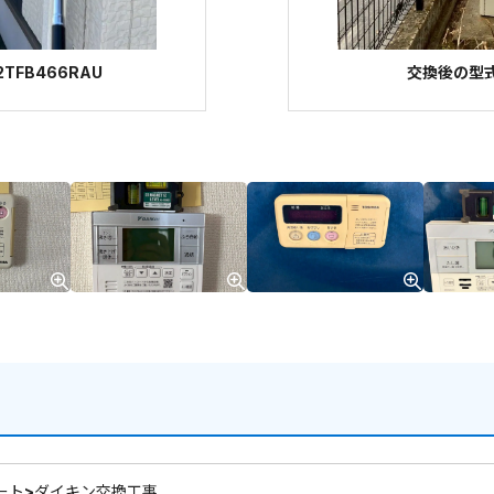
TFB466RAU
交換後の型式
ート>ダイキン交換工事