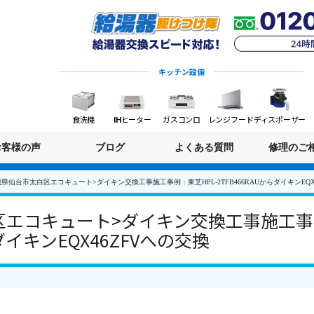
キッチン設備
食洗機
IHヒーター
ガスコンロ
レンジフード
ディスポーザー
お客様の声
ブログ
よくある質問
修理のご
県仙台市太白区エコキュート>ダイキン交換工事施工事例：東芝HPL-2TFB466RAUからダイキンEQX
エコキュート>ダイキン交換工事施工事例
らダイキンEQX46ZFVへの交換