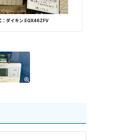
：ダイキン EQX46ZFV