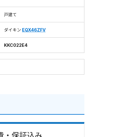
戸建て
ダイキン
EQX46ZFV
KKC022E4
事費・保証込み