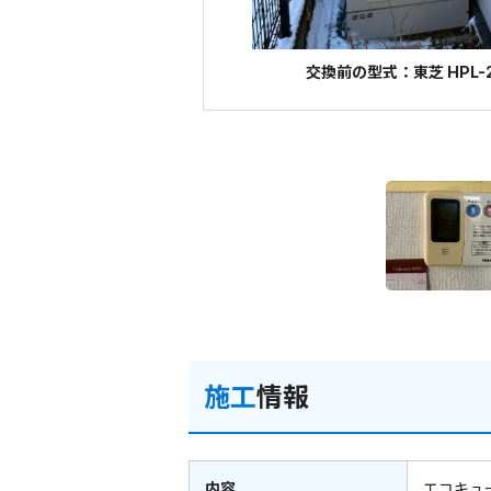
交換前の型式：東芝 HPL-2
施工
情報
内容
エコキュ