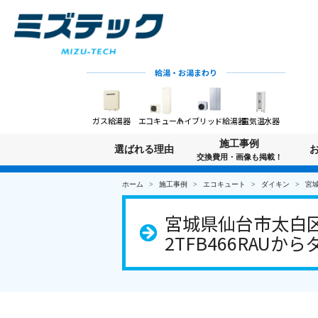
給湯・お湯まわり
ガス給湯器
エコキュート
ハイブリッド給湯器
電気温水器
施工事例
選ばれる理由
交換費用・画像も掲載！
ホーム
施工事例
エコキュート
ダイキン
宮城
宮城県仙台市太白区
2TFB466RAUか