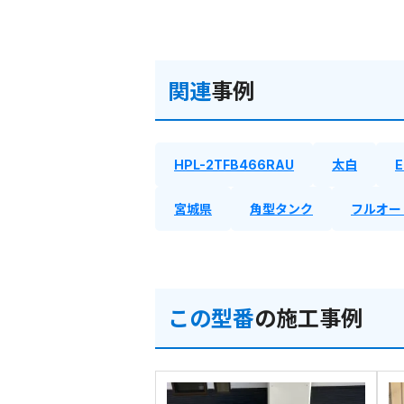
関連
事例
HPL-2TFB466RAU
太白
E
宮城県
角型タンク
フルオー
この型番
の施工事例