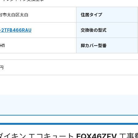
台市太白区太白
住居タイプ
-2TFB466RAU
交換後の型式
H1
脚カバー型番
0円
ダイキン エコキュート EQX46ZFV 工