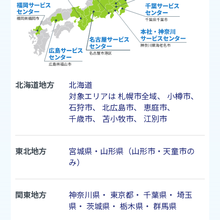
北海道地方
北海道
対象エリアは
札幌市
全域、
小樽市
、
石狩市
、
北広島市
、
恵庭市
、
千歳市
、
苫小牧市
、
江別市
東北地方
宮城県・山形県（山形市・天童市の
み）
関東地方
神奈川県
・
東京都
・
千葉県
・
埼玉
県
・
茨城県
・
栃木県
・
群馬県