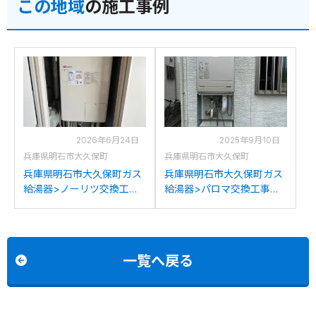
この地域
の施工事例
2026年6月24日
2025年9月10日
兵庫県明石市大久保町
兵庫県明石市大久保町
兵庫県明石市大久保町ガス
兵庫県明石市大久保町ガス
給湯器>ノーリツ交換工事
給湯器>パロマ交換工事施
施工事例：ノーリツGTH-
工事例：ノーリツGT-
2444AWXD-SFF-1からノ
C2052SAWXからパロマ
ーリツGTH-2444AWX-
FH-E2022SAWLへの交換
SFF-1BLへの交換
一覧へ戻る