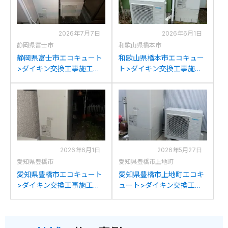
2026年7月7日
2026年6月1日
静岡県富士市
和歌山県橋本市
静岡県富士市エコキュート
和歌山県橋本市エコキュー
>ダイキン交換工事施工事
ト>ダイキン交換工事施工
例：ダイキンTU37JFVから
事例：ダイキンEQN37MFV
ダイキンEQX37ZFVへの交
からダイキンEQX37ZFVへ
換
の交換
2026年6月1日
2026年5月27日
愛知県豊橋市
愛知県豊橋市上地町
愛知県豊橋市エコキュート
愛知県豊橋市上地町エコキ
>ダイキン交換工事施工事
ュート>ダイキン交換工事
例：ダイキンTU37MFVか
施工事例：三菱SRT-
らダイキンEQX37ZFVへの
HPT373WFからダイキン
交換
EQX37ZFVへの交換