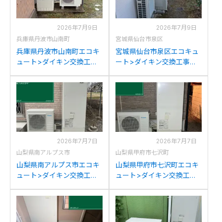
2026年7月9日
2026年7月9日
兵庫県丹波市山南町
宮城県仙台市泉区
兵庫県丹波市山南町エコキ
宮城県仙台市泉区エコキュ
ュート>ダイキン交換工事
ート>ダイキン交換工事施
施工事例：ダイキン
工事例：三菱SRT-
EQK37MFCVからダイキン
HPT46WX4からダイキン
EQX37ZFVへの交換
EQX37ZFVへの交換
2026年7月7日
2026年7月7日
山梨県南アルプス市
山梨県甲府市七沢町
山梨県南アルプス市エコキ
山梨県甲府市七沢町エコキ
ュート>ダイキン交換工事
ュート>ダイキン交換工事
施工事例：コロナCTU-
施工事例：ダイキン
37AW1からダイキン
TU37KFCVからダイキン
EQX37ZFVへの交換
EQX37ZFVへの交換