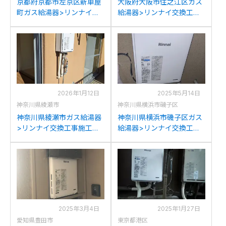
京都府京都市左京区新車屋
大阪府大阪市住之江区ガス
町ガス給湯器>リンナイ交
給湯器>リンナイ交換工事
換工事施工事例：リンナイ
施工事例：パナソニック
RUX-V2016Wからリンナイ
GJ-C2012からリンナイ
RUX-A2016W(A)-Eへの交
RUX-A2016W(A)-Eへの交
換
換
2026年1月12日
2025年5月14日
神奈川県綾瀬市
神奈川県横浜市磯子区
神奈川県綾瀬市ガス給湯器
神奈川県横浜市磯子区ガス
>リンナイ交換工事施工事
給湯器>リンナイ交換工事
例：ガスターKG-A520RFW
施工事例：リンナイRUX-
からリンナイRUX-
V2406W-Eからリンナイ
A2016W(A)-Eへの交換
RUX-A2016W(A)-Eへの交
換
2025年3月4日
2025年1月27日
愛知県豊田市
東京都港区