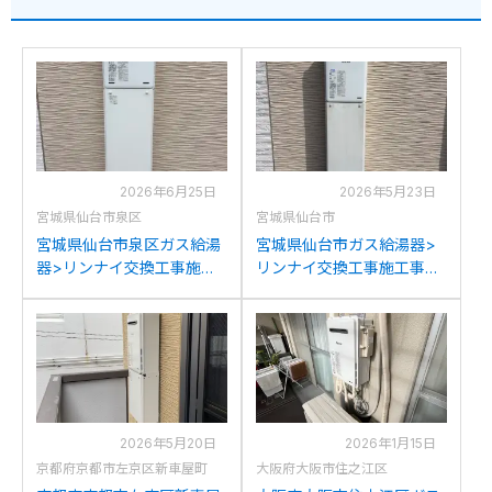
2026年6月25日
2026年5月23日
宮城県仙台市泉区
宮城県仙台市
宮城県仙台市泉区ガス給湯
宮城県仙台市ガス給湯器>
器>リンナイ交換工事施工
リンナイ交換工事施工事
事例：リンナイRUX-
例：リンナイRUX-
A2010W-Eからリンナイ
A2010W-Eからリンナイ
RUX-A2016W(A)-Eへの交
RUX-A2016W(A)-Eへの交
換
換
2026年5月20日
2026年1月15日
京都府京都市左京区新車屋町
大阪府大阪市住之江区