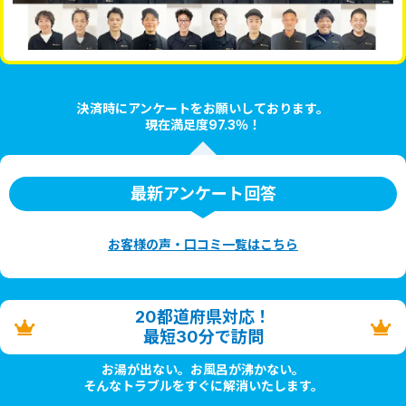
決済時にアンケートをお願いしております。
現在満足度97.3％！
最新アンケート回答
お客様の声・口コミ一覧はこちら
20都道府県対応！
最短30分で訪問
お湯が出ない。お風呂が沸かない。
そんなトラブルをすぐに解消いたします。