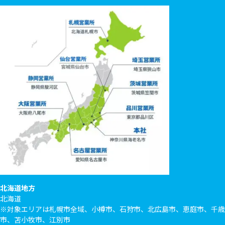
北海道地方
北海道
※対象エリアは札幌市全域、小樽市、石狩市、北広島市、恵庭市、千歳
市、苫小牧市、江別市