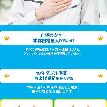
自慢の安さ！
本体価格最大91%off
すべての機器はメーカー直接仕入れ。
どこよりも安い価格を実現しています。
10年ダブル保証！
お客様満足度97.7％
本体＆施工の10年W保証をご用意。
末永い安心をお届けします。