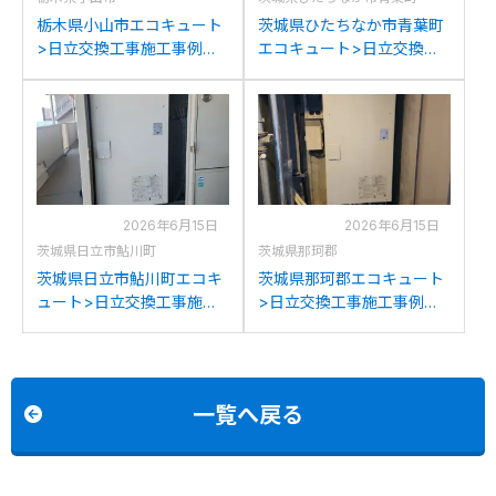
栃木県小山市エコキュート
茨城県ひたちなか市青葉町
>日立交換工事施工事例：
エコキュート>日立交換工
日立BHP-TA37Pから日立
事施工事例：日立BHP-
BHP-FG37XUへの交換
HA450から日立BHP-
FG37XUへの交換
2026年6月15日
2026年6月15日
茨城県日立市鮎川町
茨城県那珂郡
茨城県日立市鮎川町エコキ
茨城県那珂郡エコキュート
ュート>日立交換工事施工
>日立交換工事施工事例：
事例：日立BHP-TA37NEか
日立BHP-TD372から日立
ら日立BHP-FG37XUへの交
BHP-FG37XUへの交換
換
一覧へ戻る