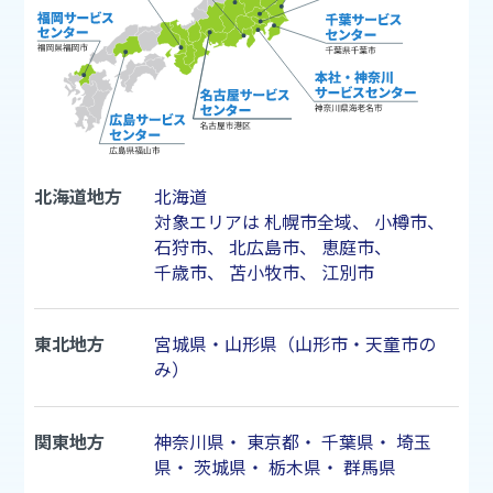
北海道地方
北海道
対象エリアは
札幌市
全域、
小樽市
、
石狩市
、
北広島市
、
恵庭市
、
千歳市
、
苫小牧市
、
江別市
東北地方
宮城県・山形県（山形市・天童市の
み）
関東地方
神奈川県
・
東京都
・
千葉県
・
埼玉
県
・
茨城県
・
栃木県
・
群馬県