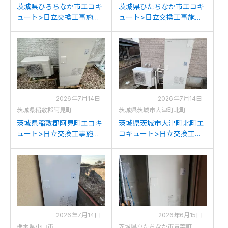
茨城県ひろちなか市エコキ
茨城県ひたちなか市エコキ
ュート>日立交換工事施工
ュート>日立交換工事施工
事例：ハウステックHHP-
事例：日立BHP-TD373か
371HATから日立BHP-
ら日立BHP-FG37XUへの交
FG37XUへの交換
換
2026年7月14日
2026年7月14日
茨城県稲敷郡阿見町
茨城県茨城市大津町北町
茨城県稲敷郡阿見町エコキ
茨城県茨城市大津町北町エ
ュート>日立交換工事施工
コキュート>日立交換工事
事例：日立BHP-TA372から
施工事例：三菱SRT-
日立BHP-FG37XUへの交換
HPT37W5から日立BHP-
FG37XUへの交換
2026年7月14日
2026年6月15日
栃木県小山市
茨城県ひたちなか市青葉町