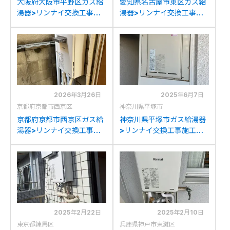
大阪府大阪市平野区ガス給
愛知県名古屋市東区ガス給
湯器>リンナイ交換工事施
湯器>リンナイ交換工事施
工事例：リンナイRUX-
工事例：リンナイRUX-
V1616T-Eからリンナイ
A1611W-Eからリンナイ
RUX-A1616W(A)-Eへの交
RUX-A1616W(A)-Eへの交
換
換
2026年3月26日
2025年6月7日
京都府京都市西京区
神奈川県平塚市
京都府京都市西京区ガス給
神奈川県平塚市ガス給湯器
湯器>リンナイ交換工事施
>リンナイ交換工事施工事
工事例：リンナイRUJ-
例：リンナイRUX-V16PS
V1610Wからリンナイ
からリンナイRUX-
RUX-A1616W(A)-Eへの交
A1616W(A)-Eへの交換
換
2025年2月22日
2025年2月10日
東京都練馬区
兵庫県神戸市東灘区