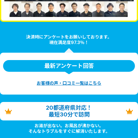
決済時にアンケートをお願いしております。
現在満足度97.3％！
最新アンケート回答
お客様の声・口コミ一覧はこちら
20都道府県対応！
最短30分で訪問
お湯が出ない。お風呂が沸かない。
そんなトラブルをすぐに解消いたします。