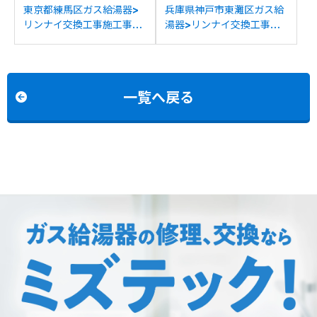
東京都練馬区ガス給湯器>
兵庫県神戸市東灘区ガス給
リンナイ交換工事施工事
湯器>リンナイ交換工事施
例：リンナイRUX-
工事例：リンナイRUX-
A1610W-Eからリンナイ
A1611W-Eからリンナイ
RUX-A1616W(A)-Eへの交
RUX-A1616W(A)-Eへの交
換
換
一覧へ戻る