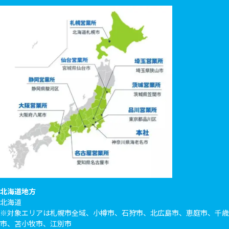
北海道地方
北海道
※対象エリアは札幌市全域、小樽市、石狩市、北広島市、恵庭市、千歳
市、苫小牧市、江別市