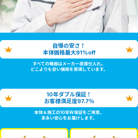
自慢の安さ！
本体価格最大91%off
すべての機器はメーカー直接仕入れ。
どこよりも安い価格を実現しています。
10年ダブル保証！
お客様満足度97.7％
本体＆施工の10年W保証をご用意。
末永い安心をお届けします。