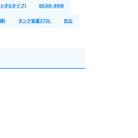
ト(FGタイプ)
BEAK-46W
様)
タンク容量370L
日立