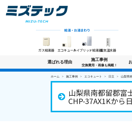
給湯・お湯まわり
ガス給湯器
エコキュート
ハイブリッド給湯器
電気温水器
施工事例
選ばれる理由
交換費用・画像も掲載！
ホーム
施工事例
エコキュート
日立
山梨県南
山梨県南都留郡富
CHP-37AX1Kから