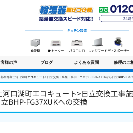
キッチン設備
食洗機
IHヒーター
ガスコンロ
レンジフード
ディスポーザー
お客様の声
ブログ
よくある質問
修理のご
都留郡富士河口湖町エコキュート>日立交換工事施工事例：コロナCHP-37AX1Kから日立BHP-FG37
士河口湖町エコキュート>日立交換工事
日立BHP-FG37XUKへの交換