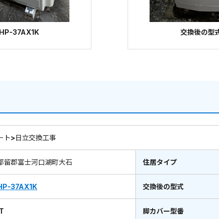
P-37AX1K
交換後の型式：
ート>日立交換工事
都留郡富士河口湖町大石
住居タイプ
HP-37AX1K
交換後の型式
T
脚カバー型番