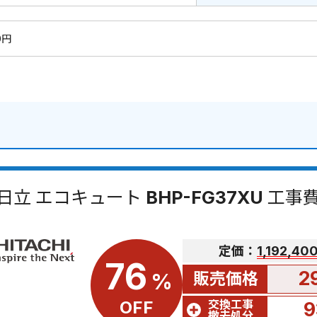
0円
日立 エコキュート BHP-FG37XU 工
定価：
1,192,4
76
2
販売価格
%
交換工事
OFF
9
撤去処分