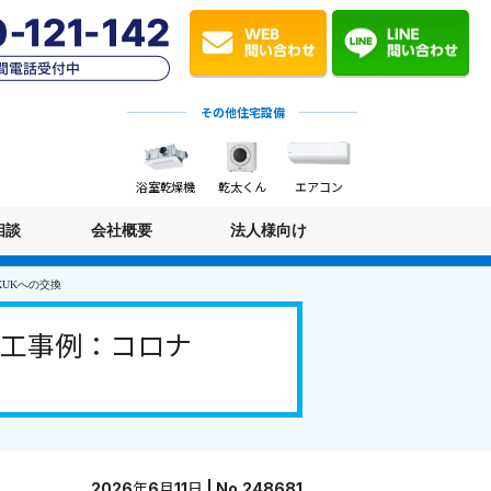
その他住宅設備
浴室乾燥機
乾太くん
エアコン
相談
会社概要
法人様向け
XUKへの交換
施工事例：コロナ
2026年6月11日 | No.248681