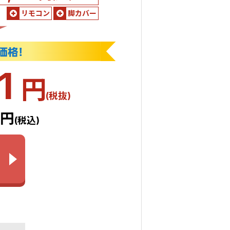
リモコン
脚カバー
71
円
(税抜)
8円
(税込)