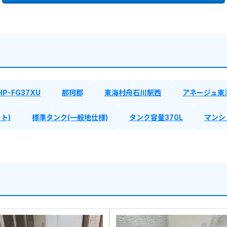
HP-FG37XU
那珂郡
東海村舟石川駅西
アネージュ東
ト)
標準タンク(一般地仕様)
タンク容量370L
マンシ