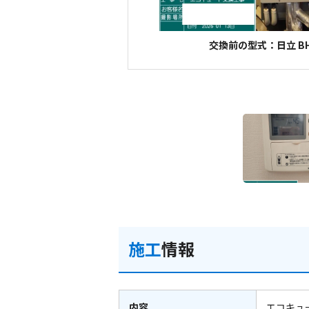
交換前の型式：日立 BH
施工
情報
内容
エコキュ