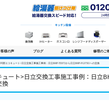
キッチン設備
食洗機
IHヒーター
ガスコンロ
レンジフード
ディスポーザー
お客様の声
ブログ
よくある質問
修理のご
珂郡エコキュート>日立交換工事施工事例：日立BHP-TD372から日立BHP-FG37XUへの交換
ュート>日立交換工事施工事例：日立BHP
交換