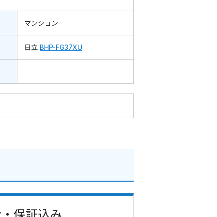
マンション
日立
BHP-FG37XU
事費・保証込み