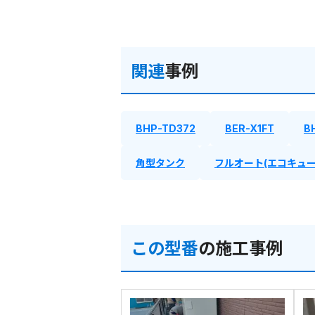
関連
事例
BHP-TD372
BER-X1FT
B
角型タンク
フルオート(エコキュー
この型番
の施工事例