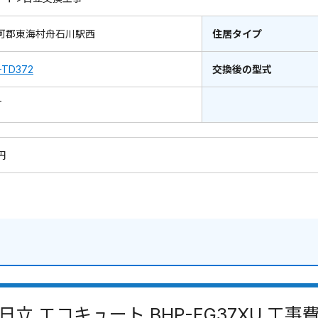
珂郡東海村舟石川駅西
住居タイプ
-TD372
交換後の型式
T
円
日立 エコキュート BHP-FG37XU 工