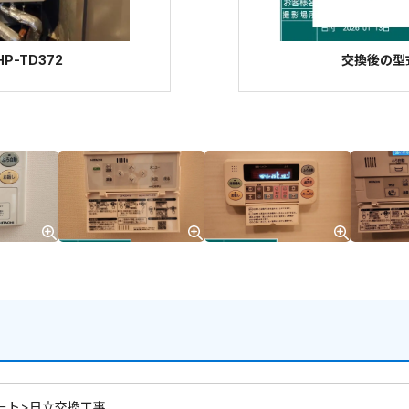
P-TD372
交換後の型式
ート>日立交換工事