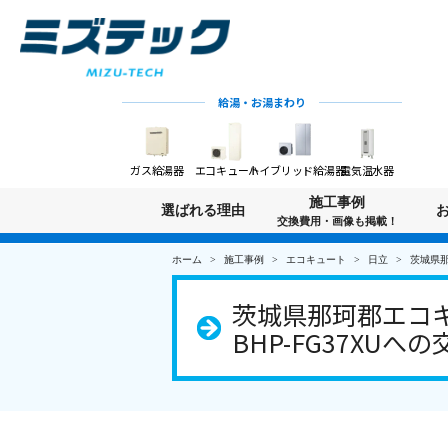
給湯・お湯まわり
ガス給湯器
エコキュート
ハイブリッド給湯器
電気温水器
施工事例
選ばれる理由
交換費用・画像も掲載！
ホーム
施工事例
エコキュート
日立
茨城県那
茨城県那珂郡エコキ
BHP-FG37XUへの