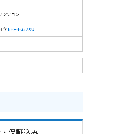
マンション
日立
BHP-FG37XU
事費・保証込み