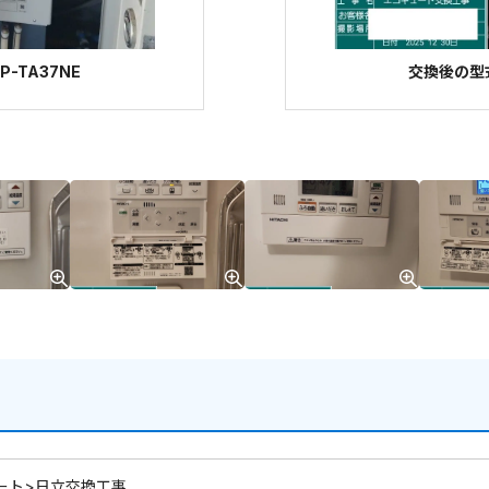
-TA37NE
交換後の型式
ート>日立交換工事