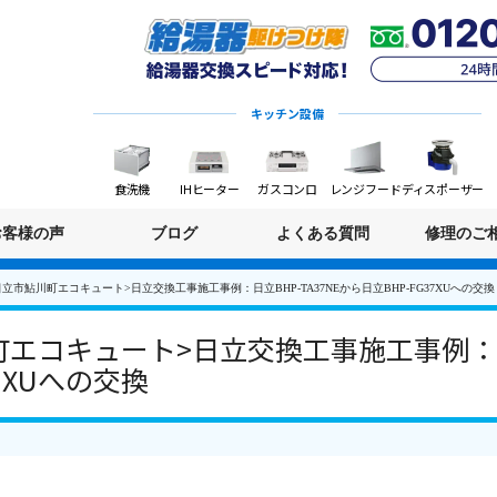
キッチン設備
食洗機
IHヒーター
ガスコンロ
レンジフード
ディスポーザー
お客様の声
ブログ
よくある質問
修理のご
立市鮎川町エコキュート>日立交換工事施工事例：日立BHP-TA37NEから日立BHP-FG37XUへの交換
エコキュート>日立交換工事施工事例：日立B
7XUへの交換