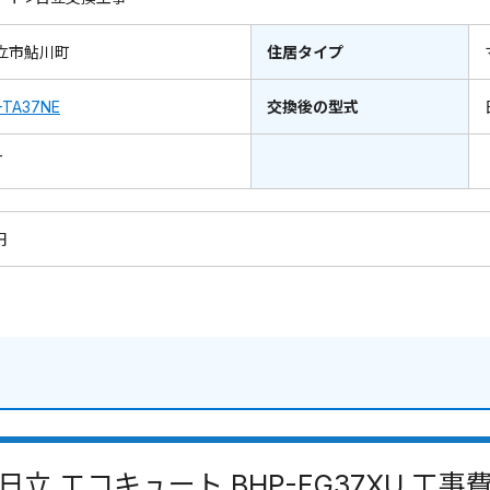
立市鮎川町
住居タイプ
-TA37NE
交換後の型式
T
円
日立 エコキュート BHP-FG37XU 工