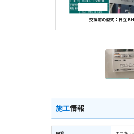
交換前の型式：日立 BHP
施工
情報
内容
エコキュ