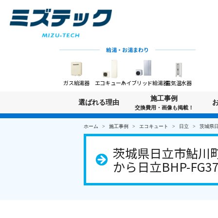
給湯・お湯まわり
ガス給湯器
エコキュート
ハイブリッド給湯器
電気温水器
施工事例
選ばれる理由
交換費用・画像も掲載！
ホーム
施工事例
エコキュート
日立
茨城県日
茨城県日立市鮎川町
から日立BHP-FG3