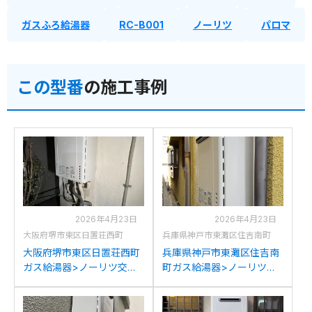
ガスふろ給湯器
RC-B001
ノーリツ
パロマ
この型番
の施工事例
2026年4月23日
2026年4月23日
大阪府堺市東区日置荘西町
兵庫県神戸市東灘区住吉南町
大阪府堺市東区日置荘西町
兵庫県神戸市東灘区住吉南
ガス給湯器>ノーリツ交換
町ガス給湯器>ノーリツ交
工事施工事例：ノーリツ
換工事施工事例：ノーリツ
GT-2028SAWXからノーリ
GT-1600SAWからノーリツ
ツGT-1670SAW BLへの交
GT-1670SAW BLへの交換