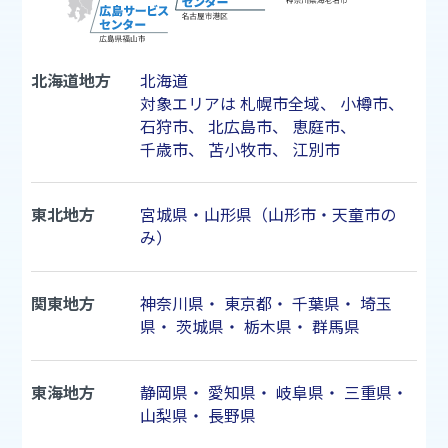
北海道地方
北海道
対象エリアは
札幌市
全域、
小樽市
、
石狩市
、
北広島市
、
恵庭市
、
千歳市
、
苫小牧市
、
江別市
東北地方
宮城県・山形県（山形市・天童市の
み）
関東地方
神奈川県
・
東京都
・
千葉県
・
埼玉
県
・
茨城県
・
栃木県
・
群馬県
東海地方
静岡県
・
愛知県
・
岐阜県
・
三重県
・
山梨県
・
長野県