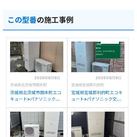
この型番
の施工事例
2026年8月6日
2026年8月6日
茨城県北茨城市関本町
宮城県宮城郡利府町
茨城県北茨城市関本町エコ
宮城県宮城郡利府町エコキ
キュート>パナソニック交
ュート>パナソニック交換
換工事施工事例：コロナ
工事施工事例：パナソニッ
CTU-37D1A10からパナソ
クHE-37K3XPからパナソ
ニックHE-S37LQSへの交
ニックHE-S37LQSへの交
換
換