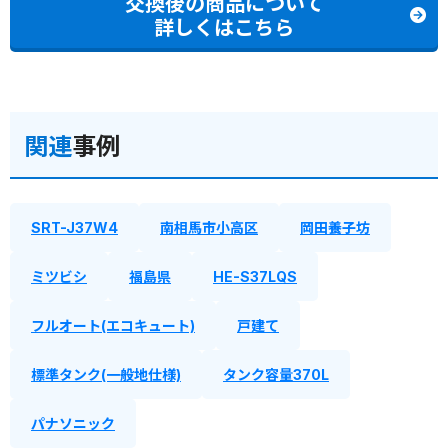
交換後の商品について
詳しくはこちら
関連
事例
SRT-J37W4
南相馬市小高区
岡田養子坊
ミツビシ
福島県
HE-S37LQS
フルオート(エコキュート)
戸建て
標準タンク(一般地仕様)
タンク容量370L
パナソニック