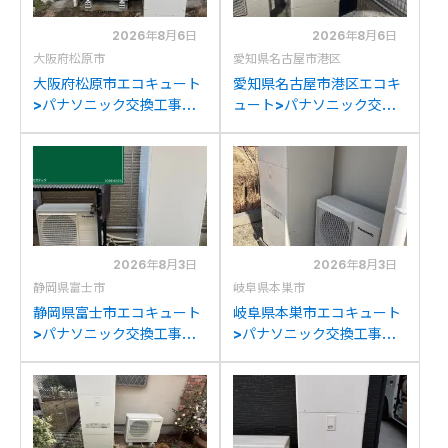
2026年8月6日
2026年8月6日
大阪府松原市
愛知県名古屋市港区
大阪府松原市エコキュート
愛知県名古屋市港区エコキ
>パナソニック交換工事施
ュート>パナソニック交換
工事例：パナソニック
工事施工事例：ダイキン
HEK37DXからパナソニッ
TU-37KFVからパナソニッ
クHE-S37LQSへの交換
クHE-S37LQSへの交換
2026年8月3日
2026年8月3日
静岡県富士市
岐阜県本巣市
静岡県富士市エコキュート
岐阜県本巣市エコキュート
>パナソニック交換工事施
>パナソニック交換工事施
工事例：ダイキン
工事例：日立HWH-
TU37DFCVからパナソニ
FBH373CTからパナソニ
ックHE-S37LQSへの交換
ックHE-S37LQSへの交換