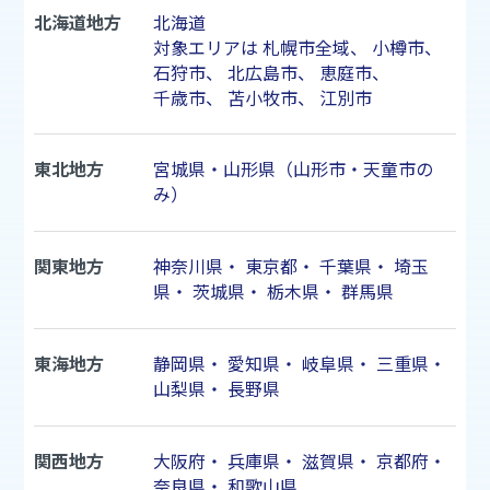
北海道地方
北海道
対象エリアは
札幌市
全域、
小樽市
、
石狩市
、
北広島市
、
恵庭市
、
千歳市
、
苫小牧市
、
江別市
東北地方
宮城県・山形県（山形市・天童市の
み）
関東地方
神奈川県
・
東京都
・
千葉県
・
埼玉
県
・
茨城県
・
栃木県
・
群馬県
東海地方
静岡県
・
愛知県
・
岐阜県
・
三重県
・
山梨県
・
長野県
関西地方
大阪府
・
兵庫県
・
滋賀県
・
京都府
・
奈良県
・
和歌山県