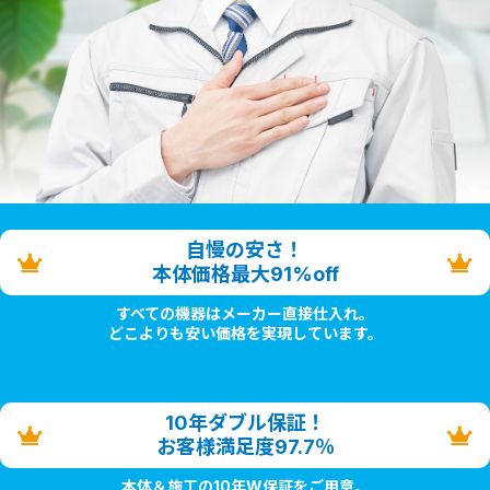
自慢の安さ！
本体価格最大91%off
すべての機器はメーカー直接仕入れ。
どこよりも安い価格を実現しています。
10年ダブル保証！
お客様満足度97.7％
本体＆施工の10年W保証をご用意。