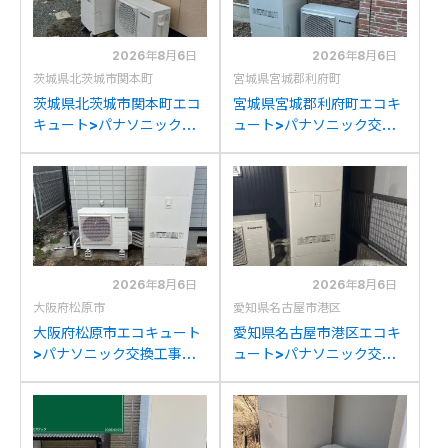
2026年8月6日
2026年8月6日
茨城県北茨城市関本町
宮城県宮城郡利府町
茨城県北茨城市関本町エコ
宮城県宮城郡利府町エコキ
キュート>パナソニック交
ュート>パナソニック交換
換工事施工事例：コロナ
工事施工事例：パナソニッ
CTU-37D1A10からパナソ
クHE-37K3XPからパナソ
ニックHE-S37LQSへの交
ニックHE-S37LQSへの交
換
換
2026年8月6日
2026年8月6日
大阪府松原市
愛知県名古屋市港区
大阪府松原市エコキュート
愛知県名古屋市港区エコキ
>パナソニック交換工事施
ュート>パナソニック交換
工事例：パナソニック
工事施工事例：ダイキン
HEK37DXからパナソニッ
TU-37KFVからパナソニッ
クHE-S37LQSへの交換
クHE-S37LQSへの交換