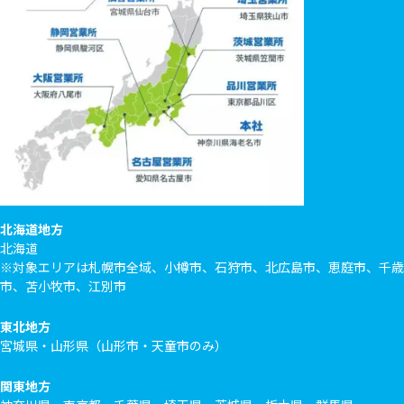
北海道地方
北海道
※対象エリアは札幌市全域、小樽市、石狩市、北広島市、恵庭市、千歳
市、苫小牧市、江別市
東北地方
宮城県・山形県（山形市・天童市のみ）
関東地方