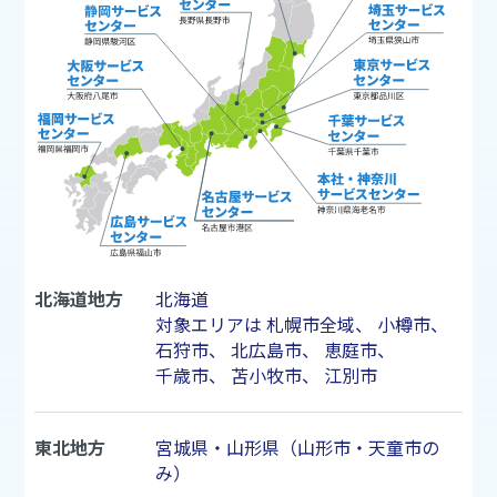
北海道地方
北海道
対象エリアは
札幌市
全域、
小樽市
、
石狩市
、
北広島市
、
恵庭市
、
千歳市
、
苫小牧市
、
江別市
東北地方
宮城県・山形県（山形市・天童市の
み）