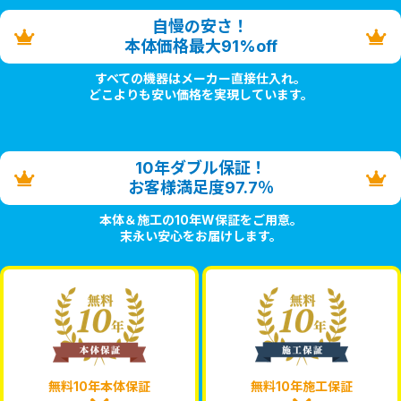
自慢の安さ！
本体価格最大91%off
すべての機器はメーカー直接仕入れ。
どこよりも安い価格を実現しています。
10年ダブル保証！
お客様満足度97.7％
本体＆施工の10年W保証をご用意。
末永い安心をお届けします。
無料10年本体保証
無料10年施工保証