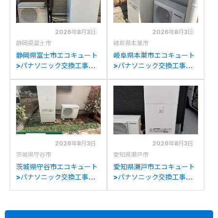
2026年8月3日
2026年8月3日
静岡県富士市
岐阜県本巣市
静岡県富士市エコキュート
岐阜県本巣市エコキュート
>パナソニック交換工事施
>パナソニック交換工事施
工事例：ダイキン
工事例：日立HWH-
TU37DFCVからパナソニ
FBH373CTからパナソニ
ックHE-S37LQSへの交換
ックHE-S37LQSへの交換
2026年8月3日
2026年8月3日
茨城県守谷市
愛知県瀬戸市
茨城県守谷市エコキュート
愛知県瀬戸市エコキュート
>パナソニック交換工事施
>パナソニック交換工事施
工事例：ダイキン
工事例：パナソニックHE-
RQW45JVからパナソニッ
K37EXからパナソニック
クHE-S37LQSへの交換
HE-S37LQSへの交換