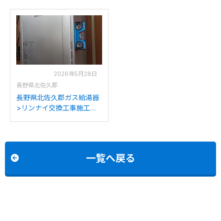
2026年5月28日
長野県北佐久郡
長野県北佐久郡ガス給湯器
>リンナイ交換工事施工事
例：リンナイRUF-
A2400SAWからリンナイ
RUF-K2406SAW(A)への交
換
一覧へ戻る