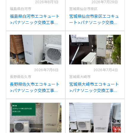
2026年8月1日
2026年7月29日
福島県白河市
宮城県仙台市泉区
福島県白河市エコキュート
宮城県仙台市泉区エコキュ
>パナソニック交換工事施
ート>パナソニック交換工
工事例：サンヨーSHP-
事施工事例：ダイキン
T37GRからパナソニック
TUN37LFVからパナソニッ
HE-LS37LQSへの交換
クHE-LS37LQSへの交換
2026年7月6日
2026年7月4日
長野県佐久市
宮城県大崎市
長野県佐久市エコキュート
宮城県大崎市エコキュート
>パナソニック交換工事施
>パナソニック交換工事施
工事例：ナショナルHE-
工事例：ナショナルHE-
F37AQからパナソニック
37K2QKKSからパナソニッ
HE-LS37LQSへの交換
クHE-LS37LQSへの交換