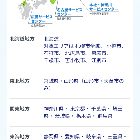
北海道地方
北海道
対象エリアは
札幌市
全域、
小樽市
、
石狩市
、
北広島市
、
恵庭市
、
千歳市
、
苫小牧市
、
江別市
東北地方
宮城県・山形県（山形市・天童市の
み）
関東地方
神奈川県
・
東京都
・
千葉県
・
埼玉
県
・
茨城県
・
栃木県
・
群馬県
東海地方
静岡県
・
愛知県
・
岐阜県
・
三重県
・