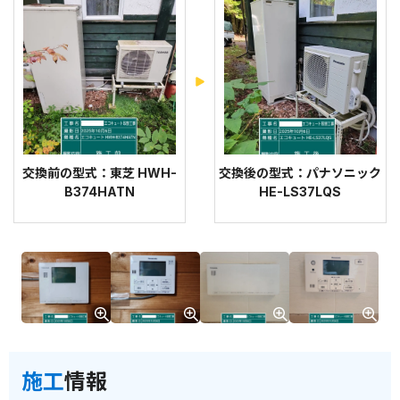
交換前の型式：東芝 HWH-
交換後の型式：パナソニック
B374HATN
HE-LS37LQS
施工
情報