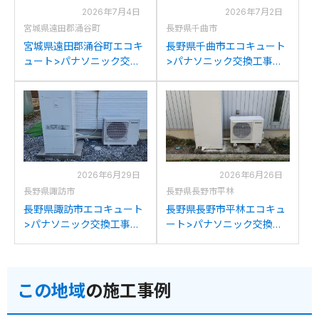
2026年7月4日
2026年7月2日
宮城県遠田郡涌谷町
長野県千曲市
宮城県遠田郡涌谷町エコキ
長野県千曲市エコキュート
ュート>パナソニック交換
>パナソニック交換工事施
工事施工事例：パナソニッ
工事例：ナショナルDH-
クHE-F37EQからパナソニ
37G3QUBからパナソニッ
ックHE-LS37LQSへの交換
クHE-LS37LQSへの交換
2026年6月29日
2026年6月26日
長野県諏訪市
長野県長野市平林
長野県諏訪市エコキュート
長野県長野市平林エコキュ
>パナソニック交換工事施
ート>パナソニック交換工
工事例：コロナCTU-
事施工事例：コロナCHP-
371DA8Kからパナソニック
371DA9Kからパナソニック
HE-LS37LQSへの交換
HE-LS37LQSへの交換
この地域
の施工事例