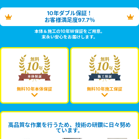
10年ダブル保証！
お客様満足度97.7％
本体＆施工の10年W保証をご用意。
末永い安心をお届けします。
無料10年本体保証
無料10年施工保証
高品質な作業を行うため、技術の研鑽に日々努め
ています。