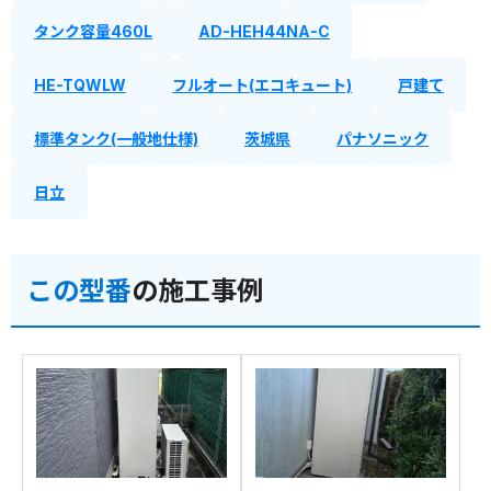
タンク容量460L
AD-HEH44NA-C
HE-TQWLW
フルオート(エコキュート)
戸建て
標準タンク(一般地仕様)
茨城県
パナソニック
日立
この型番
の施工事例