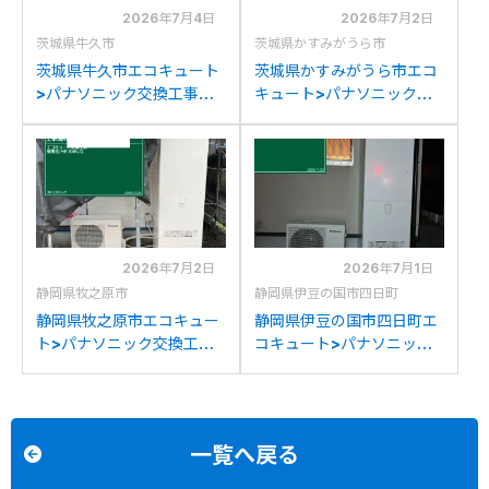
2026年7月4日
2026年7月2日
茨城県牛久市
茨城県かすみがうら市
茨城県牛久市エコキュート
茨城県かすみがうら市エコ
>パナソニック交換工事施
キュート>パナソニック交
工事例：パナソニックHE-
換工事施工事例：パナソニ
370SEQからパナソニック
ックHE-K37BQからパナソ
HE-S46LQSへの交換
ニックHE-S46LQSへの交
換
2026年7月2日
2026年7月1日
静岡県牧之原市
静岡県伊豆の国市四日町
静岡県牧之原市エコキュー
静岡県伊豆の国市四日町エ
ト>パナソニック交換工事
コキュート>パナソニック
施工事例：パナソニック
交換工事施工事例：パナソ
BHP-FG37WUからパナソ
ニックHE-K46BQからパ
ニックHE-S46LQSへの交
ナソニックHE-S46LQSへ
換
の交換
一覧へ戻る