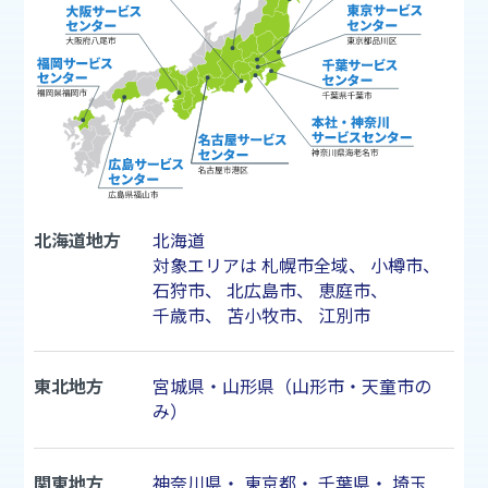
北海道地方
北海道
対象エリアは
札幌市
全域、
小樽市
、
石狩市
、
北広島市
、
恵庭市
、
千歳市
、
苫小牧市
、
江別市
東北地方
宮城県・山形県（山形市・天童市の
み）
関東地方
神奈川県
・
東京都
・
千葉県
・
埼玉