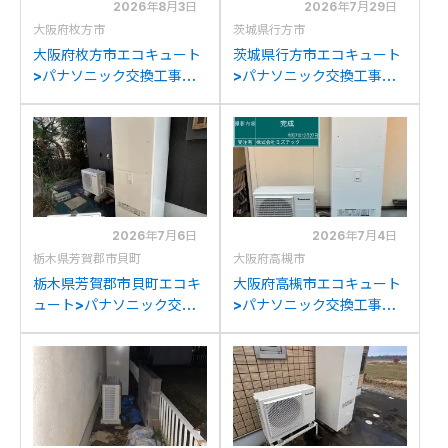
2026年8月3日
2026年7月29日
大阪府枚方市
茨城県行方市
大阪府枚方市エコキュート
茨城県行方市エコキュート
>パナソニック交換工事施
>パナソニック交換工事施
工事例：パナソニックHE-
工事例：パナソニックHE-
K46AQからパナソニック
K37BQからパナソニック
HE-S46LQSへの交換
HE-S46LQSへの交換
2026年7月6日
2026年7月4日
栃木県芳賀郡市貝町
大阪府高槻市
栃木県芳賀郡市貝町エコキ
大阪府高槻市エコキュート
ュート>パナソニック交換
>パナソニック交換工事施
工事施工事例：ダイキン
工事例：ダイキン
TU46KFVからパナソニッ
EQN46LFVからパナソニ
クHE-S46LQSへの交換
ックHE-S46LQSへの交換