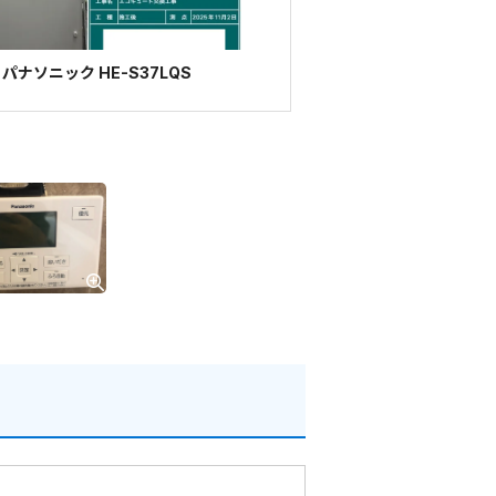
ナソニック HE-S37LQS