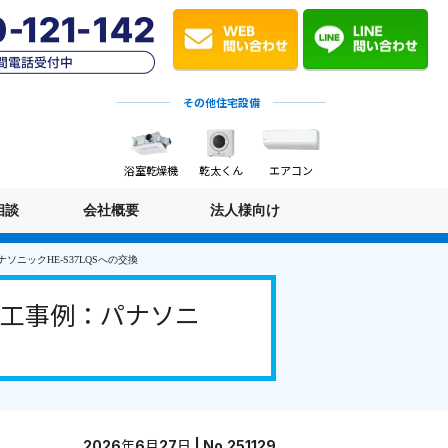
その他住宅設備
浴室乾燥機
乾太くん
エアコン
相談
会社概要
法人様向け
ニックHE-S37LQSへの交換
施工事例：パナソニ
2026年6月27日 | No.251129