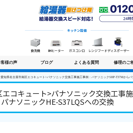
キッチン設備
食洗機
IHヒーター
ガスコンロ
レンジフード
ディスポーザー
お客様の声
ブログ
よくある質問
修理のご
愛知県名古屋市南区エコキュート>パナソニック交換工事施工事例：パナソニックSHP-T37Mからパナソ
区エコキュート>パナソニック交換工事
らパナソニックHE-S37LQSへの交換