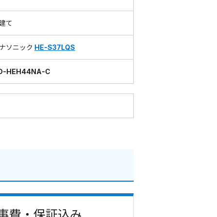
建て
ナソニック
HE-S37LQS
D-HEH44NA-C
 工事費・保証込み