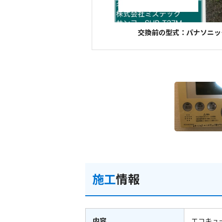
交換前の型式：パナソニック 
施工
情報
内容
エコキュ