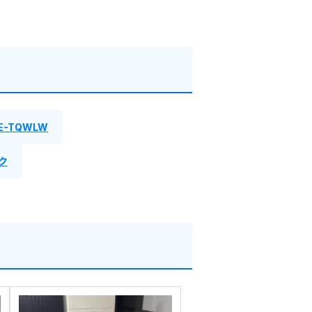
E-TQWLW
ク