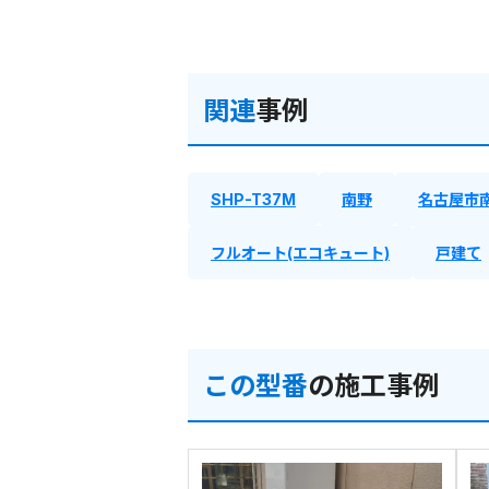
関連
事例
SHP-T37M
南野
名古屋市
フルオート(エコキュート)
戸建て
この型番
の施工事例