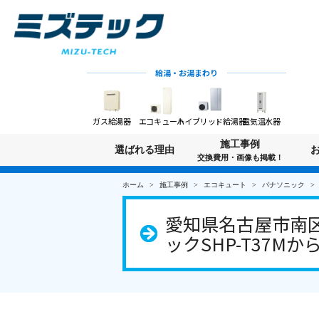
給湯・お湯まわり
ガス給湯器
エコキュート
ハイブリッド給湯器
電気温水器
施工事例
選ばれる理由
交換費用・画像も掲載！
ホーム
施工事例
エコキュート
パナソニック
愛知県名古屋市南
ックSHP-T37Mか