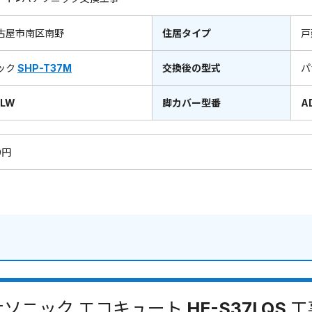
古屋市南区南野
住居タイプ
戸
ック
SHP-T37M
交換後の型式
パ
WLW
脚カバー型番
A
0円
ソニック エコキュート HE-S37LQS