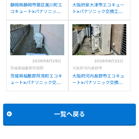
静岡県静岡市葵区美川町エ
大阪府泉大津市エコキュー
コキュート>パナソニック
ト>パナソニック交換工事
交換工事施工事例：ダイキ
施工事例：三菱SRT-
ンTU37EFTVからパナソニ
J37W3からパナソニック
ックHE-H37LQSへの交換
HE-H37LQSへの交換
2026年6月29日
2026年6月22日
茨城県稲敷郡阿見町
大阪府河内長野市
茨城県稲敷郡阿見町エコキ
大阪府河内長野市エコキュ
ュート>パナソニック交換
ート>パナソニック交換工
工事施工事例：コロナ
事施工事例：ミツビシ
CTU-H3725A2からパナ
SRT-HPT43WZ4からパ
ソニックHE-H37LQSへの
ナソニックHE-H37LQSへ
交換
の交換
一覧へ戻る