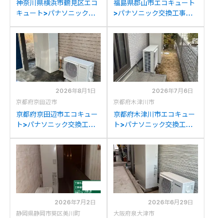
神奈川県横浜市鶴見区エコ
福島県郡山市エコキュート
キュート>パナソニック交
>パナソニック交換工事施
換工事施工事例：パナソニ
工事例：パナソニックHE-
ックHE-37W3Qからパナ
37W3QAPからパナソニッ
ソニックHE-H37LQSへの
クHE-H37LQSへの交換
交換
2026年8月1日
2026年7月6日
京都府京田辺市
京都府木津川市
京都府京田辺市エコキュー
京都府木津川市エコキュー
ト>パナソニック交換工事
ト>パナソニック交換工事
施工事例：ダイキン
施工事例：パナソニック
TU37HFTVからパナソニ
HE-37W3QAからパナソニ
ックHE-H37LQSへの交換
ックHE-H37LQSへの交換
2026年7月2日
2026年6月29日
静岡県静岡市葵区美川町
大阪府泉大津市