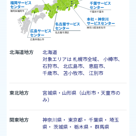
北海道地方
北海道
対象エリアは
札幌市
全域、
小樽市
、
石狩市
、
北広島市
、
恵庭市
、
千歳市
、
苫小牧市
、
江別市
東北地方
宮城県・山形県（山形市・天童市の
み）
関東地方
神奈川県
・
東京都
・
千葉県
・
埼玉
県
・
茨城県
・
栃木県
・
群馬県