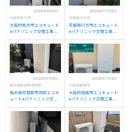
2026年8月3日
2026年7月29日
大阪府枚方市
茨城県行方市
大阪府枚方市エコキュート
茨城県行方市エコキュート
>パナソニック交換工事施
>パナソニック交換工事施
工事例：パナソニックHE-
工事例：パナソニックHE-
K46AQからパナソニック
K37BQからパナソニック
HE-S46LQSへの交換
HE-S46LQSへの交換
2026年7月6日
2026年7月4日
栃木県芳賀郡市貝町
大阪府高槻市
栃木県芳賀郡市貝町エコキ
大阪府高槻市エコキュート
ュート>パナソニック交換
>パナソニック交換工事施
工事施工事例：ダイキン
工事例：ダイキン
TU46KFVからパナソニッ
EQN46LFVからパナソニ
クHE-S46LQSへの交換
ックHE-S46LQSへの交換