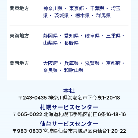
関東地方
神奈川県
・
東京都
・
千葉県
・
埼玉
県
・
茨城県
・
栃木県
・
群馬県
東海地方
静岡県
・
愛知県
・
岐阜県
・
三重県
・
山梨県
・
長野県
関西地方
大阪府
・
兵庫県
・
滋賀県
・
京都府
・
奈良県
・
和歌山県
本社
〒243-0435 神奈川県海老名市下今泉1-20-18
札幌サービスセンター
〒065-0022 北海道札幌市手稲区前田6条16-18-16
仙台サービスセンター
〒983-0833 宮城県仙台市宮城野区東仙台1-20-22