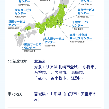
北海道地方
北海道
対象エリアは
札幌市
全域、
小樽市
、
石狩市
、
北広島市
、
恵庭市
、
千歳市
、
苫小牧市
、
江別市
東北地方
宮城県・山形県（山形市・天童市の
み）