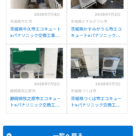
2026年7月4日
2026年7月2日
茨城県牛久市
茨城県かすみがうら市
茨城県牛久市エコキュート
茨城県かすみがうら市エコ
>パナソニック交換工事施
キュート>パナソニック交
工事例：パナソニックHE-
換工事施工事例：パナソニ
370SEQからパナソニック
ックHE-K37BQからパナソ
HE-S46LQSへの交換
ニックHE-S46LQSへの交
換
2026年7月2日
2026年7月1日
静岡県牧之原市
茨城県つくば市
静岡県牧之原市エコキュー
茨城県つくば市エコキュー
ト>パナソニック交換工事
ト>パナソニック交換工事
施工事例：パナソニック
施工事例：パナソニック
BHP-FG37WUからパナソ
HE-K37AQからパナソニッ
ニックHE-S46LQSへの交
クHE-S46LQSへの交換
換
一覧へ戻る