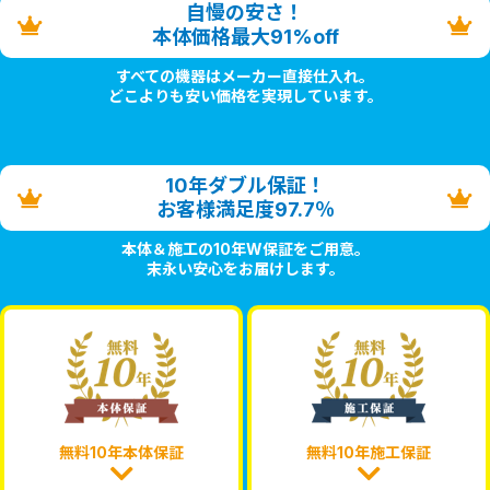
自慢の安さ！
本体価格最大91%off
すべての機器はメーカー直接仕入れ。
どこよりも安い価格を実現しています。
10年ダブル保証！
お客様満足度97.7％
本体＆施工の10年W保証をご用意。
末永い安心をお届けします。
無料10年本体保証
無料10年施工保証