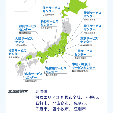
北海道地方
北海道
対象エリアは
札幌市
全域、
小樽市
、
石狩市
、
北広島市
、
恵庭市
、
千歳市
、
苫小牧市
、
江別市