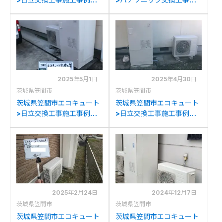
ヒタチBHP-HAG45Xから
工事例：ナショナルHE-
日立BHP-FG37XUへの交
K37AQからパナソニック
換
HE-S37LQSへの交換
2025年5月1日
2025年4月30日
茨城県笠間市
茨城県笠間市
茨城県笠間市エコキュート
茨城県笠間市エコキュート
>日立交換工事施工事例：
>日立交換工事施工事例：
ナショナルHE-K37AQから
日立BHP-TAD373から日
日立BHP-FG37WUへの交
立BHP-F37XDへの交換
換
2025年2月24日
2024年12月7日
茨城県笠間市
茨城県笠間市
茨城県笠間市エコキュート
茨城県笠間市エコキュート