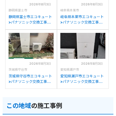
2026年8月3日
2026年8月3日
静岡県富士市
岐阜県本巣市
静岡県富士市エコキュート
岐阜県本巣市エコキュート
>パナソニック交換工事施
>パナソニック交換工事施
工事例：ダイキン
工事例：日立HWH-
TU37DFCVからパナソニ
FBH373CTからパナソニ
ックHE-S37LQSへの交換
ックHE-S37LQSへの交換
2026年8月3日
2026年8月3日
茨城県守谷市
愛知県瀬戸市
茨城県守谷市エコキュート
愛知県瀬戸市エコキュート
>パナソニック交換工事施
>パナソニック交換工事施
工事例：ダイキン
工事例：パナソニックHE-
RQW45JVからパナソニッ
K37EXからパナソニック
クHE-S37LQSへの交換
HE-S37LQSへの交換
この地域
の施工事例