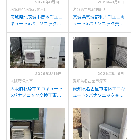
2026年8月6日
2026年8月6日
茨城県北茨城市関本町
宮城県宮城郡利府町
茨城県北茨城市関本町エコ
宮城県宮城郡利府町エコキ
キュート>パナソニック交
ュート>パナソニック交換
換工事施工事例：コロナ
工事施工事例：パナソニッ
CTU-37D1A10からパナソ
クHE-37K3XPからパナソ
ニックHE-S37LQSへの交
ニックHE-S37LQSへの交
換
換
2026年8月6日
2026年8月6日
大阪府松原市
愛知県名古屋市港区
大阪府松原市エコキュート
愛知県名古屋市港区エコキ
>パナソニック交換工事施
ュート>パナソニック交換
工事例：パナソニック
工事施工事例：ダイキン
HEK37DXからパナソニッ
TU-37KFVからパナソニッ
クHE-S37LQSへの交換
クHE-S37LQSへの交換