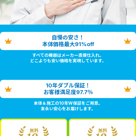
自慢の安さ！
本体価格最大91%off
すべての機器はメーカー直接仕入れ。
どこよりも安い価格を実現しています。
10年ダブル保証！
お客様満足度97.7％
本体＆施工の10年W保証をご用意。
末永い安心をお届けします。