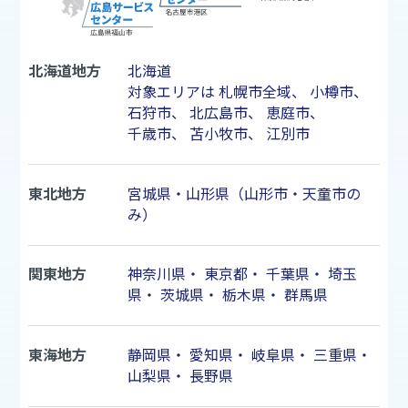
北海道地方
北海道
対象エリアは
札幌市
全域、
小樽市
、
石狩市
、
北広島市
、
恵庭市
、
千歳市
、
苫小牧市
、
江別市
東北地方
宮城県・山形県（山形市・天童市の
み）
関東地方
神奈川県
・
東京都
・
千葉県
・
埼玉
県
・
茨城県
・
栃木県
・
群馬県
東海地方
静岡県
・
愛知県
・
岐阜県
・
三重県
・
山梨県
・
長野県