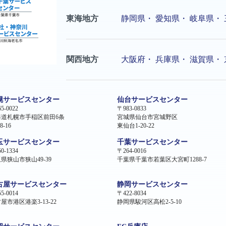
東海地方
静岡県
・
愛知県
・
岐阜県
・
関西地方
大阪府
・
兵庫県
・
滋賀県
・
幌サービスセンター
仙台サービスセンター
5-0022
〒983-0833
海道札幌市手稲区前田6条
宮城県仙台市宮城野区
8-16
東仙台1-20-22
玉サービスセンター
千葉サービスセンター
0-1334
〒264-0016
県狭山市狭山49-39
千葉県千葉市若葉区大宮町1288-7
古屋サービスセンター
静岡サービスセンター
5-0014
〒422-8034
屋市港区港楽3-13-22
静岡県駿河区高松2-5-10