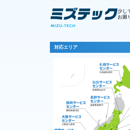
少し
お困
対応エリア