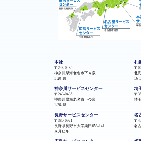
本社
札
〒243-0435
〒06
神奈川県海老名市下今泉
北
1-20-18
16-1
神奈川サービスセンター
埼
〒243-0435
〒35
神奈川県海老名市下今泉
埼玉
1-20-18
長野サービスセンター
名
〒380-0921
〒45
長野県長野市大字栗田653-141
名古
皐月ビル