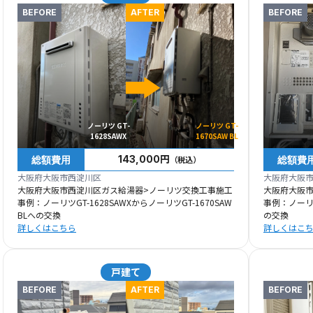
BEFORE
AFTER
BEFORE
ノーリツ GT-
ノーリツ GT-
1628SAWX
1670SAW BL
総額費用
総額費
143,000円
（税込）
大阪府大阪市西淀川区
大阪府大阪
大阪府大阪市西淀川区ガス給湯器>ノーリツ交換工事施工
大阪府大阪
事例：ノーリツGT-1628SAWXからノーリツGT-1670SAW
事例：ノーリツY
BLへの交換
の交換
詳しくはこちら
詳しくはこ
戸建て
BEFORE
AFTER
BEFORE