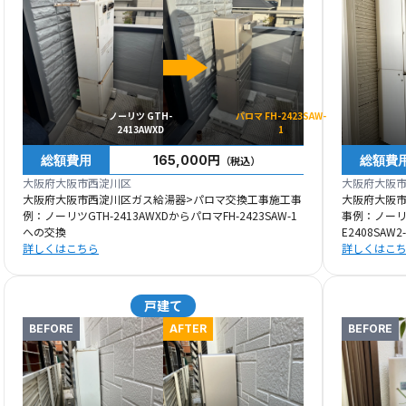
ノーリツ GTH-
パロマ FH-2423SAW-
2413AWXD
1
総額費用
総額費
165,000円
（税込）
大阪府大阪市西淀川区
大阪府大阪
大阪府大阪市西淀川区ガス給湯器>パロマ交換工事施工事
大阪府大阪
例：ノーリツGTH-2413AWXDからパロマFH-2423SAW-1
事例：ノーリツ
への交換
E2408SAW2
詳しくはこちら
詳しくはこ
戸建て
BEFORE
AFTER
BEFORE