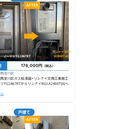
AFTER
リンナイ RUJ-
ノーリツ YG2467RT
A2400T(A)
用
176,000円
（税込）
市西淀川区
市西淀川区ガス給湯器>リンナイ交換工事施工
G2467RTからリンナイRUJ-A2400T(A)へ
ちら
戸建て
AFTER