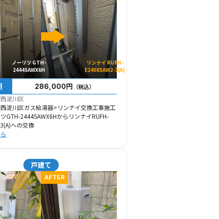
ノーリツ GTH-
リンナイ RUFH-
2444SAWX6H
E2408SAW2-3(A)
用
286,000円
（税込）
市西淀川区
市西淀川区ガス給湯器>リンナイ交換工事施工
GTH-2444SAWX6HからリンナイRUFH-
-3(A)への交換
ちら
戸建て
AFTER