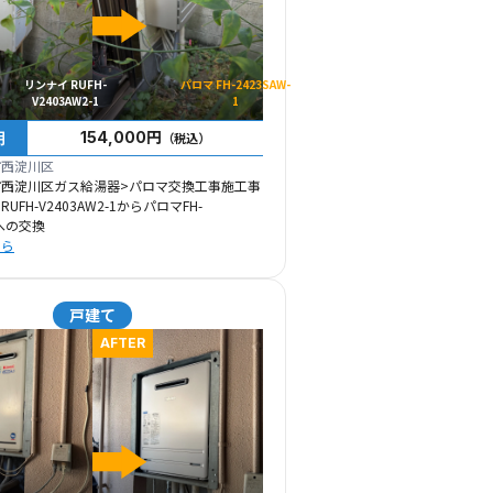
リンナイ RUFH-
パロマ FH-2423SAW-
V2403AW2-1
1
用
154,000円
（税込）
市西淀川区
市西淀川区ガス給湯器>パロマ交換工事施工事
FH-V2403AW2-1からパロマFH-
1への交換
ちら
戸建て
AFTER