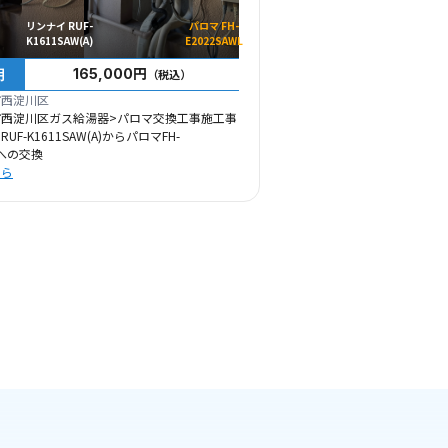
リンナイ RUF-
パロマ FH-
K1611SAW(A)
E2022SAWL
用
165,000円
（税込）
市西淀川区
市西淀川区ガス給湯器>パロマ交換工事施工事
F-K1611SAW(A)からパロマFH-
Lへの交換
ちら