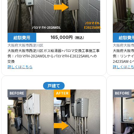
パロマ FH-
パロマ FH-202AWDL
E2022SAWL
総額費用
総額費
165,000円
（税込）
大阪府大阪市西淀川区
大阪府大阪
大阪府大阪市西淀川区ガス給湯器>パロマ交換工事施工事
大阪府大阪
例：パロマFH-202AWDLからパロマFH-E2022SAWLへの
例：リンナイRU
交換
2423SAW-
詳しくはこちら
詳しくはこ
戸建て
BEFORE
AFTER
BEFORE