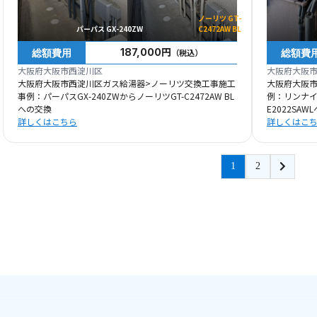
ノーリツ GT-
パーパス GX-240ZW
C2472AW BL
総額費用
総額費
187,000円
（税込）
大阪府大阪市西淀川区
大阪府大阪
大阪府大阪市西淀川区ガス給湯器>ノーリツ交換工事施工
大阪府大阪
事例：パーパスGX-240ZWからノーリツGT-C2472AW BL
例：リンナイRU
への交換
E2022SAW
詳しくはこちら
詳しくはこ
1
2