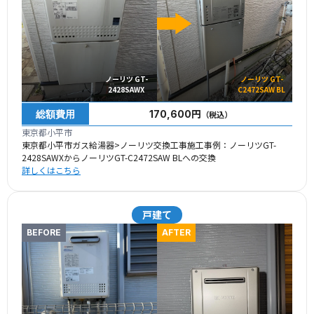
ノーリツ GT-
ノーリツ GT-
2428SAWX
C2472SAW BL
総額費用
170,600円
（税込）
東京都小平市
東京都小平市ガス給湯器>ノーリツ交換工事施工事例：ノーリツGT-
2428SAWXからノーリツGT-C2472SAW BLへの交換
詳しくはこちら
戸建て
BEFORE
AFTER