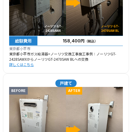
ノーリツ GT-
ノーリツ GT-
2428SAWX
2470SAW BL
総額費用
158,400円
（税込）
東京都小平市
東京都小平市ガス給湯器>ノーリツ交換工事施工事例：ノーリツGT-
2428SAWXからノーリツGT-2470SAW BLへの交換
詳しくはこちら
戸建て
BEFORE
AFTER