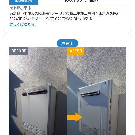
（税込）
東京都小平市
東京都小平市ガス給湯器>ノーリツ交換工事施工事例：東京ガスKG-
S824RF-RAからノーリツGT-C2072SAR BLへの交換
詳しくはこちら
戸建て
BEFORE
AFTER