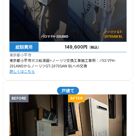
ノーリツ GT-
パロマ FH-201AWD
2070SAW BL
総額費用
149,600円
（税込）
東京都小平市
東京都小平市ガス給湯器>ノーリツ交換工事施工事例：パロマFH-
201AWDからノーリツGT-2070SAW BLへの交換
詳しくはこちら
戸建て
BEFORE
AFTER