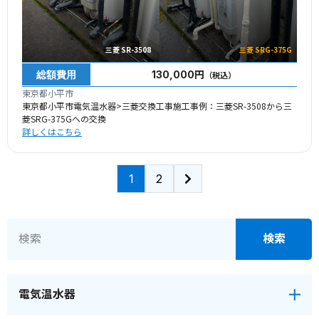
三菱 SR-3508
三菱 SRG-375G
総額費用
130,000円
（税込）
東京都小平市
東京都小平市電気温水器>三菱交換工事施工事例：三菱SR-3508から三
菱SRG-375Gへの交換
詳しくはこちら
1
2
電気温水器