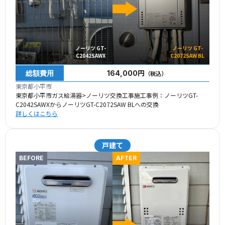
ノーリツ GT-
ノーリツ GT-
C2042SAWX
C2072SAW BL
総額費用
164,000円
（税込）
東京都小平市
東京都小平市ガス給湯器>ノーリツ交換工事施工事例：ノーリツGT-
C2042SAWXからノーリツGT-C2072SAW BLへの交換
詳しくはこちら
戸建て
BEFORE
AFTER