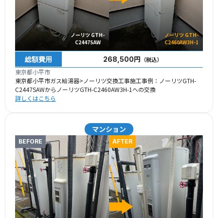
ノーリツ GTH-
ノーリツ GTH-
C2447SAW
C2460AW3H-1
総額費用
268,500円
（税込）
東京都小平市
東京都小平市ガス給湯器>ノーリツ交換工事施工事例：ノーリツGTH-
C2447SAWからノーリツGTH-C2460AW3H-1への交換
詳しくはこちら
マンション
BEFORE
AFTER