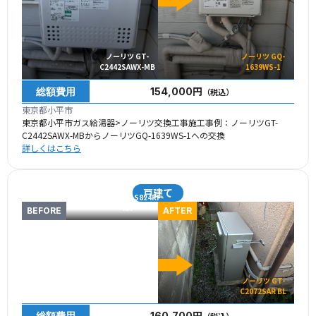
ノーリツ GT-
ノーリツ GQ-
C2442SAWX-MB
1639WS-1
総額費用
154,000円
（税込）
東京都小平市
東京都小平市ガス給湯器>ノーリツ交換工事施工事例：ノーリツGT-
C2442SAWX-MBからノーリツGQ-1639WS-1への交換
詳しくはこちら
戸建て
東京ガス KG-S824RF-
RA
BEFORE
AFTER
ノーリツ GT-
C2072SAR BL
総額費用
160,700円