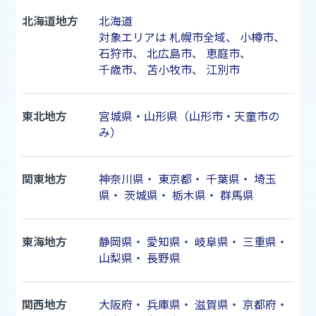
北海道地方
北海道
対象エリアは
札幌市
全域、
小樽市
、
石狩市
、
北広島市
、
恵庭市
、
千歳市
、
苫小牧市
、
江別市
東北地方
宮城県・山形県（山形市・天童市の
み）
関東地方
神奈川県
・
東京都
・
千葉県
・
埼玉
県
・
茨城県
・
栃木県
・
群馬県
東海地方
静岡県
・
愛知県
・
岐阜県
・
三重県
・
山梨県
・
長野県
関西地方
大阪府
・
兵庫県
・
滋賀県
・
京都府
・