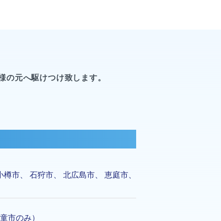
様の元へ駆けつけ致します。
小樽市
、
石狩市
、
北広島市
、
恵庭市
、
童市のみ）