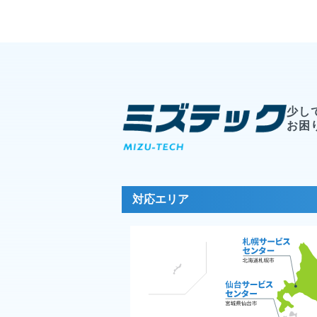
少し
お困
対応エリア