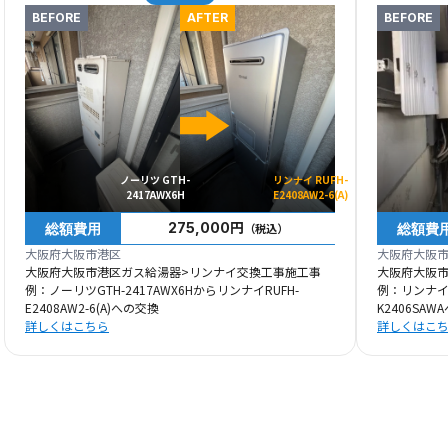
BEFORE
AFTER
BEFORE
ノーリツ GTH-
リンナイ RUFH-
2417AWX6H
E2408AW2-6(A)
総額費用
総額費
275,000円
（税込）
大阪府大阪市港区
大阪府大阪
大阪府大阪市港区ガス給湯器>リンナイ交換工事施工事
大阪府大阪
例：ノーリツGTH-2417AWX6HからリンナイRUFH-
例：リンナイR
E2408AW2-6(A)への交換
K2406SAW
詳しくはこちら
詳しくはこ