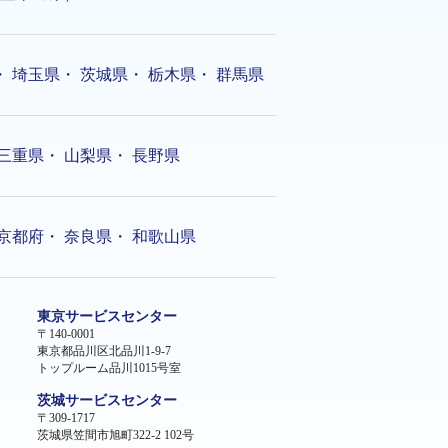
・
埼玉県
・
茨城県
・
栃木県
・
群馬県
三重県
・
山梨県
・
長野県
京都府
・
奈良県
・
和歌山県
東京サービスセンター
〒140-0001
東京都品川区北品川1-9-7
トップルーム品川1015号室
茨城サービスセンター
〒309-1717
茨城県笠間市旭町322-2 102号