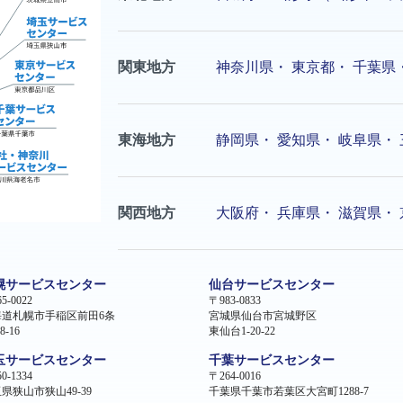
関東地方
神奈川県
・
東京都
・
千葉県
東海地方
静岡県
・
愛知県
・
岐阜県
・
関西地方
大阪府
・
兵庫県
・
滋賀県
・
幌サービスセンター
仙台サービスセンター
5-0022
〒983-0833
海道札幌市手稲区前田6条
宮城県仙台市宮城野区
8-16
東仙台1-20-22
玉サービスセンター
千葉サービスセンター
0-1334
〒264-0016
県狭山市狭山49-39
千葉県千葉市若葉区大宮町1288-7