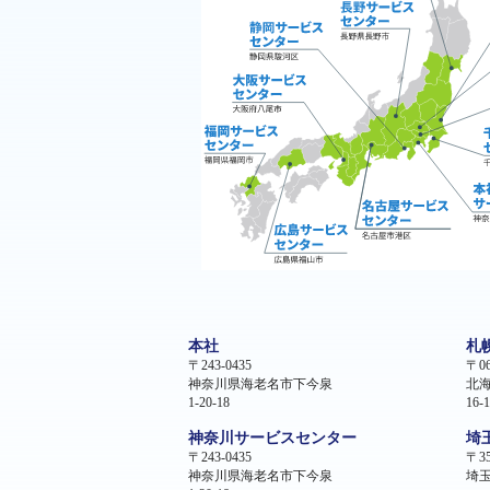
本社
札
〒243-0435
〒06
神奈川県海老名市下今泉
北
1-20-18
16-1
神奈川サービスセンター
埼
〒243-0435
〒35
神奈川県海老名市下今泉
埼玉