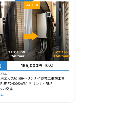
AFTER
リンナイ RUF-
リンナイ RUF-
E2400SAW
K2406SAWA
用
165,000円
（税込）
市港区
市港区ガス給湯器>リンナイ交換工事施工事
UF-E2400SAWからリンナイRUF-
Aへの交換
ちら