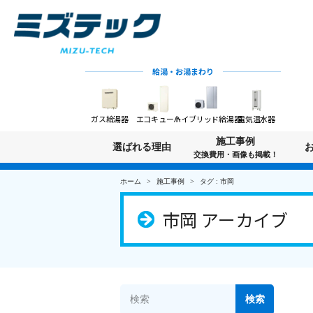
給湯・お湯まわり
ガス給湯器
エコキュート
ハイブリッド給湯器
電気温水器
施工事例
選ばれる理由
交換費用・画像も掲載！
ホーム
施工事例
タグ : 市岡
市岡 アーカイブ