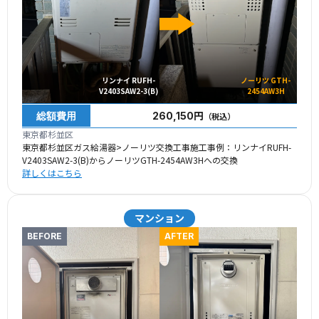
リンナイ RUFH-
ノーリツ GTH-
V2403SAW2-3(B)
2454AW3H
総額費用
260,150円
（税込）
東京都杉並区
東京都杉並区ガス給湯器>ノーリツ交換工事施工事例：リンナイRUFH-
V2403SAW2-3(B)からノーリツGTH-2454AW3Hへの交換
詳しくはこちら
マンション
BEFORE
AFTER