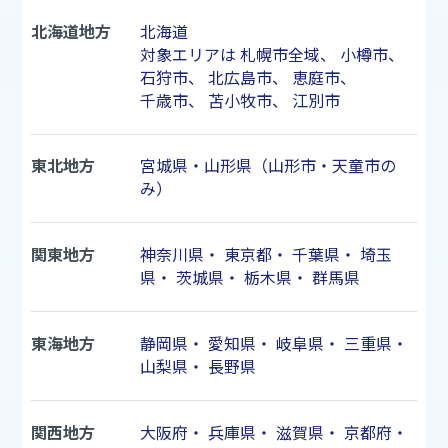
北海道地方
北海道
対象エリアは
札幌市
全域、
小樽市
、
石狩市
、
北広島市
、
恵庭市
、
千歳市
、
苫小牧市
、
江別市
東北地方
宮城県・山形県（山形市・天童市の
み）
関東地方
神奈川県
・
東京都
・
千葉県
・
埼玉
県
・
茨城県
・
栃木県
・
群馬県
東海地方
静岡県
・
愛知県
・
岐阜県
・
三重県
・
山梨県
・
長野県
関西地方
大阪府
・
兵庫県
・
滋賀県
・
京都府
・