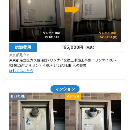
リンナイ RUF-
リンナイ RUF-
V2401SAT
245SAT-L(B)
総額費用
165,000円
（税込）
東京都足立区
東京都足立区ガス給湯器>リンナイ交換工事施工事例：リンナイRUF-
V2401SATからリンナイRUF-245SAT-L(B)への交換
詳しくはこちら
マンション
BEFORE
AFTER