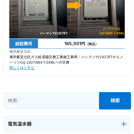
ノーリツ GQ-
ハーマン YV2437RT
2427AWX-T-DXBL
総額費用
165,001円
（税込）
東京都足立区
東京都足立区ガス給湯器交換工事施工事例：ハーマンYV2437RTからノ
ーリツGQ-2427AWX-T-DXBLへの交換
詳しくはこちら
電気温水器