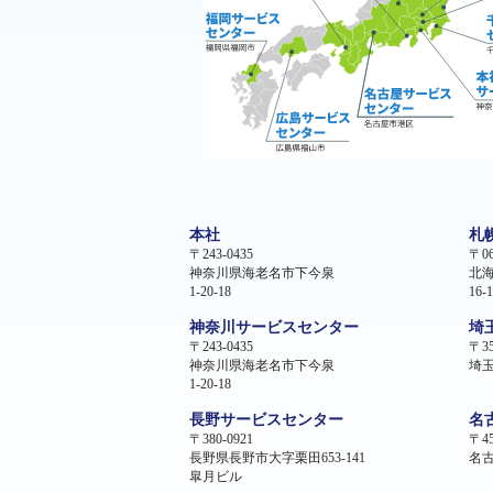
本社
札
〒243-0435
〒06
神奈川県海老名市下今泉
北
1-20-18
16-1
神奈川サービスセンター
埼
〒243-0435
〒35
神奈川県海老名市下今泉
埼玉
1-20-18
長野サービスセンター
名
〒380-0921
〒45
長野県長野市大字栗田653-141
名古
皐月ビル