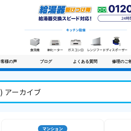
キッチン設備
食洗機
IHヒーター
ガスコンロ
レンジフード
ディスポーザー
お客様の声
ブログ
よくある質問
修理のご
(C) アーカイブ
マンション