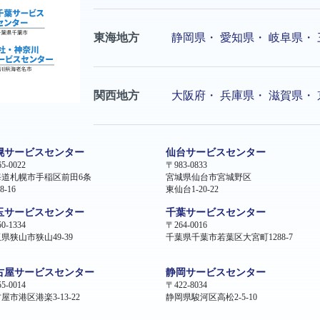
東海地方
静岡県
・
愛知県
・
岐阜県
・
関西地方
大阪府
・
兵庫県
・
滋賀県
・
幌サービスセンター
仙台サービスセンター
5-0022
〒983-0833
海道札幌市手稲区前田6条
宮城県仙台市宮城野区
8-16
東仙台1-20-22
玉サービスセンター
千葉サービスセンター
0-1334
〒264-0016
県狭山市狭山49-39
千葉県千葉市若葉区大宮町1288-7
古屋サービスセンター
静岡サービスセンター
5-0014
〒422-8034
屋市港区港楽3-13-22
静岡県駿河区高松2-5-10