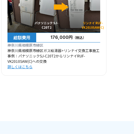
パナソニック SJ-
リンナイ RUF-
C20T2
VK2010SAW(C)
総額費用
176,000円
（税込）
神奈川県相模原市緑区
神奈川県相模原市緑区ガス給湯器>リンナイ交換工事施工
事例：パナソニックSJ-C20T2からリンナイRUF-
VK2010SAW(C)への交換
詳しくはこちら