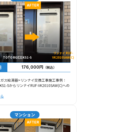
AFTER
リンナイ RUF-
TOTO RGE21KS1-S
VK2010SAW(C)
用
176,000円
（税込）
区
区ガス給湯器>リンナイ交換工事施工事例：
1KS1-SからリンナイRUF-VK2010SAW(C)への
ちら
マンション
AFTER