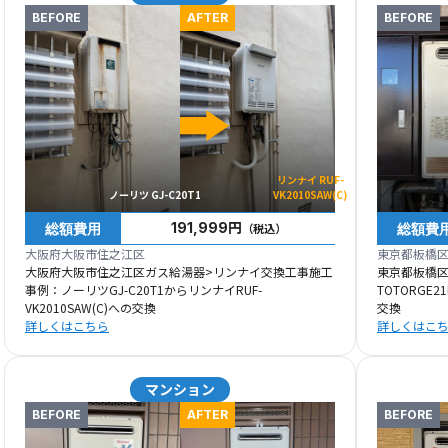
BEFORE
AFTER
BEFORE
リンナイ RUF-
ノーリツ GJ-C20T1
VK2010SAW(C)
総額費用
総額費
191,999円
（税込）
大阪府大阪市住之江区
東京都板橋
大阪府大阪市住之江区ガス給湯器>リンナイ交換工事施工
東京都板橋
事例：ノーリツGJ-C20T1からリンナイRUF-
TOTORGE2
VK2010SAW(C)への交換
交換
詳しくはこちら
詳しくはこ
マンション
BEFORE
AFTER
BEFORE