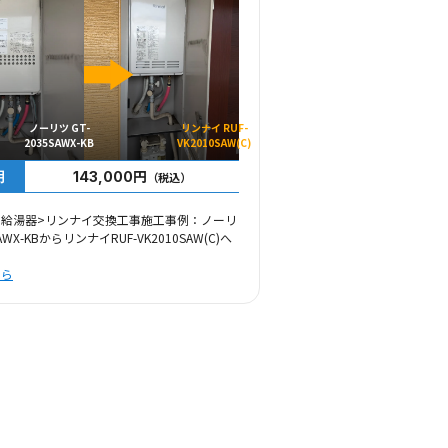
ノーリツ GT-
リンナイ RUF-
2035SAWX-KB
VK2010SAW(C)
用
143,000円
（税込）
ス給湯器>リンナイ交換工事施工事例：ノーリ
SAWX-KBからリンナイRUF-VK2010SAW(C)へ
ちら