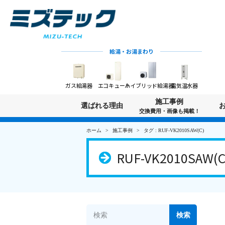
給湯・お湯まわり
ガス給湯器
エコキュート
ハイブリッド給湯器
電気温水器
施工事例
選ばれる理由
交換費用・画像も掲載！
ホーム
施工事例
タグ : RUF-VK2010SAW(C)
RUF-VK2010SAW