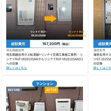
リンナイ RUF-
リンナイ RUF-
VK2010SAW
VK2010SAW(C)
総額費用
総額費
167,200円
（税込）
埼玉県越谷市
海老名市
埼玉県越谷市ガス給湯器>リンナイ交換工事施工事例：リ
海老名市ガ
ンナイRUF-VK2010SAWからリンナイRUF-VK2010SAW(C)
ツGT-2035
への交換
の交換
詳しくはこちら
詳しくはこ
マンション
BEFORE
AFTER