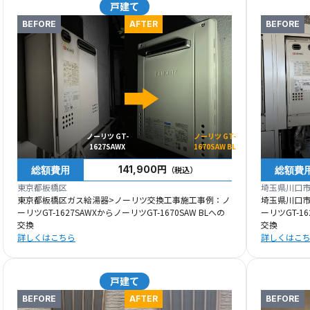
戸建て
BEFORE
AFTER
BEFORE
ノーリツ GT-
ノーリツ GT-
1627SAWX
1670SAW BL
総額費用
総額費
141,900円
（税込）
東京都板橋区
埼玉県川口
東京都板橋区ガス給湯器>ノーリツ交換工事施工事例：ノ
埼玉県川口
ーリツGT-1627SAWXからノーリツGT-1670SAW BLへの
ーリツGT-16
交換
交換
詳しくはこちら
詳しくはこ
戸建て
BEFORE
AFTER
BEFORE