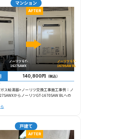
マンション
AFTER
ノーリツ GT-
ノーリツ GT-
1627SAWX
1670SAW BL
用
140,800円
（税込）
市
市ガス給湯器>ノーリツ交換工事施工事例：ノ
27SAWXからノーリツGT-1670SAW BLへの
ちら
戸建て
AFTER