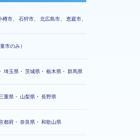
小樽市
、
石狩市
、
北広島市
、
恵庭市
、
童市のみ）
・
埼玉県
・
茨城県
・
栃木県
・
群馬県
三重県
・
山梨県
・
長野県
京都府
・
奈良県
・
和歌山県