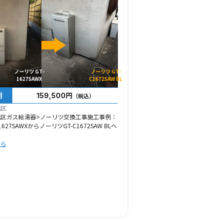
ノーリツ GT-
ノーリツ GT-
1627SAWX
C1672SAW BL
用
159,500円
（税込）
北区
北区ガス給湯器>ノーリツ交換工事施工事例：
627SAWXからノーリツGT-C1672SAW BLへ
ちら