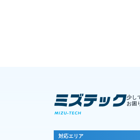
少し
お困
対応エリア