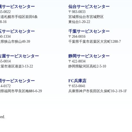
幌サービスセンター
仙台サービスセンター
5-0022
〒983-0833
海道札幌市手稲区前田6条
宮城県仙台市宮城野区
8-16
東仙台1-20-22
玉サービスセンター
千葉サービスセンター
0-1334
〒264-0016
県狭山市狭山49-39
千葉県千葉市若葉区大宮町1288-7
古屋サービスセンター
静岡サービスセンター
5-0014
〒422-8034
屋市港区港楽3-13-22
静岡県駿河区高松2-5-10
岡サービスセンター
FC兵庫店
4-0172
〒653-0041
県福岡市早良区梅林6-6-29
兵庫県神戸市長田区久保町10-2-19-1F
ed.