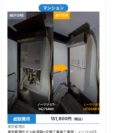
マンション
BEFORE
AFTER
ノーリツ GT-
ノーリツ GT-
1627SAWX
1670SAW BL
総額費用
151,800円
（税込）
東京都港区
東京都港区ガス給湯器>交換工事施工事例：ノーリツGT-