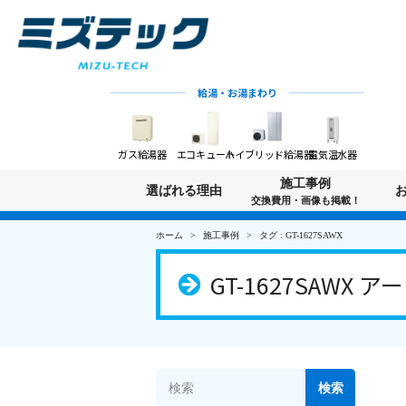
給湯・お湯まわり
ガス給湯器
エコキュート
ハイブリッド給湯器
電気温水器
施工事例
選ばれる理由
交換費用・画像も掲載！
ホーム
施工事例
タグ : GT-1627SAWX
GT-1627SAWX 