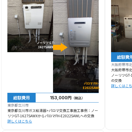
ノーリツ GT-
1627SAWX
総額費
大阪府堺市
大阪府堺市
ノーリツGT-1
の交換
パロマ FH-
詳しくはこ
E2022SAWL
総額費用
153,000円
（税込）
東京都立川市
東京都立川市ガス給湯器>パロマ交換工事施工事例：ノー
リツGT-1627SAWXからパロマFH-E2022SAWLへの交換
詳しくはこちら