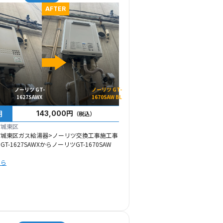
AFTER
ノーリツ GT-
ノーリツ GT-
1627SAWX
1670SAW BL
用
143,000円
（税込）
市城東区
市城東区ガス給湯器>ノーリツ交換工事施工事
T-1627SAWXからノーリツGT-1670SAW
ちら