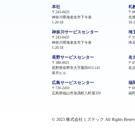
本社
札
〒243-0435
〒06
神奈川県海老名市下今泉
北
1-20-18
16-1
神奈川サービスセンター
埼
〒243-0435
〒35
神奈川県海老名市下今泉
埼玉
1-20-18
長野サービスセンター
名
〒380-0921
〒45
長野県長野市大字栗田653-141
名古
皐月ビル
広島サービスセンター
福
〒720-2410
〒81
広島県福山市加茂町八軒屋329
福岡
© 2023 株式会社ミズテック All Rights Reserv