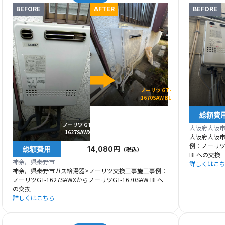
BEFORE
AFTER
BEFORE
ノーリツ GT-
1670SAW BL
総額費
ノーリツ GT-
大阪府大阪
1627SAWX
大阪府大阪
例：ノーリツG
総額費用
14,080円
（税込）
BLへの交換
神奈川県秦野市
詳しくはこ
神奈川県秦野市ガス給湯器>ノーリツ交換工事施工事例：
ノーリツGT-1627SAWXからノーリツGT-1670SAW BLへ
の交換
詳しくはこちら