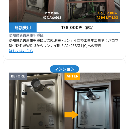
パロマ DH-
リンナイ RUF-
N241AWADL3
A2405SAT-L(C)
総額費用
176,000円
（税込）
愛知県名古屋市千種区
愛知県名古屋市千種区ガス給湯器>リンナイ交換工事施工事例：パロマ
DH-N241AWADL3からリンナイRUF-A2405SAT-L(C)への交換
詳しくはこちら
マンション
BEFORE
AFTER