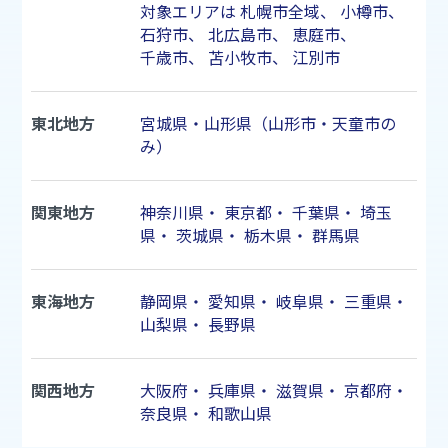
対象エリアは
札幌市
全域、
小樽市
、
石狩市
、
北広島市
、
恵庭市
、
千歳市
、
苫小牧市
、
江別市
東北地方
宮城県・山形県（山形市・天童市の
み）
関東地方
神奈川県
・
東京都
・
千葉県
・
埼玉
県
・
茨城県
・
栃木県
・
群馬県
東海地方
静岡県
・
愛知県
・
岐阜県
・
三重県
・
山梨県
・
長野県
関西地方
大阪府
・
兵庫県
・
滋賀県
・
京都府
・
奈良県
・
和歌山県