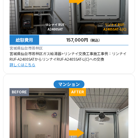
リンナイ RUF-
リンナイ RUF-
A2400SAT
A2405SAT-L(C)
総額費用
157,000円
（税込）
宮城県仙台市若林区
宮城県仙台市若林区ガス給湯器>リンナイ交換工事施工事例：リンナイ
RUF-A2400SATからリンナイRUF-A2405SAT-L(C)への交換
詳しくはこちら
マンション
BEFORE
AFTER