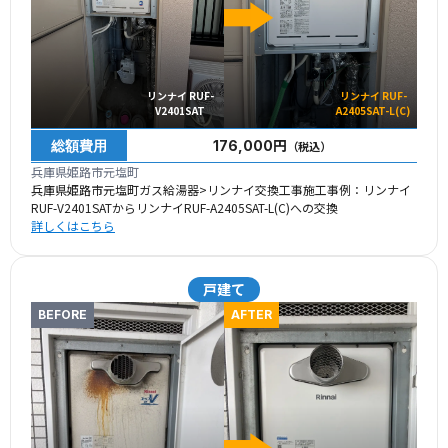
リンナイ RUF-
リンナイ RUF-
V2401SAT
A2405SAT-L(C)
総額費用
176,000円
（税込）
兵庫県姫路市元塩町
兵庫県姫路市元塩町ガス給湯器>リンナイ交換工事施工事例：リンナイ
RUF-V2401SATからリンナイRUF-A2405SAT-L(C)への交換
詳しくはこちら
戸建て
BEFORE
AFTER