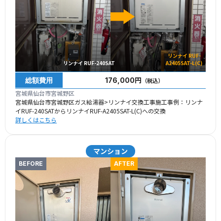
リンナイ RUF-
リンナイ RUF-240SAT
A2405SAT-L(C)
総額費用
176,000円
（税込）
宮城県仙台市宮城野区
宮城県仙台市宮城野区ガス給湯器>リンナイ交換工事施工事例：リンナ
イRUF-240SATからリンナイRUF-A2405SAT-L(C)への交換
詳しくはこちら
マンション
BEFORE
AFTER