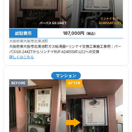
リンナイ RUF-
パーパス GX-244ZT
A2405SAT-L(C)
総額費用
187,000円
（税込）
大阪府東大阪市北鴻池町
大阪府東大阪市北鴻池町ガス給湯器>リンナイ交換工事施工事例：パー
パスGX-244ZTからリンナイRUF-A2405SAT-L(C)への交換
詳しくはこちら
マンション
BEFORE
AFTER