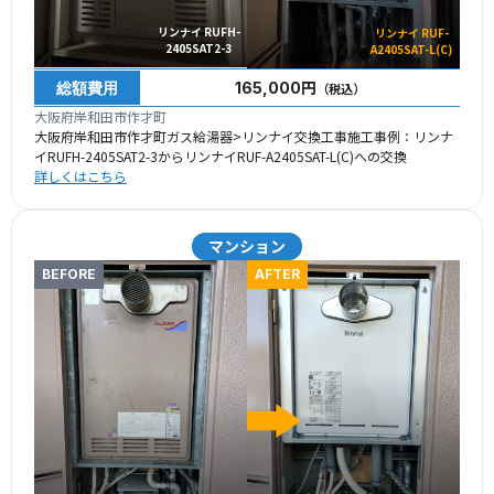
リンナイ RUFH-
リンナイ RUF-
2405SAT2-3
A2405SAT-L(C)
総額費用
165,000円
（税込）
大阪府岸和田市作才町
大阪府岸和田市作才町ガス給湯器>リンナイ交換工事施工事例：リンナ
イRUFH-2405SAT2-3からリンナイRUF-A2405SAT-L(C)への交換
詳しくはこちら
マンション
BEFORE
AFTER