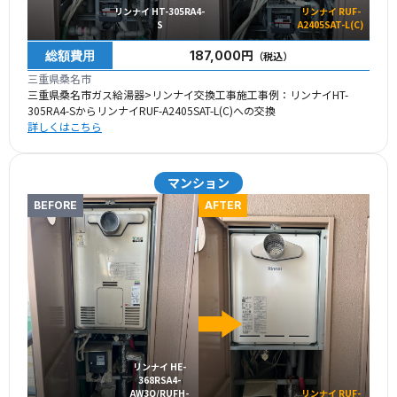
リンナイ HT-305RA4-
リンナイ RUF-
S
A2405SAT-L(C)
総額費用
187,000円
（税込）
三重県桑名市
三重県桑名市ガス給湯器>リンナイ交換工事施工事例：リンナイHT-
305RA4-SからリンナイRUF-A2405SAT-L(C)への交換
詳しくはこちら
マンション
BEFORE
AFTER
リンナイ HE-
368RSA4-
AW3Q/RUFH-
リンナイ RUF-