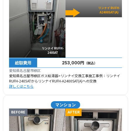
リンナイ RUFH-
A2400SAT(A)
リンナイ RUFH-
2405AT
総額費用
253,000円
（税込）
愛知県名古屋市緑区
愛知県名古屋市緑区ガス給湯器>リンナイ交換工事施工事例：リンナイ
RUFH-2405ATからリンナイRUFH-A2400SAT(A)への交換
詳しくはこちら
マンション
BEFORE
AFTER