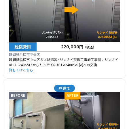
リンナイ RUFH-
リンナイ RUFH-
2405ATX
A2400SAT(A)
総額費用
220,000円
（税込）
静岡県浜松市中央区
静岡県浜松市中央区ガス給湯器>リンナイ交換工事施工事例：リンナイ
RUFH-2405ATXからリンナイRUFH-A2400SAT(A)への交換
詳しくはこちら
戸建て
BEFORE
AFTER
リンナイ RUFH-
A2400SAT(A)