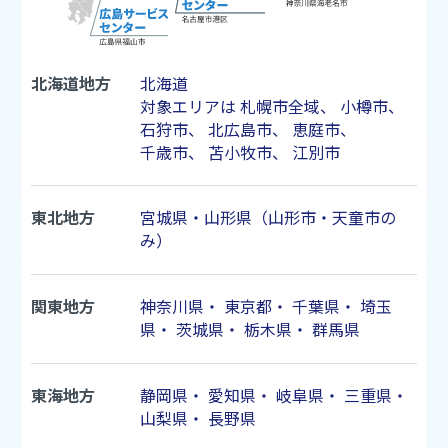
北海道地方
北海道
対象エリアは
札幌市
全域、
小樽市
、
石狩市
、
北広島市
、
恵庭市
、
千歳市
、
苫小牧市
、
江別市
東北地方
宮城県・山形県（山形市・天童市の
み）
関東地方
神奈川県
・
東京都
・
千葉県
・
埼玉
県
・
茨城県
・
栃木県
・
群馬県
東海地方
静岡県
・
愛知県
・
岐阜県
・
三重県
・
山梨県
・
長野県