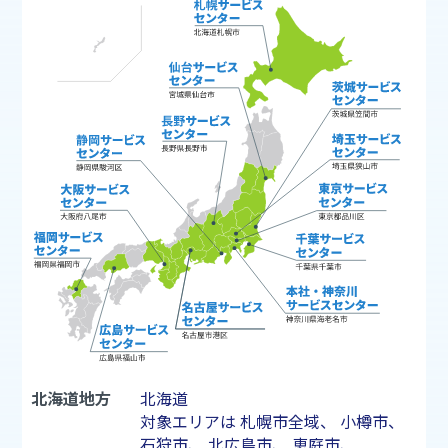
北海道地方
北海道
対象エリアは
札幌市
全域、
小樽市
、
石狩市
、
北広島市
、
恵庭市
、