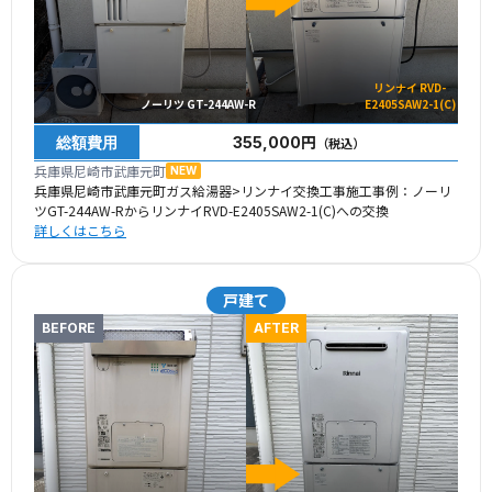
リンナイ RVD-
ノーリツ GT-244AW-R
E2405SAW2-1(C)
総額費用
355,000円
（税込）
兵庫県尼崎市武庫元町
NEW
兵庫県尼崎市武庫元町ガス給湯器>リンナイ交換工事施工事例：ノーリ
ツGT-244AW-RからリンナイRVD-E2405SAW2-1(C)への交換
詳しくはこちら
戸建て
BEFORE
AFTER