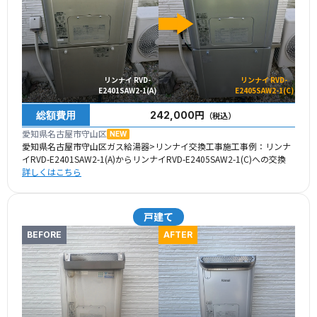
リンナイ RVD-
リンナイ RVD-
E2401SAW2-1(A)
E2405SAW2-1(C)
総額費用
242,000円
（税込）
愛知県名古屋市守山区
NEW
愛知県名古屋市守山区ガス給湯器>リンナイ交換工事施工事例：リンナ
イRVD-E2401SAW2-1(A)からリンナイRVD-E2405SAW2-1(C)への交換
詳しくはこちら
戸建て
BEFORE
AFTER