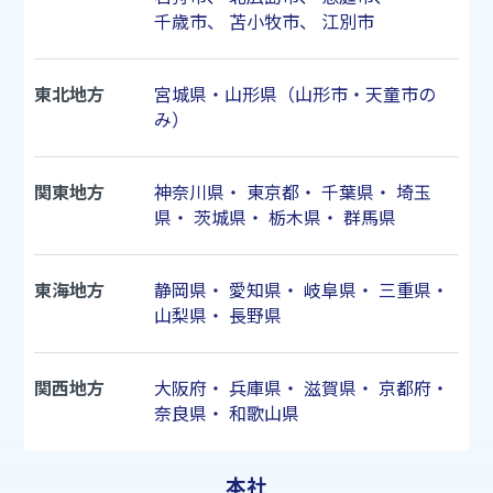
千歳市
、
苫小牧市
、
江別市
東北地方
宮城県・山形県（山形市・天童市の
み）
関東地方
神奈川県
・
東京都
・
千葉県
・
埼玉
県
・
茨城県
・
栃木県
・
群馬県
東海地方
静岡県
・
愛知県
・
岐阜県
・
三重県
・
山梨県
・
長野県
関西地方
大阪府
・
兵庫県
・
滋賀県
・
京都府
・
奈良県
・
和歌山県
本社