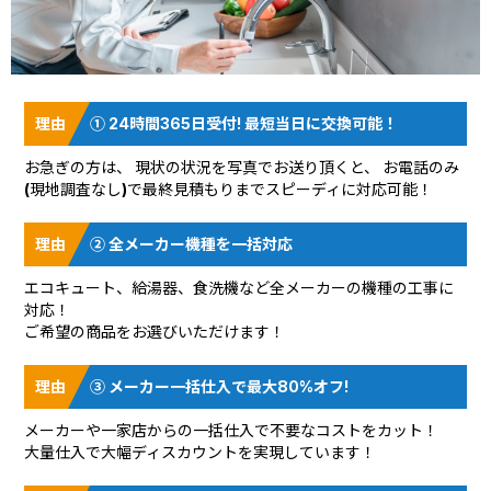
① 24時間365日受付! 最短当日に交換可能！
お急ぎの方は、 現状の状況を
写真でお送り頂く
と、 お電話のみ
(現地調査なし)で最終見積もりまでスピーディに対応可能！
② 全メーカー機種を一括対応
エコキュート、給湯器、食洗機など全メーカーの機種の工事に
対応！
ご希望の商品をお選びいただけます！
③ メーカー一括仕入で最大80%オフ!
メーカーや一家店からの一括仕入で不要なコストをカット！
大量仕入で大幅ディスカウントを実現しています！