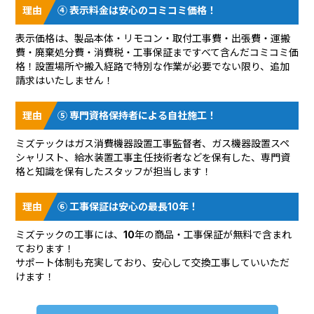
④ 表示料金は安心のコミコミ価格！
表示価格は、製品本体・リモコン・取付工事費・出張費・運搬
費・廃棄処分費・消費税・工事保証まですべて含んだコミコミ価
格！設置場所や搬入経路で特別な作業が必要でない限り、追加
請求はいたしません！
⑤ 専門資格保持者による自社施工！
ミズテックはガス消費機器設置工事監督者、ガス機器設置スペ
シャリスト、給水装置工事主任技術者などを保有した、専門資
格と知識を保有したスタッフが担当します！
⑥ 工事保証は安心の最長10年！
ミズテックの工事には、10年の商品・工事保証が無料で含まれ
ております！
サポート体制も充実しており、安心して交換工事していいただ
けます！