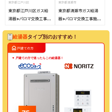
東京都江戸川区
東京都清瀬市
東京都江戸川区ガス給
東京都清瀬市ガス給湯
湯器>パロマ交換工事施
器>パロマ交換工事施工
工事例：ノーリツGT-
事例：ノーリツGT-
2050AWXからパロマ
C2042SAWXからパロ
給湯器
タイプ別のおすすめ！
FH-E2022SAWLへの
マFH-E2022SAWL
home
戸建ての方
交換
13Aへの交換
▼ 戸建ての方で迷ったらこの給湯器！