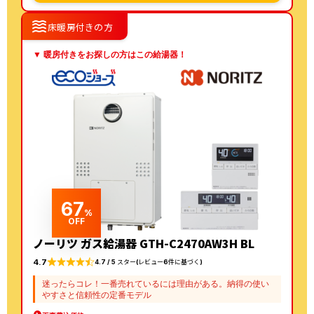
waves
床暖房付きの方
▼ 暖房付きをお探しの方はこの給湯器！
67
%
OFF
ノーリツ ガス給湯器 GTH-C2470AW3H BL
4.7
4.7 / 5 スター(レビュー6件に基づく)
迷ったらコレ！一番売れているには理由がある。納得の使い
やすさと信頼性の定番モデル