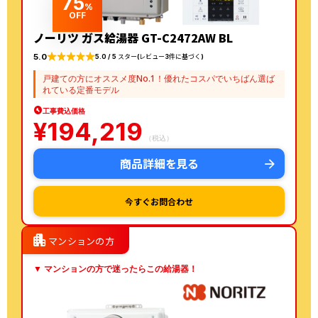
75
%
OFF
ノーリツ ガス給湯器 GT-C2472AW BL
5.0
5.0 / 5 スター(レビュー3件に基づく)
戸建ての方にオススメ度No.1！優れたコスパでいちばん選ば
れている定番モデル
工事費込価格
¥
194,219
（税込）
商品詳細を見る
今すぐお問合わせ
apartment
マンションの方
▼ マンションの方で迷ったらこの給湯器！