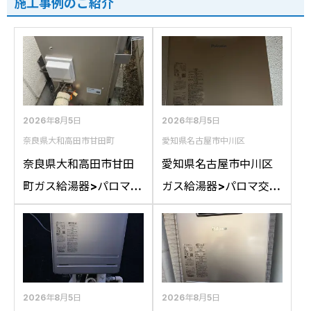
施工事例のご紹介
2026年8月5日
2026年8月5日
奈良県大和高田市甘田町
愛知県名古屋市中川区
奈良県大和高田市甘田
愛知県名古屋市中川区
町ガス給湯器>パロマ交
ガス給湯器>パロマ交換
換工事施工事例：リン
工事施工事例：ハウス
ナイRFS-A2400SAか
テックWZ161FEPから
らパロマFH-
パロマFH-2023SAW-1
E2422SARLへの交換
への交換
2026年8月5日
2026年8月5日