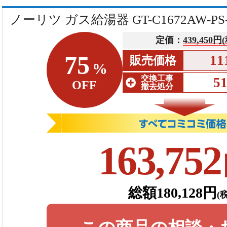
ノーリツ ガス給湯器 GT-C1672AW-P
定価：
439,450円
75
11
販売価格
%
交換工事
5
OFF
撤去処分
163,752
総額180,128円
(