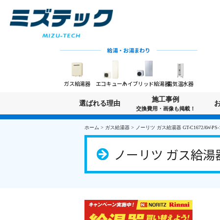
給湯・お湯まわり
ガス給湯器
エコキュート
ハイブリッド給湯器
電気温水器
施工事例
選ばれる理由
交換費用・画像も掲載！
ホーム
>
ガス給湯器
>
ノーリツ ガス給湯器 GT-C1672AW-PS-1
ノーリツ ガス給湯器 GT