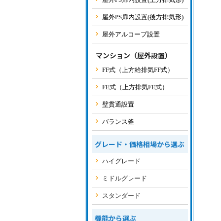
屋外PS扉内設置(後方排気形)
屋外アルコープ設置
マンション（屋外設置）
FF式（上方給排気FF式）
FE式（上方排気FE式）
壁貫通設置
バランス釜
グレード・価格相場から選ぶ
ハイグレード
ミドルグレード
スタンダード
機能から選ぶ