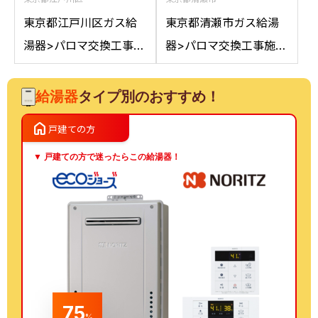
東京都江戸川区ガス給
東京都清瀬市ガス給湯
湯器>パロマ交換工事施
器>パロマ交換工事施工
工事例：ノーリツGT-
事例：ノーリツGT-
2050AWXからパロマ
C2042SAWXからパロ
給湯器
タイプ別のおすすめ！
FH-E2022SAWLへの交
マFH-E2022SAWL 13A
home
戸建ての方
換
への交換
▼ 戸建ての方で迷ったらこの給湯器！
75
%