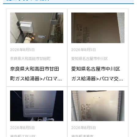
2026年8月5日
2026年8月5日
奈良県大和高田市甘田町
愛知県名古屋市中川区
奈良県大和高田市甘田
愛知県名古屋市中川区
町ガス給湯器>パロマ交
ガス給湯器>パロマ交換
換工事施工事例：リン
工事施工事例：ハウス
ナイRFS-A2400SAか
テックWZ161FEPから
らパロマFH-
パロマFH-2023SAW-1
E2422SARLへの交換
への交換
2026年8月5日
2026年8月5日
東京都江戸川区
東京都清瀬市