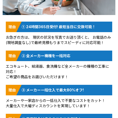
① 24時間365日受付! 最短当日に交換可能！
お急ぎの方は、 現状の状況を
写真でお送り頂く
と、 お電話のみ
(現地調査なし)で最終見積もりまでスピーディに対応可能！
② 全メーカー機種を一括対応
エコキュート、給湯器、食洗機など全メーカーの機種の工事に
対応！
ご希望の商品をお選びいただけます！
③ メーカー一括仕入で最大80%オフ!
メーカーや一家店からの一括仕入で不要なコストをカット！
大量仕入で大幅ディスカウントを実現しています！