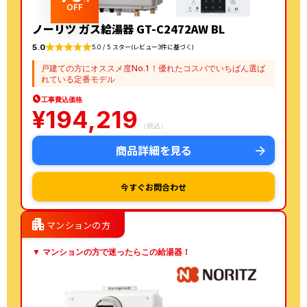
OFF
ノーリツ ガス給湯器 GT-C2472AW BL
5.0
5.0 / 5 スター(レビュー3件に基づく)
戸建ての方にオススメ度No.1！優れたコスパでいちばん選ば
れている定番モデル
工事費込価格
¥
194,219
（税込）
商品詳細を見る
今すぐお問合わせ
apartment
マンションの方
▼ マンションの方で迷ったらこの給湯器！