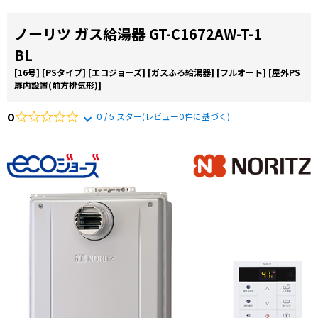
ノーリツ ガス給湯器 GT-C1672AW-T-1
BL
[16号]
[PSタイプ]
[エコジョーズ]
[ガスふろ給湯器]
[フルオート]
[屋外PS
扉内設置(前方排気形)]
0
0 / 5 スター(レビュー0件に基づく)