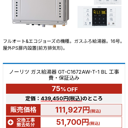
フルオート&エコジョーズの機種。ガスふろ給湯器。16号。
屋外PS扉内設置(前方排気形)。
ノーリツ ガス給湯器 GT-C1672AW-T-1 BL 工事
費・保証込み
75
%
OFF
定価：
439,450円(税込)
のところ
111,927円
販売価格
(税込)
交換工事
51,700円
(税込)
撤去処分