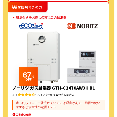
waves
床暖房付きの方
▼ 暖房付きをお探しの方はこの給湯器！
67
%
OFF
ノーリツ ガス給湯器 GTH-C2470AW3H BL
4.7
4.7 / 5 スター(レビュー6件に基づく)
迷ったらコレ！一番売れているには理由がある。納得の使い
やすさと信頼性の定番モデル
工事費込価格