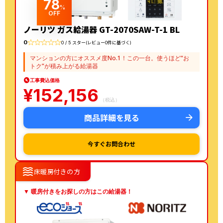
78
%
OFF
ノーリツ ガス給湯器 GT-2070SAW-T-1 BL
0
0 / 5 スター(レビュー0件に基づく)
マンションの方にオススメ度No.1！この一台。使うほど“お
トク”が積み上がる給湯器
工事費込価格
¥
152,156
（税込）
商品詳細を見る
今すぐお問合わせ
waves
床暖房付きの方
▼ 暖房付きをお探しの方はこの給湯器！