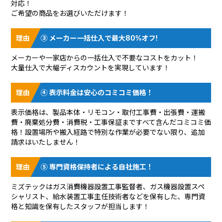
対応！
ご希望の商品をお選びいただけます！
③ メーカー一括仕入で最大80%オフ!
メーカーや一家店からの一括仕入で不要なコストをカット！
大量仕入で大幅ディスカウントを実現しています！
④ 表示料金は安心のコミコミ価格！
表示価格は、製品本体・リモコン・取付工事費・出張費・運搬
費・廃棄処分費・消費税・工事保証まですべて含んだコミコミ価
格！設置場所や搬入経路で特別な作業が必要でない限り、追加
請求はいたしません！
⑤ 専門資格保持者による自社施工！
ミズテックはガス消費機器設置工事監督者、ガス機器設置スペ
シャリスト、給水装置工事主任技術者などを保有した、専門資
格と知識を保有したスタッフが担当します！