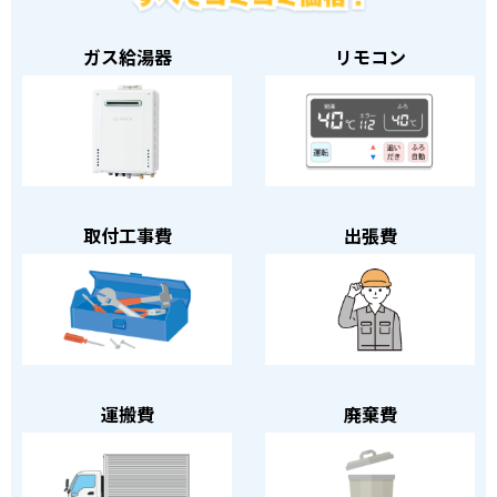
ガス給湯器
リモコン
取付工事費
出張費
運搬費
廃棄費