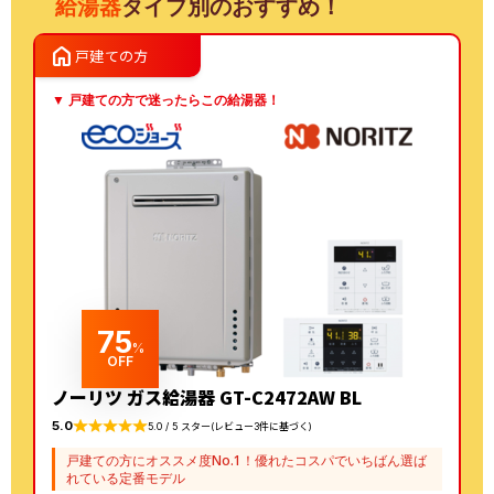
給湯器
タイプ別のおすすめ！
FH-E2022SAWLへの交
マFH-E2022SAWL 13A
home
戸建ての方
換
への交換
▼ 戸建ての方で迷ったらこの給湯器！
75
%
OFF
ノーリツ ガス給湯器 GT-C2472AW BL
5.0
5.0 / 5 スター(レビュー3件に基づく)
戸建ての方にオススメ度No.1！優れたコスパでいちばん選ば
れている定番モデル