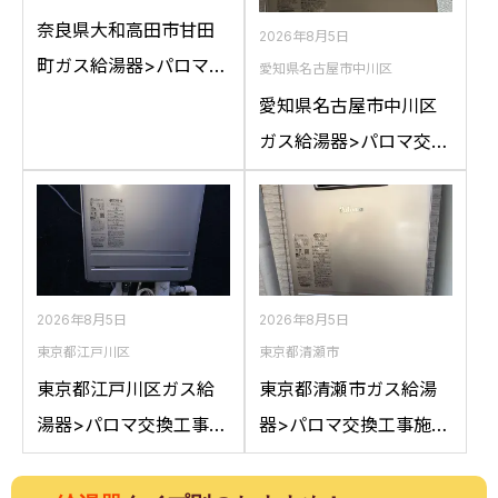
奈良県大和高田市甘田
2026年8月5日
町ガス給湯器>パロマ交
愛知県名古屋市中川区
換工事施工事例：リン
愛知県名古屋市中川区
ナイRFS-A2400SAか
ガス給湯器>パロマ交換
らパロマFH-
工事施工事例：ハウス
E2422SARLへの交換
テックWZ161FEPから
パロマFH-2023SAW-1
への交換
2026年8月5日
2026年8月5日
東京都江戸川区
東京都清瀬市
東京都江戸川区ガス給
東京都清瀬市ガス給湯
湯器>パロマ交換工事施
器>パロマ交換工事施工
工事例：ノーリツGT-
事例：ノーリツGT-
2050AWXからパロマ
C2042SAWXからパロ