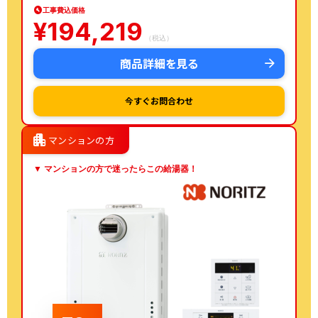
工事費込価格
¥
194,219
（税込）
商品詳細を見る
今すぐお問合わせ
apartment
マンションの方
▼ マンションの方で迷ったらこの給湯器！