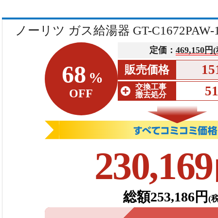
ノーリツ ガス給湯器 GT-C1672PAW
定価：
469,150円
68
15
販売価格
%
交換工事
5
OFF
撤去処分
230,169
総額253,186円
(