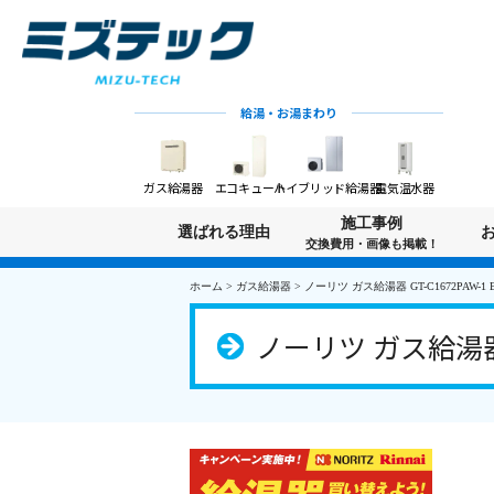
給湯・お湯まわり
ガス給湯器
エコキュート
ハイブリッド給湯器
電気温水器
施工事例
選ばれる理由
交換費用・画像も掲載！
ホーム
>
ガス給湯器
>
ノーリツ ガス給湯器 GT-C1672PAW-1 
ノーリツ ガス給湯器 G