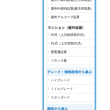
屋外PS扉内設置(後方排気形)
屋外アルコープ設置
マンション（屋外設置）
FF式（上方給排気FF式）
FE式（上方排気FE式）
壁貫通設置
バランス釜
グレード・価格相場から選ぶ
ハイグレード
ミドルグレード
スタンダード
機能から選ぶ