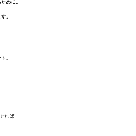
るために。
ます。
ート。
。
。
わせれば、