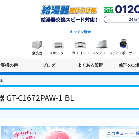
キッチン設備
食洗機
IHヒーター
ガスコンロ
レンジフード
ディスポーザー
お客様の声
ブログ
よくある質問
修理のご
BL
T-C1672PAW-1 BL