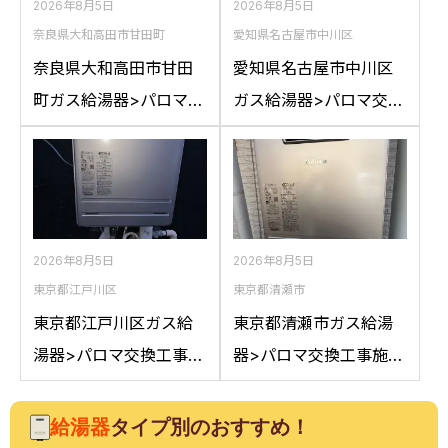
2026年8月5日
2026年8月5日
奈良県大和高田市甘田町
愛知県名古屋市中川区
奈良県大和高田市甘田
愛知県名古屋市中川区
町ガス給湯器>パロマ交
ガス給湯器>パロマ交換
換工事施工事例：リン
工事施工事例：ハウス
ナイRFS-A2400SAか
テックWZ161FEPから
らパロマFH-
パロマFH-2023SAW-1
E2422SARLへの交換
への交換
2026年8月5日
2026年8月5日
東京都江戸川区
東京都清瀬市
東京都江戸川区ガス給
東京都清瀬市ガス給湯
湯器>パロマ交換工事施
器>パロマ交換工事施工
工事例：ノーリツGT-
事例：ノーリツGT-
2050AWXからパロマ
C2042SAWXからパロ
給湯器
タイプ別のおすすめ！