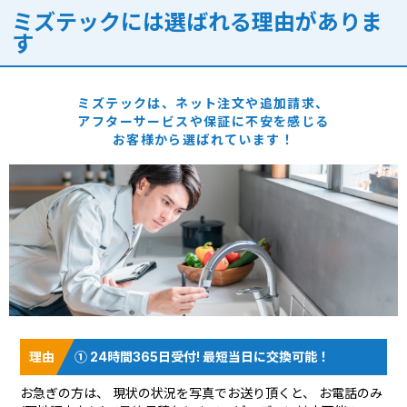
ミズテックには選ばれる理由がありま
す
ミズテックは、ネット注文や追加請求、
アフターサービスや保証に
不安を感じる
お客様から選ばれています！
① 24時間365日受付! 最短当日に交換可能！
お急ぎの方は、 現状の状況を
写真でお送り頂く
と、 お電話のみ