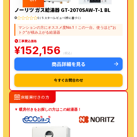
ノーリツ ガス給湯器 GT-2070SAW-T-1 BL
0
0 / 5 スター(レビュー0件に基づく)
マンションの方にオススメ度No.1！この一台。使うほど“お
トク”が積み上がる給湯器
工事費込価格
¥
152,156
（税込）
商品詳細を見る
今すぐお問合わせ
waves
床暖房付きの方
▼ 暖房付きをお探しの方はこの給湯器！