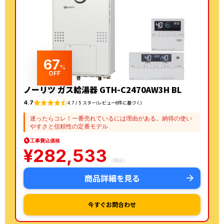
67
%
OFF
ノーリツ ガス給湯器 GTH-C2470AW3H BL
4.7
4.7 / 5 スター(レビュー6件に基づく)
迷ったらコレ！一番売れているには理由がある。納得の使い
やすさと信頼性の定番モデル
工事費込価格
¥
282,533
（税込）
商品詳細を見る
今すぐお問合わせ