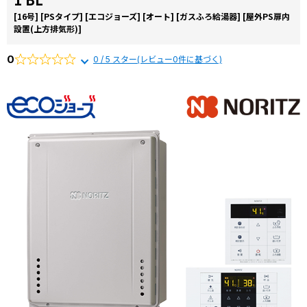
[16号]
[PSタイプ]
[エコジョーズ]
[オート]
[ガスふろ給湯器]
[屋外PS扉内
設置(上方排気形)]
0
0 / 5 スター(レビュー0件に基づく)