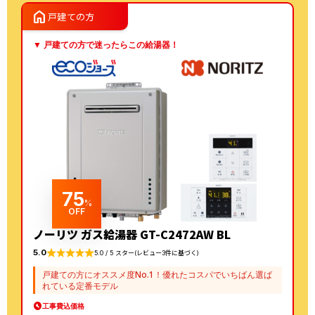
FH-E2022SAWLへの交
マFH-E2022SAWL 13A
home
戸建ての方
換
への交換
▼ 戸建ての方で迷ったらこの給湯器！
75
%
OFF
ノーリツ ガス給湯器 GT-C2472AW BL
5.0
5.0 / 5 スター(レビュー3件に基づく)
戸建ての方にオススメ度No.1！優れたコスパでいちばん選ば
れている定番モデル
工事費込価格