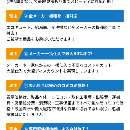
(現地調査なし)で最終見積もりまでスピーディに対応可能！
② 全メーカー機種を一括対応
エコキュート、給湯器、食洗機など全メーカーの機種の工事に
対応！
ご希望の商品をお選びいただけます！
③ メーカー一括仕入で最大80%オフ!
メーカーや一家店からの一括仕入で不要なコストをカット！
大量仕入で大幅ディスカウントを実現しています！
④ 表示料金は安心のコミコミ価格！
表示価格は、製品本体・リモコン・取付工事費・出張費・運搬
費・廃棄処分費・消費税・工事保証まですべて含んだコミコミ価
格！設置場所や搬入経路で特別な作業が必要でない限り、追加
請求はいたしません！
⑤ 専門資格保持者による自社施工！