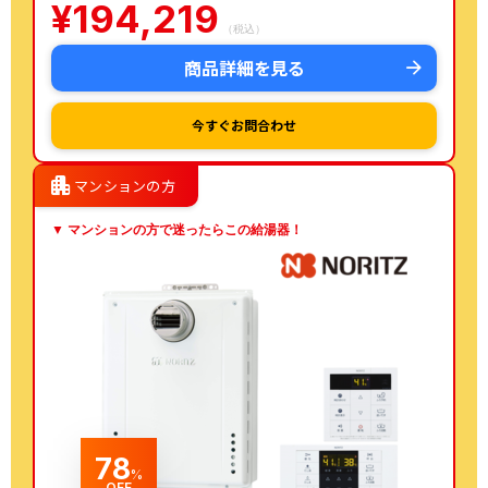
¥
194,219
（税込）
商品詳細を見る
今すぐお問合わせ
apartment
マンションの方
▼ マンションの方で迷ったらこの給湯器！
78
%
OFF