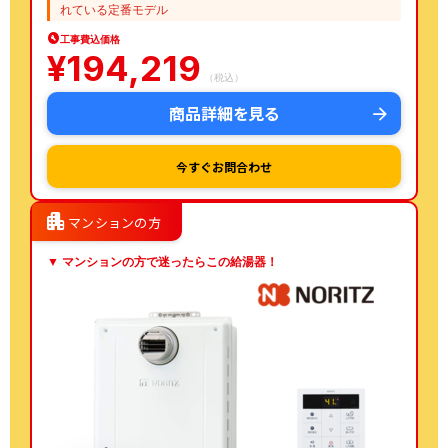
れている定番モデル
工事費込価格
¥
194,219
（税込）
商品詳細を見る
今すぐお問合わせ
apartment
マンションの方
▼ マンションの方で迷ったらこの給湯器！