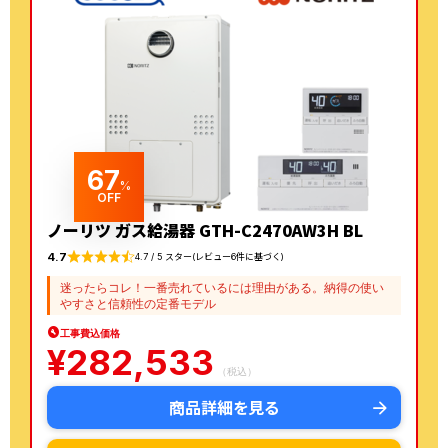
67
%
OFF
ノーリツ ガス給湯器 GTH-C2470AW3H BL
4.7
4.7 / 5 スター(レビュー6件に基づく)
迷ったらコレ！一番売れているには理由がある。納得の使い
やすさと信頼性の定番モデル
工事費込価格
¥
282,533
（税込）
商品詳細を見る