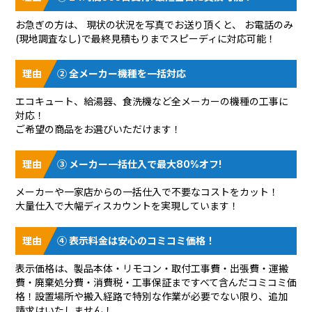
お急ぎの方は、 現状の状況を
写真でお送り頂く
と、 お電話のみ
(現地調査なし)で最終見積もりまでスピーディに対応可能！
② 全メーカー機種を一括対応
エコキュート、給湯器、食洗機など全メーカーの機種の工事に
対応！
ご希望の商品をお選びいただけます！
③ メーカー一括仕入で最大80%オフ!
メーカーや一家店からの一括仕入で不要なコストをカット！
大量仕入で大幅ディスカウントを実現しています！
④ 表示料金は安心のコミコミ価格！
表示価格は、製品本体・リモコン・取付工事費・出張費・運搬
費・廃棄処分費・消費税・工事保証まですべて含んだコミコミ価
格！設置場所や搬入経路で特別な作業が必要でない限り、追加
請求はいたしません！