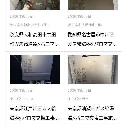
2026年8月5日
2026年8月5日
奈良県大和高田市甘田町
愛知県名古屋市中川区
奈良県大和高田市甘田
愛知県名古屋市中川区
町ガス給湯器>パロマ交
ガス給湯器>パロマ交換
換工事施工事例：リン
工事施工事例：ハウス
ナイRFS-A2400SAか
テックWZ161FEPから
らパロマFH-
パロマFH-2023SAW-1
E2422SARLへの交換
への交換
2026年8月5日
2026年8月5日
東京都江戸川区
東京都清瀬市
東京都江戸川区ガス給
東京都清瀬市ガス給湯
湯器>パロマ交換工事施
器>パロマ交換工事施工
工事例：ノーリツGT-
事例：ノーリツGT-