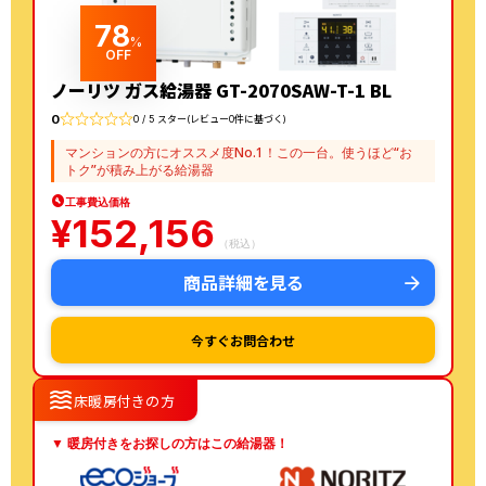
78
%
OFF
ノーリツ ガス給湯器 GT-2070SAW-T-1 BL
0
0 / 5 スター(レビュー0件に基づく)
マンションの方にオススメ度No.1！この一台。使うほど“お
トク”が積み上がる給湯器
工事費込価格
¥
152,156
（税込）
商品詳細を見る
今すぐお問合わせ
waves
床暖房付きの方
▼ 暖房付きをお探しの方はこの給湯器！