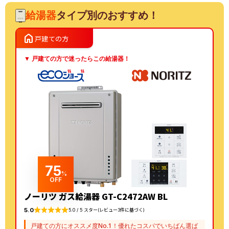
2050AWXからパロマ
C2042SAWXからパロ
給湯器
タイプ別のおすすめ！
FH-E2022SAWLへの交
マFH-E2022SAWL 13A
home
戸建ての方
換
への交換
▼ 戸建ての方で迷ったらこの給湯器！
75
%
OFF
ノーリツ ガス給湯器 GT-C2472AW BL
5.0
5.0 / 5 スター(レビュー3件に基づく)
戸建ての方にオススメ度No.1！優れたコスパでいちばん選ば