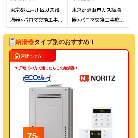
東京都江戸川区ガス給
東京都清瀬市ガス給湯
湯器>パロマ交換工事施
器>パロマ交換工事施工
工事例：ノーリツGT-
事例：ノーリツGT-
2050AWXからパロマ
C2042SAWXからパロ
給湯器
タイプ別のおすすめ！
FH-E2022SAWLへの交
マFH-E2022SAWL 13A
home
戸建ての方
換
への交換
▼ 戸建ての方で迷ったらこの給湯器！
75
%