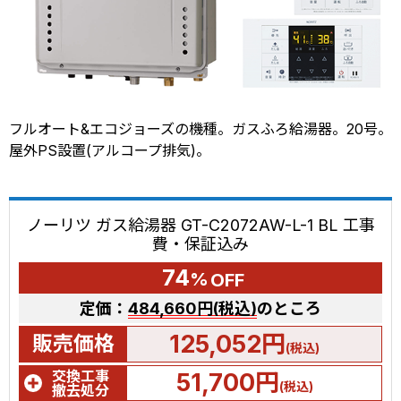
フルオート&エコジョーズの機種。ガスふろ給湯器。20号。
屋外PS設置(アルコープ排気)。
ノーリツ ガス給湯器 GT-C2072AW-L-1 BL 工事
費・保証込み
74
%
OFF
定価：
484,660円(税込)
のところ
125,052円
販売価格
(税込)
交換工事
51,700円
(税込)
撤去処分