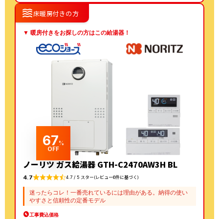
waves
床暖房付きの方
▼ 暖房付きをお探しの方はこの給湯器！
67
%
OFF
ノーリツ ガス給湯器 GTH-C2470AW3H BL
4.7
4.7 / 5 スター(レビュー6件に基づく)
迷ったらコレ！一番売れているには理由がある。納得の使い
やすさと信頼性の定番モデル
工事費込価格