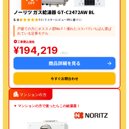
OFF
ノーリツ ガス給湯器 GT-C2472AW BL
5.0
5.0 / 5 スター(レビュー3件に基づく)
戸建ての方にオススメ度No.1！優れたコスパでいちばん選ば
れている定番モデル
工事費込価格
¥
194,219
（税込）
商品詳細を見る
今すぐお問合わせ
apartment
マンションの方
▼ マンションの方で迷ったらこの給湯器！