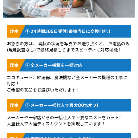
① 24時間365日受付! 最短当日に交換可能！
お急ぎの方は、 現状の状況を
写真でお送り頂く
と、 お電話のみ
(現地調査なし)で最終見積もりまでスピーディに対応可能！
② 全メーカー機種を一括対応
エコキュート、給湯器、食洗機など全メーカーの機種の工事に
対応！
ご希望の商品をお選びいただけます！
③ メーカー一括仕入で最大80%オフ!
メーカーや一家店からの一括仕入で不要なコストをカット！
大量仕入で大幅ディスカウントを実現しています！