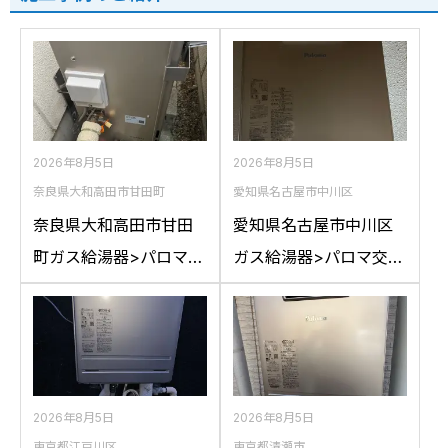
2026年8月5日
2026年8月5日
奈良県大和高田市甘田町
愛知県名古屋市中川区
奈良県大和高田市甘田
愛知県名古屋市中川区
町ガス給湯器>パロマ交
ガス給湯器>パロマ交換
換工事施工事例：リン
工事施工事例：ハウス
ナイRFS-A2400SAか
テックWZ161FEPから
らパロマFH-
パロマFH-2023SAW-1
E2422SARLへの交換
への交換
2026年8月5日
2026年8月5日
東京都江戸川区
東京都清瀬市