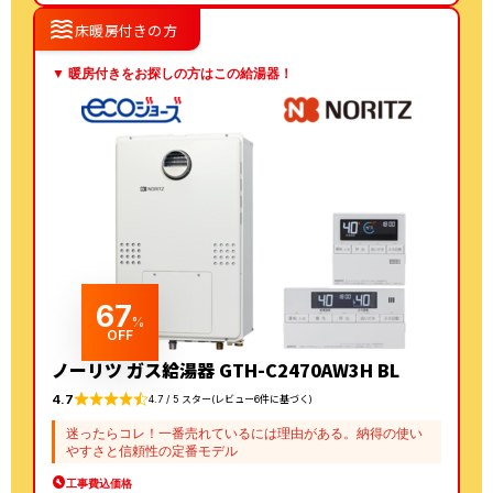
waves
床暖房付きの方
▼ 暖房付きをお探しの方はこの給湯器！
67
%
OFF
ノーリツ ガス給湯器 GTH-C2470AW3H BL
4.7
4.7 / 5 スター(レビュー6件に基づく)
迷ったらコレ！一番売れているには理由がある。納得の使い
やすさと信頼性の定番モデル
工事費込価格