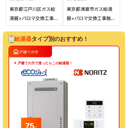
東京都江戸川区ガス給
東京都清瀬市ガス給湯
湯器>パロマ交換工事施
器>パロマ交換工事施工
工事例：ノーリツGT-
事例：ノーリツGT-
2050AWXからパロマ
C2042SAWXからパロ
給湯器
タイプ別のおすすめ！
FH-E2022SAWLへの交
マFH-E2022SAWL 13A
home
戸建ての方
換
への交換
▼ 戸建ての方で迷ったらこの給湯器！
75
%