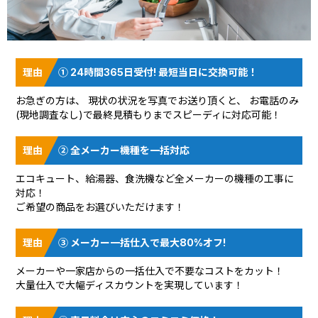
① 24時間365日受付! 最短当日に交換可能！
お急ぎの方は、 現状の状況を
写真でお送り頂く
と、 お電話のみ
(現地調査なし)で最終見積もりまでスピーディに対応可能！
② 全メーカー機種を一括対応
エコキュート、給湯器、食洗機など全メーカーの機種の工事に
対応！
ご希望の商品をお選びいただけます！
③ メーカー一括仕入で最大80%オフ!
メーカーや一家店からの一括仕入で不要なコストをカット！
大量仕入で大幅ディスカウントを実現しています！