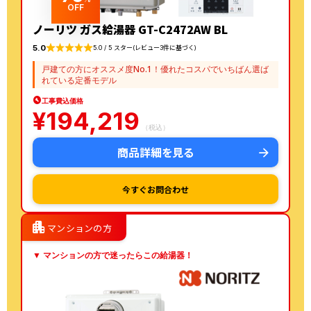
OFF
ノーリツ ガス給湯器 GT-C2472AW BL
5.0
5.0 / 5 スター(レビュー3件に基づく)
戸建ての方にオススメ度No.1！優れたコスパでいちばん選ば
れている定番モデル
工事費込価格
¥
194,219
（税込）
商品詳細を見る
今すぐお問合わせ
apartment
マンションの方
▼ マンションの方で迷ったらこの給湯器！