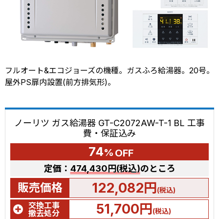
フルオート&エコジョーズの機種。ガスふろ給湯器。20号。
屋外PS扉内設置(前方排気形)。
ノーリツ ガス給湯器 GT-C2072AW-T-1 BL 工事
費・保証込み
74
%
OFF
定価：
474,430円(税込)
のところ
122,082円
販売価格
(税込)
交換工事
51,700円
(税込)
撤去処分