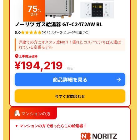
75
%
OFF
ノーリツ ガス給湯器 GT-C2472AW BL
5.0
5.0 / 5 スター(レビュー3件に基づく)
戸建ての方にオススメ度No.1！優れたコスパでいちばん選ば
れている定番モデル
工事費込価格
¥
194,219
（税込）
商品詳細を見る
今すぐお問合わせ
apartment
マンションの方
▼ マンションの方で迷ったらこの給湯器！