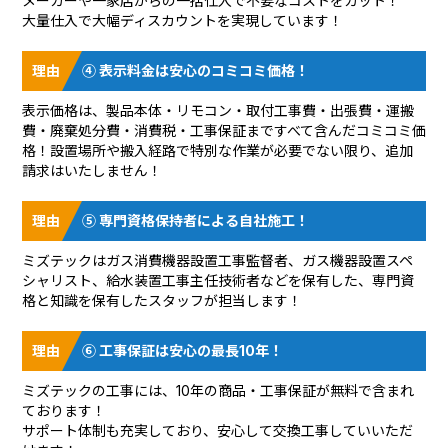
メーカーや一家店からの一括仕入で不要なコストをカット！
大量仕入で大幅ディスカウントを実現しています！
④ 表示料金は安心のコミコミ価格！
表示価格は、製品本体・リモコン・取付工事費・出張費・運搬
費・廃棄処分費・消費税・工事保証まですべて含んだコミコミ価
格！設置場所や搬入経路で特別な作業が必要でない限り、追加
請求はいたしません！
⑤ 専門資格保持者による自社施工！
ミズテックはガス消費機器設置工事監督者、ガス機器設置スペ
シャリスト、給水装置工事主任技術者などを保有した、専門資
格と知識を保有したスタッフが担当します！
⑥ 工事保証は安心の最長10年！
ミズテックの工事には、10年の商品・工事保証が無料で含まれ
ております！
サポート体制も充実しており、安心して交換工事していいただ