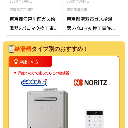
2026年8月5日
2026年8月5日
東京都江戸川区
東京都清瀬市
東京都江戸川区ガス給
東京都清瀬市ガス給湯
湯器>パロマ交換工事施
器>パロマ交換工事施工
工事例：ノーリツGT-
事例：ノーリツGT-
2050AWXからパロマ
C2042SAWXからパロ
給湯器
タイプ別のおすすめ！
FH-E2022SAWLへの交
マFH-E2022SAWL 13A
home
戸建ての方
換
への交換
▼ 戸建ての方で迷ったらこの給湯器！