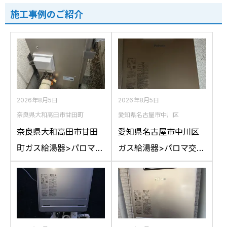
施工事例のご紹介
2026年8月5日
2026年8月5日
奈良県大和高田市甘田町
愛知県名古屋市中川区
奈良県大和高田市甘田
愛知県名古屋市中川区
町ガス給湯器>パロマ交
ガス給湯器>パロマ交換
換工事施工事例：リン
工事施工事例：ハウス
ナイRFS-A2400SAか
テックWZ161FEPから
らパロマFH-
パロマFH-2023SAW-1
E2422SARLへの交換
への交換