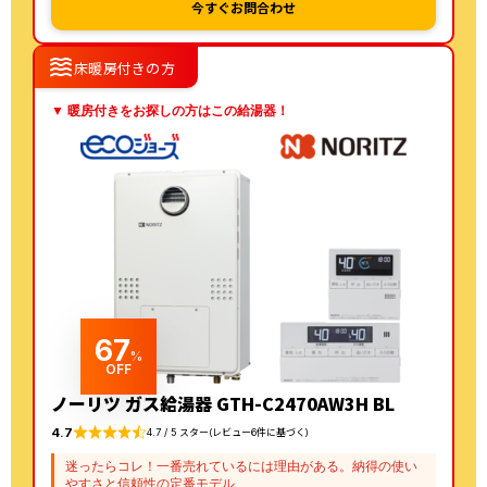
今すぐお問合わせ
waves
床暖房付きの方
▼ 暖房付きをお探しの方はこの給湯器！
67
%
OFF
ノーリツ ガス給湯器 GTH-C2470AW3H BL
4.7
4.7 / 5 スター(レビュー6件に基づく)
迷ったらコレ！一番売れているには理由がある。納得の使い
やすさと信頼性の定番モデル