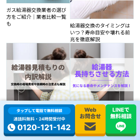
ガス給湯器交換業者の選び
方をご紹介｜業者比較一覧
も
給湯器交換のタイミングは
いつ？寿命目安や壊れる前
兆を徹底解説
給湯器見積もりの内訳解
給湯器を長持ちさせる方法
説！交換時の相場費用や依
とは？気になる寿命やメン
頼時の注意点も解説
テナンスを解説！