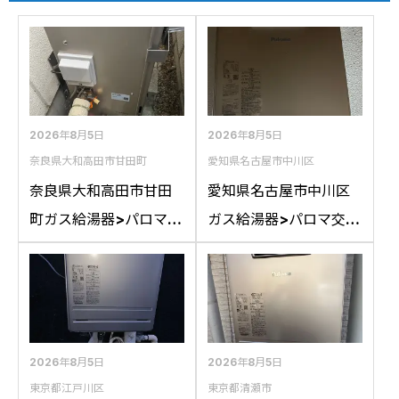
2026年8月5日
2026年8月5日
奈良県大和高田市甘田町
愛知県名古屋市中川区
奈良県大和高田市甘田
愛知県名古屋市中川区
町ガス給湯器>パロマ交
ガス給湯器>パロマ交換
換工事施工事例：リン
工事施工事例：ハウス
ナイRFS-A2400SAか
テックWZ161FEPから
らパロマFH-
パロマFH-2023SAW-1
E2422SARLへの交換
への交換
2026年8月5日
2026年8月5日
東京都江戸川区
東京都清瀬市