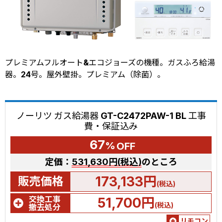
プレミアムフルオート&エコジョーズの機種。ガスふろ給湯
器。24号。屋外壁掛。プレミアム（除菌）。
ノーリツ ガス給湯器 GT-C2472PAW-1 BL 工事
費・保証込み
67
%
OFF
定価：
531,630円(税込)
のところ
173,133円
販売価格
(税込)
交換工事
51,700円
(税込)
撤去処分
リモコン