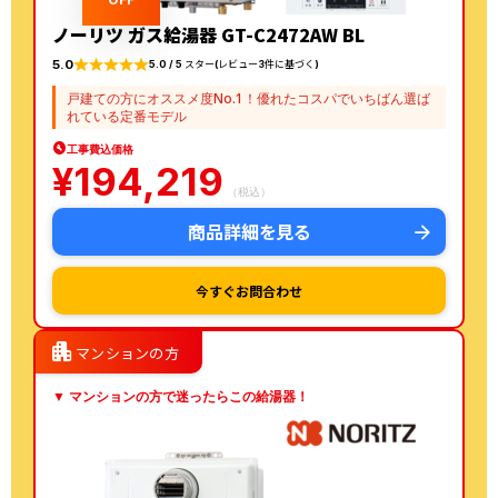
ノーリツ ガス給湯器 GT-C2472AW BL
5.0
5.0 / 5 スター(レビュー3件に基づく)
戸建ての方にオススメ度No.1！優れたコスパでいちばん選ば
れている定番モデル
工事費込価格
¥
194,219
（税込）
商品詳細を見る
今すぐお問合わせ
apartment
マンションの方
▼ マンションの方で迷ったらこの給湯器！