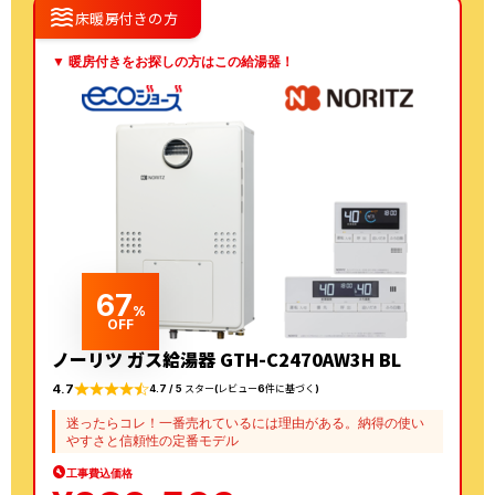
waves
床暖房付きの方
▼ 暖房付きをお探しの方はこの給湯器！
67
%
OFF
ノーリツ ガス給湯器 GTH-C2470AW3H BL
4.7
4.7 / 5 スター(レビュー6件に基づく)
迷ったらコレ！一番売れているには理由がある。納得の使い
やすさと信頼性の定番モデル
工事費込価格