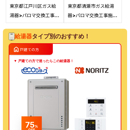
東京都江戸川区ガス給
東京都清瀬市ガス給湯
湯器>パロマ交換工事施
器>パロマ交換工事施工
工事例：ノーリツGT-
事例：ノーリツGT-
2050AWXからパロマ
C2042SAWXからパロ
給湯器
タイプ別のおすすめ！
FH-E2022SAWLへの
マFH-E2022SAWL
home
戸建ての方
交換
13Aへの交換
▼ 戸建ての方で迷ったらこの給湯器！
75
%
OFF