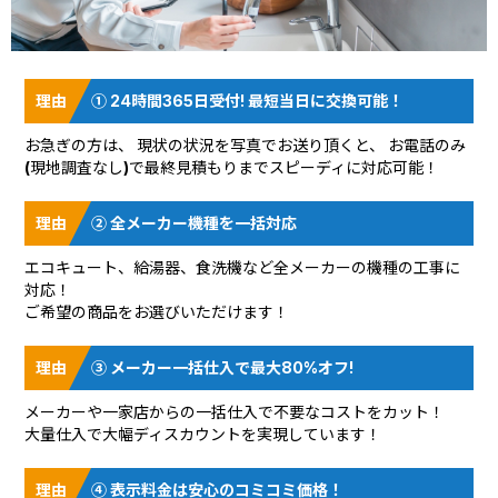
① 24時間365日受付! 最短当日に交換可能！
お急ぎの方は、 現状の状況を
写真でお送り頂く
と、 お電話のみ
(現地調査なし)で最終見積もりまでスピーディに対応可能！
② 全メーカー機種を一括対応
エコキュート、給湯器、食洗機など全メーカーの機種の工事に
対応！
ご希望の商品をお選びいただけます！
③ メーカー一括仕入で最大80%オフ!
メーカーや一家店からの一括仕入で不要なコストをカット！
大量仕入で大幅ディスカウントを実現しています！
④ 表示料金は安心のコミコミ価格！