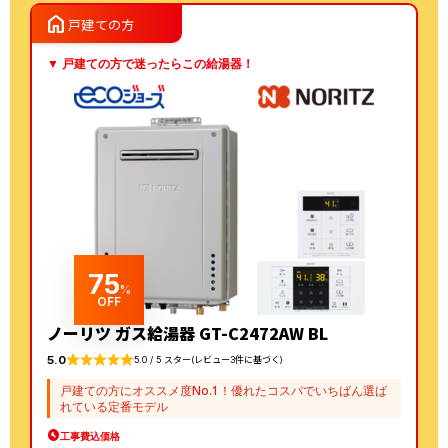
FH-E2022SAWLへの交
マFH-E2022SAWL 13A
home
戸建ての方
換
への交換
▼ 戸建ての方で迷ったらこの給湯器！
75
%
OFF
ノーリツ ガス給湯器 GT-C2472AW BL
5.0
5.0 / 5 スター(レビュー3件に基づく)
戸建ての方にオススメ度No.1！優れたコスパでいちばん選ば
れている定番モデル
工事費込価格