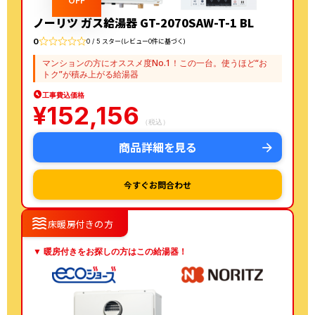
OFF
ノーリツ ガス給湯器 GT-2070SAW-T-1 BL
0
0 / 5 スター(レビュー0件に基づく)
マンションの方にオススメ度No.1！この一台。使うほど“お
トク”が積み上がる給湯器
工事費込価格
¥
152,156
（税込）
商品詳細を見る
今すぐお問合わせ
waves
床暖房付きの方
▼ 暖房付きをお探しの方はこの給湯器！