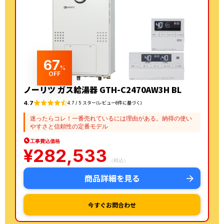
67
%
OFF
ノーリツ ガス給湯器 GTH-C2470AW3H BL
4.7
4.7 / 5 スター(レビュー6件に基づく)
迷ったらコレ！一番売れているには理由がある。納得の使い
やすさと信頼性の定番モデル
工事費込価格
¥
282,533
（税込）
商品詳細を見る
今すぐお問合わせ