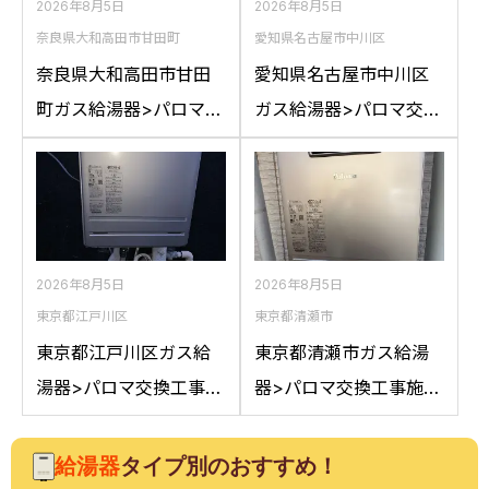
2026年8月5日
2026年8月5日
奈良県大和高田市甘田町
愛知県名古屋市中川区
奈良県大和高田市甘田
愛知県名古屋市中川区
町ガス給湯器>パロマ交
ガス給湯器>パロマ交換
換工事施工事例：リン
工事施工事例：ハウス
ナイRFS-A2400SAか
テックWZ161FEPから
らパロマFH-
パロマFH-2023SAW-1
E2422SARLへの交換
への交換
2026年8月5日
2026年8月5日
東京都江戸川区
東京都清瀬市
東京都江戸川区ガス給
東京都清瀬市ガス給湯
湯器>パロマ交換工事施
器>パロマ交換工事施工
工事例：ノーリツGT-
事例：ノーリツGT-
2050AWXからパロマ
C2042SAWXからパロ
給湯器
タイプ別のおすすめ！