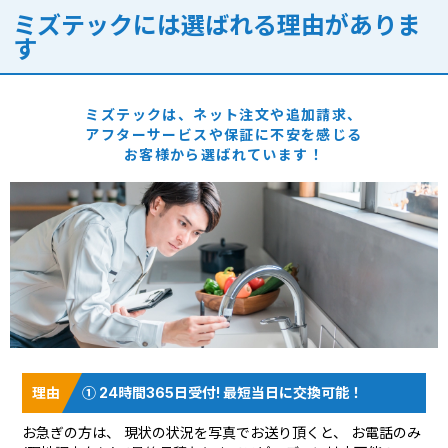
ミズテックには選ばれる理由がありま
す
ミズテックは、ネット注文や追加請求、
アフターサービスや保証に
不安を感じる
お客様から選ばれています！
① 24時間365日受付! 最短当日に交換可能！
お急ぎの方は、 現状の状況を
写真でお送り頂く
と、 お電話のみ