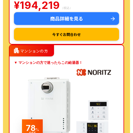
¥
194,219
（税込）
商品詳細を見る
今すぐお問合わせ
apartment
マンションの方
▼ マンションの方で迷ったらこの給湯器！
78
%