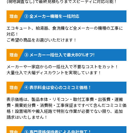
(現地調査なし)で最終見積もりまでスピーディに対応可能！
② 全メーカー機種を一括対応
エコキュート、給湯器、食洗機など全メーカーの機種の工事に
対応！
ご希望の商品をお選びいただけます！
③ メーカー一括仕入で最大80%オフ!
メーカーや一家店からの一括仕入で不要なコストをカット！
大量仕入で大幅ディスカウントを実現しています！
④ 表示料金は安心のコミコミ価格！
表示価格は、製品本体・リモコン・取付工事費・出張費・運搬
費・廃棄処分費・消費税・工事保証まですべて含んだコミコミ価
格！設置場所や搬入経路で特別な作業が必要でない限り、追加
請求はいたしません！
⑤ 専門資格保持者による自社施工！