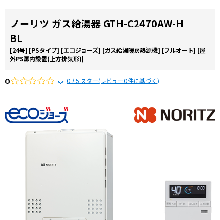
ノーリツ ガス給湯器 GTH-C2470AW-H
BL
[24号]
[PSタイプ]
[エコジョーズ]
[ガス給湯暖房熱源機]
[フルオート]
[屋
外PS扉内設置(上方排気形)]
0
0 / 5 スター(レビュー0件に基づく)