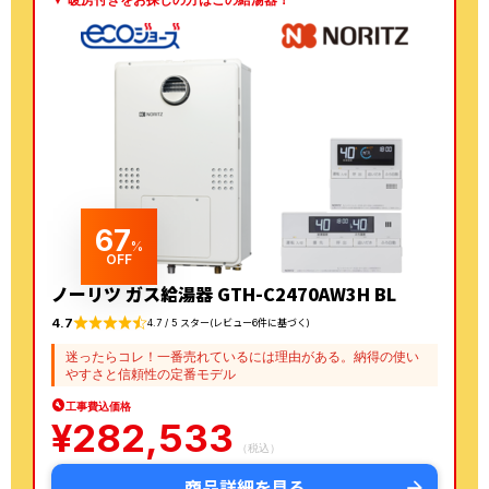
67
%
OFF
ノーリツ ガス給湯器 GTH-C2470AW3H BL
4.7
4.7 / 5 スター(レビュー6件に基づく)
迷ったらコレ！一番売れているには理由がある。納得の使い
やすさと信頼性の定番モデル
工事費込価格
¥
282,533
（税込）
商品詳細を見る