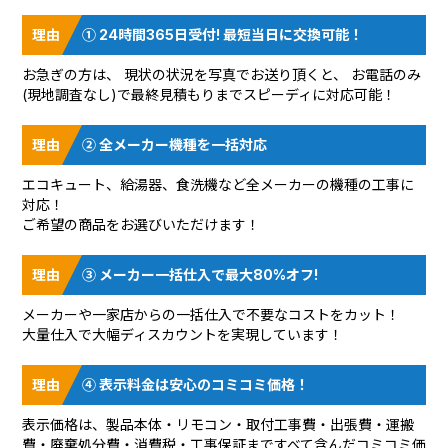
① 24時間365日受付! 最短当日に交換可能！
お急ぎの方は、 現状の状況を
写真でお送り頂く
と、 お電話のみ
(現地調査なし)で最終見積もりまでスピーディに対応可能！
② 全メーカー機種を一括対応
エコキュート、給湯器、食洗機など全メーカーの機種の工事に
対応！
ご希望の商品をお選びいただけます！
③ メーカー一括仕入で最大80%オフ!
メーカーや一家店からの一括仕入で不要なコストをカット！
大量仕入で大幅ディスカウントを実現しています！
④ 表示料金は安心のコミコミ価格！
表示価格は、製品本体・リモコン・取付工事費・出張費・運搬
費・廃棄処分費・消費税・工事保証まですべて含んだコミコミ価