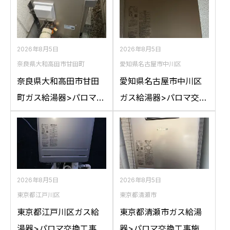
2026年8月5日
2026年8月5日
奈良県大和高田市甘田町
愛知県名古屋市中川区
奈良県大和高田市甘田
愛知県名古屋市中川区
町ガス給湯器>パロマ交
ガス給湯器>パロマ交換
換工事施工事例：リン
工事施工事例：ハウス
ナイRFS-A2400SAか
テックWZ161FEPから
らパロマFH-
パロマFH-2023SAW-1
E2422SARLへの交換
への交換
2026年8月5日
2026年8月5日
東京都江戸川区
東京都清瀬市
東京都江戸川区ガス給
東京都清瀬市ガス給湯
湯器>パロマ交換工事施
器>パロマ交換工事施工