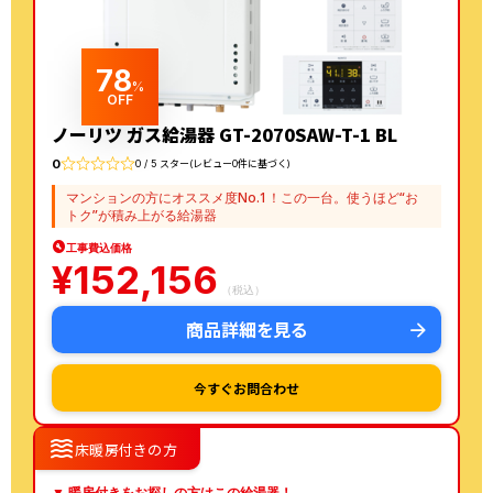
78
%
OFF
ノーリツ ガス給湯器 GT-2070SAW-T-1 BL
0
0 / 5 スター(レビュー0件に基づく)
マンションの方にオススメ度No.1！この一台。使うほど“お
トク”が積み上がる給湯器
工事費込価格
¥
152,156
（税込）
商品詳細を見る
今すぐお問合わせ
waves
床暖房付きの方
▼ 暖房付きをお探しの方はこの給湯器！