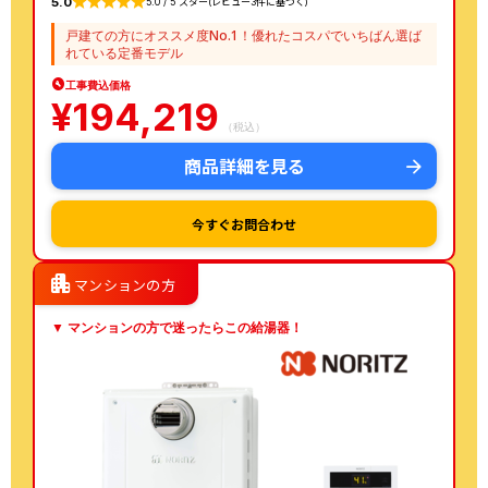
5.0
5.0 / 5 スター(レビュー3件に基づく)
戸建ての方にオススメ度No.1！優れたコスパでいちばん選ば
れている定番モデル
工事費込価格
¥
194,219
（税込）
商品詳細を見る
今すぐお問合わせ
apartment
マンションの方
▼ マンションの方で迷ったらこの給湯器！