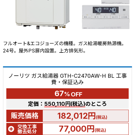
フルオート&エコジョーズの機種。ガス給湯暖房熱源機。
24号。屋外PS扉内設置。上方排気形。
ノーリツ ガス給湯器 GTH-C2470AW-H BL 工事
費・保証込み
67
%
OFF
定価：
550,110円(税込)
のところ
182,012円
販売価格
(税込)
交換工事
77,000円
(税込)
撤去処分