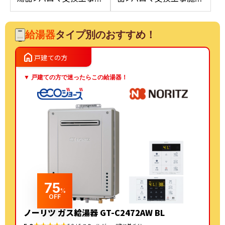
工事例：ノーリツGT-
事例：ノーリツGT-
2050AWXからパロマ
C2042SAWXからパロ
給湯器
タイプ別のおすすめ！
FH-E2022SAWLへの交
マFH-E2022SAWL 13A
home
戸建ての方
換
への交換
▼ 戸建ての方で迷ったらこの給湯器！
75
%
OFF
ノーリツ ガス給湯器 GT-C2472AW BL