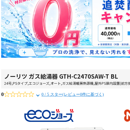
ノーリツ ガス給湯器 GTH-C2470SAW-T BL
24号
,
PSタイプ
,
エコジョーズ
,
オート
,
ガス給湯暖房熱源機
,
屋外PS扉内設置(前方
0
0 / 5 スター(レビュー0件に基づく)