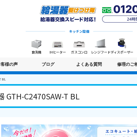
キッチン設備
食洗機
IHヒーター
ガスコンロ
レンジフード
ディスポーザー
お客様の声
ブログ
よくある質問
修理のご
 BL
TH-C2470SAW-T BL