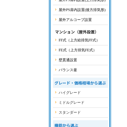
屋外PS扉内設置(後方排気形)
屋外アルコープ設置
マンション（屋外設置）
FF式（上方給排気FF式）
FE式（上方排気FE式）
壁貫通設置
バランス釜
グレード・価格相場から選ぶ
ハイグレード
ミドルグレード
スタンダード
機能から選ぶ