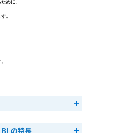
るために。
ます。
。
す。
。
T BLの特長