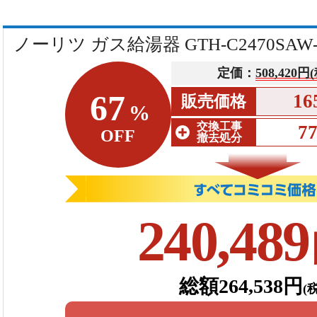
ノーリツ ガス給湯器 GTH-C2470SAW
定価：
508,420円
67
16
販売価格
%
交換工事
7
OFF
撤去処分
240,489
総額264,538円
(