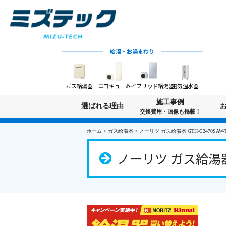
給湯・お湯まわり
ガス給湯器
エコキュート
ハイブリッド給湯器
電気温水器
施工事例
選ばれる理由
交換費用・画像も掲載！
ホーム
>
ガス給湯器
>
ノーリツ ガス給湯器 GTH-C2470SAW-T
ノーリツ ガス給湯器 G