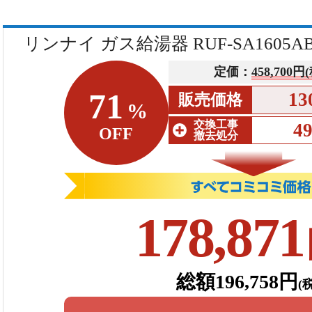
リンナイ ガス給湯器 RUF-SA1605
定価：
458,700円
71
13
販売価格
%
交換工事
4
OFF
撤去処分
178,871
総額196,758円
(