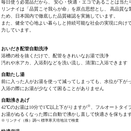
毎日使う必需品だから、 安心・快適・エコであることは当た
リンナイは「品質こそ我らが命」を原点思想とし、 高品質な
ため、日本国内で徹底した品質確認を実施しています。
また、健全で心地よい暮らしと持続可能な社会の実現に向けて
力しています。
おいだき配管自動洗浄
浴槽の栓を抜くだけで、配管をきれいなお湯で洗浄
汚れや水アカ、入浴剤などを洗い流し、清潔に入浴できます
自動たし湯
前に入った人がお湯を使って減ってしまっても、水位が下が
入浴の際にお湯が少なくて困ることがありません
自動沸きあげ
※
42℃のお湯は10分で1℃以上下がりますが
、フルオートタイ
お湯がぬるくなった際に自動で沸かし直して快適さを保ちま
※ リンナイ（株）調べ 標準寒天培地法で検査