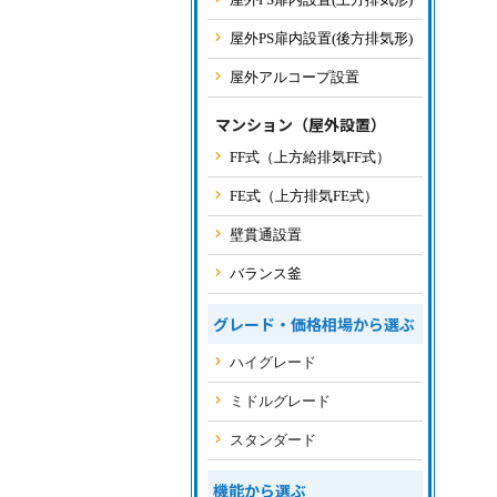
屋外PS扉内設置(後方排気形)
屋外アルコープ設置
マンション（屋外設置）
FF式（上方給排気FF式）
FE式（上方排気FE式）
壁貫通設置
バランス釜
グレード・価格相場から選ぶ
ハイグレード
ミドルグレード
スタンダード
機能から選ぶ