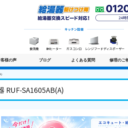
キッチン設備
食洗機
IHヒーター
ガスコンロ
レンジフード
ディスポーザー
お客様の声
ブログ
よくある質問
修理のご
A)
UF-SA1605AB(A)