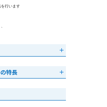
転を行います
り、
A)の特長