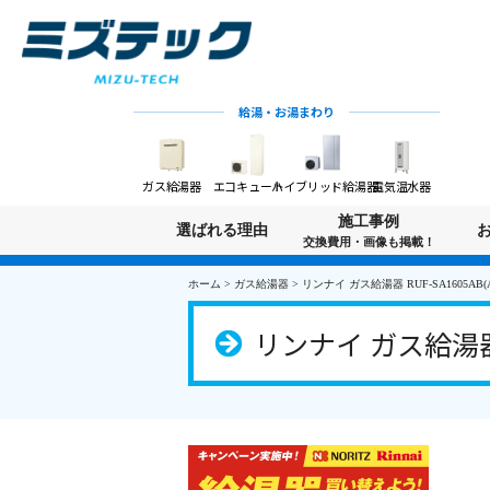
給湯・お湯まわり
ガス給湯器
エコキュート
ハイブリッド給湯器
電気温水器
施工事例
選ばれる理由
交換費用・画像も掲載！
ホーム
>
ガス給湯器
>
リンナイ ガス給湯器 RUF-SA1605AB(
リンナイ ガス給湯器 R