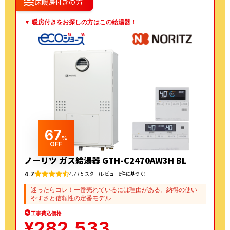
waves
床暖房付きの方
▼ 暖房付きをお探しの方はこの給湯器！
67
%
OFF
ノーリツ ガス給湯器 GTH-C2470AW3H BL
4.7
4.7 / 5 スター(レビュー6件に基づく)
迷ったらコレ！一番売れているには理由がある。納得の使い
やすさと信頼性の定番モデル
工事費込価格
¥
282,533