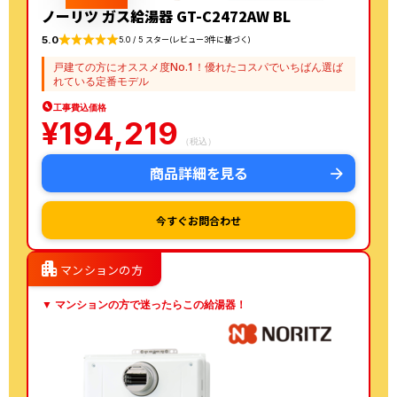
ノーリツ ガス給湯器 GT-C2472AW BL
5.0
5.0 / 5 スター(レビュー3件に基づく)
戸建ての方にオススメ度No.1！優れたコスパでいちばん選ば
れている定番モデル
工事費込価格
¥
194,219
（税込）
商品詳細を見る
今すぐお問合わせ
apartment
マンションの方
▼ マンションの方で迷ったらこの給湯器！