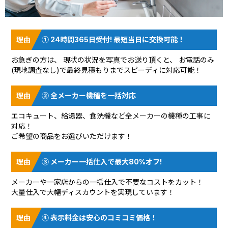
① 24時間365日受付! 最短当日に交換可能！
お急ぎの方は、 現状の状況を
写真でお送り頂く
と、 お電話のみ
(現地調査なし)で最終見積もりまでスピーディに対応可能！
② 全メーカー機種を一括対応
エコキュート、給湯器、食洗機など全メーカーの機種の工事に
対応！
ご希望の商品をお選びいただけます！
③ メーカー一括仕入で最大80%オフ!
メーカーや一家店からの一括仕入で不要なコストをカット！
大量仕入で大幅ディスカウントを実現しています！
④ 表示料金は安心のコミコミ価格！