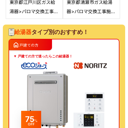
東京都江戸川区ガス給
東京都清瀬市ガス給湯
湯器>パロマ交換工事施
器>パロマ交換工事施工
工事例：ノーリツGT-
事例：ノーリツGT-
2050AWXからパロマ
C2042SAWXからパロ
給湯器
タイプ別のおすすめ！
FH-E2022SAWLへの交
マFH-E2022SAWL 13A
home
戸建ての方
換
への交換
▼ 戸建ての方で迷ったらこの給湯器！
75
%
OFF