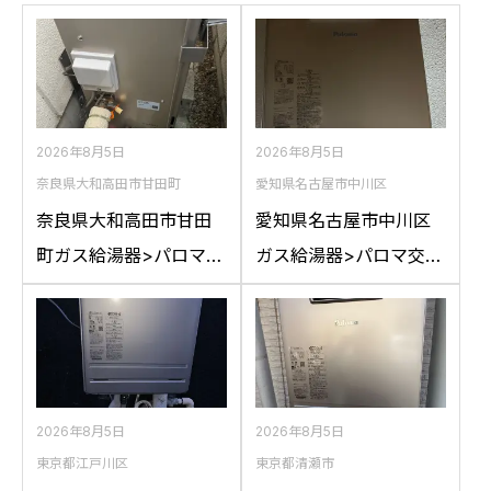
2026年8月5日
2026年8月5日
奈良県大和高田市甘田町
愛知県名古屋市中川区
奈良県大和高田市甘田
愛知県名古屋市中川区
町ガス給湯器>パロマ交
ガス給湯器>パロマ交換
換工事施工事例：リン
工事施工事例：ハウス
ナイRFS-A2400SAか
テックWZ161FEPから
らパロマFH-
パロマFH-2023SAW-1
E2422SARLへの交換
への交換
2026年8月5日
2026年8月5日
東京都江戸川区
東京都清瀬市